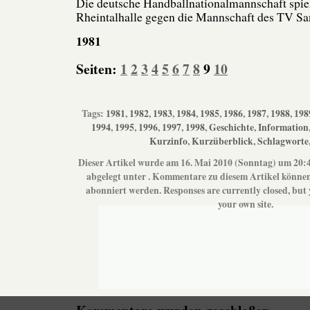
Die deutsche Handballnationalmannschaft spiel
Rheintalhalle gegen die Mannschaft des TV Sa
1981
Seiten:
1
2
3
4
5
6
7
8
9
10
Tags:
1981
,
1982
,
1983
,
1984
,
1985
,
1986
,
1987
,
1988
,
198
1994
,
1995
,
1996
,
1997
,
1998
,
Geschichte
,
Information
Kurzinfo
,
Kurzüberblick
,
Schlagworte
Dieser Artikel wurde am 16. Mai 2010 (Sonntag) um 20:
abgelegt unter . Kommentare zu diesem Artikel könne
abonniert werden. Responses are currently closed, but
your own site.