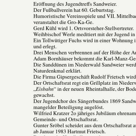
Eröffnung des Jugendtreffs Sandweier.
Der Fußballverein hat 60. Geburtstag.
Humoristische Vereinsspiele und VII. Mittelba
veranstaltet die Gro-Ka-Ge.
Gerd Kühl wird 1. Ortsvorsteher-Stellvertreter.
Weihbischof Werle meditiert mit der Jugend in
Ein Tollwütiger Fuchs wird in einer Wohnung 
und erlegt.
Drei Menschen verbrennen auf der Höhe der Au
Adam Bornhäuser bekommt die Karl-Manz-Ged
Die Sanddünen im Niederwald Sandweier wer
Naturdenkmal erklärt.
Die Firma Gipsergeschäft Rudolf Frietsch wird
Der Ortschaftsrat regt ein Grillplatz im Nieder
„
Eisbahn
“ in der neuen Rheintalhalle, der Bod
gewachst.
Der Jugendchor des Sängerbundes 1869 Sandwe
mangelder Beteiligung augelöst.
Wilfried Kratzer 2o jähriges Jubiläum ehrenamt
Gemeinde- und Ortschaftsrat.
Gunter Sröbel scheidet aus dem Ortschaftsrat a
ab Januar 1983 Hartmut Frietsch.