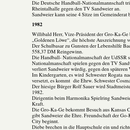
Die Deutsche Handball-Nationalmannschaft trit
Rheintalhalle gegen den TV Sandweier an.
Sandweier kann seine 4 Sitze im Gemeinderat b
1982
Willibald Herr, Vize-Präsident der Gro-Ka-G
„Goldenen Löwe“, die höchste Auszeichnung ve
Der Schulbasar zu Gunsten der Lebenshilfe Ba
558,37 DM Reingewinn.
Die Handball- Nationalmanschaft der UdSSR s
Nationalmanschaft spielen gegen den TV Sand
verliert Sandweier würdig, gegen den späteren 
Im Kindergarten, es wird Schwester Rogata n
versetzt, es kommt die Ehrw. Schwester Cosma
Der hiesige Bürger Rolf Sauer wird Stadtmeist
1982.
Dirigentin beim Harmonika Spielring Sandwei
Kraft.
Die Gro-Ka-Ge bekommt Besuch aus Kansas Ci
gibt Sandweier die Ehre. Freundschaft der Go
City beginnt.
Diebe brechen in die Hauptschule ein und rich