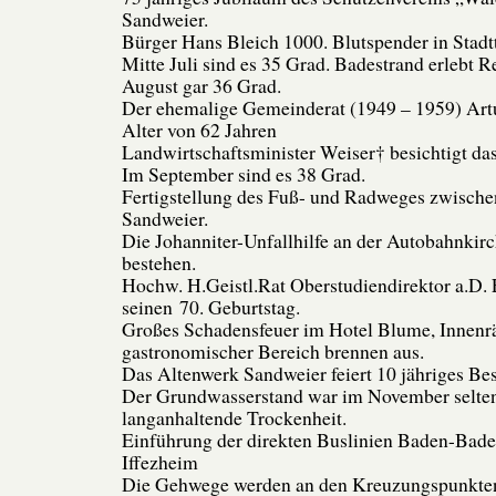
Sandweier.
Bürger Hans Bleich 1000. Blutspender in Stadt
Mitte Juli sind es 35 Grad. Badestrand erlebt 
August gar 36 Grad.
Der ehemalige Gemeinderat (1949 – 1959) Artu
Alter von 62 Jahren
Landwirtschaftsminister Weiser† besichtigt da
Im September sind es 38 Grad.
Fertigstellung des Fuß- und Radweges zwisch
Sandweier.
Die Johanniter-Unfallhilfe an der Autobahnkirch
bestehen.
Hochw. H.Geistl.Rat Oberstudiendirektor a.D. E
seinen 70. Geburtstag.
Großes Schadensfeuer im Hotel Blume, Innen
gastronomischer Bereich brennen aus.
Das Altenwerk Sandweier feiert 10 jähriges Be
Der Grundwasserstand war im November selten 
langanhaltende Trockenheit.
Einführung der direkten Buslinien Baden-Bade
Iffezheim
Die Gehwege werden an den Kreuzungspunkten