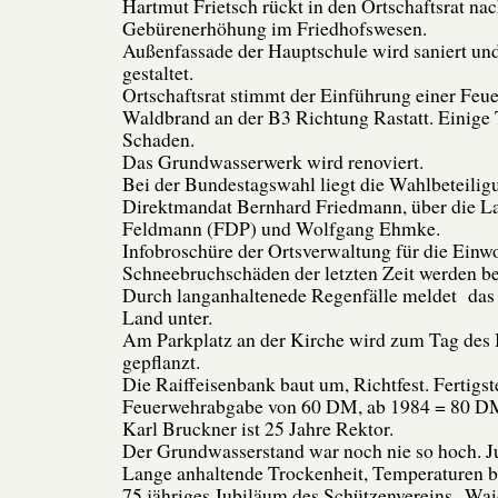
Hartmut Frietsch rückt in den Ortschaftsrat nac
Gebürenerhöhung im Friedhofswesen.
Außenfassade der Hauptschule wird saniert und
gestaltet.
Ortschaftsrat stimmt der Einführung einer Feu
Waldbrand an der B3 Richtung Rastatt. Einig
Schaden.
Das Grundwasserwerk wird renoviert.
Bei der Bundestagswahl liegt die Wahlbeteilig
Direktmandat Bernhard Friedmann, über die La
Feldmann (FDP) und Wolfgang Ehmke.
Infobroschüre der Ortsverwaltung für die Einw
Schneebruchschäden der letzten Zeit werden bes
Durch langanhaltenede Regenfälle meldet das
Land unter.
Am Parkplatz an der Kirche wird zum Tag des
gepflanzt.
Die Raiffeisenbank baut um, Richtfest. Fertigs
Feuerwehrabgabe von 60 DM, ab 1984 = 80 D
Karl Bruckner ist 25 Jahre Rektor.
Der Grundwasserstand war noch nie so hoch. J
Lange anhaltende Trockenheit, Temperaturen b
75 jähriges Jubiläum des Schützenvereins „Wa