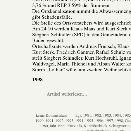
3,76 % und REP 3,59% der Stimmen.
Die Ortskanalisation nimmt die Abwassermenge
gibt Schadensfälle.
Die Stelle des Ortsvorstehers wird ausgeschrie
Am 24.10 werden Klaus Maas und Kurt Sterk 
Siegbert Schindler (SPD) in den Gemeinderat 
Baden gewählt.
Ortschaftsräte werden Andreas Frietsch, Klaus 
Kurt Sterk, Friedrich Gantner, Rafael Schulz 
stellt Siegbert Schindler, Kurt Hochstuhl, Igna
Waldvogel, Maria Thienel und Alban Walter 
Sturm „Lothar“ wütet am zweiten Weihnachtsfe
1998
Artikel weiterlesen…
keine Kommentare
| tags:
1981
,
1982
,
1983
,
1984
,
1985
1990
,
1991
,
1992
,
1993
,
1994
,
1995
,
1996
,
1997
,
1998
,
Ges
1980
,
Jahr 1999
,
Kurzinfo
,
Kurzüberblick
,
Schlagworte