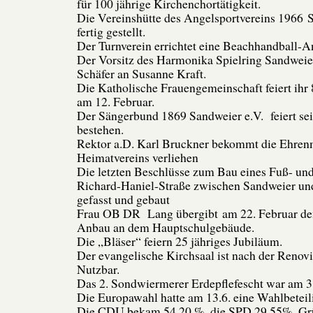
für 100 jährige Kirchenchortätigkeit.
Die Vereinshütte des Angelsportvereins 1966 S
fertig gestellt.
Der Turnverein errichtet eine Beachhandball-A
Der Vorsitz des Harmonika Spielring Sandweie
Schäfer an Susanne Kraft.
Die Katholische Frauengemeinschaft feiert ihr 
am 12. Februar.
Der Sängerbund 1869 Sandweier e.V. feiert sei
bestehen.
Rektor a.D. Karl Bruckner bekommt die Ehrenm
Heimatvereins verliehen
Die letzten Beschlüsse zum Bau eines Fuß- un
Richard-Haniel-Straße zwischen Sandweier und
gefasst und gebaut
Frau OB DR Lang übergibt am 22. Februar de
Anbau an dem Hauptschulgebäude.
Die „Bläser“ feiern 25 jähriges Jubiläum.
Der evangelische Kirchsaal ist nach der Renovi
Nutzbar.
Das 2. Sondwiermerer Erdepflefescht war am 3. 
Die Europawahl hatte am 13.6. eine Wahlbetei
Die CDU bekam 54,20 %, die SPD 29,55%, Gr