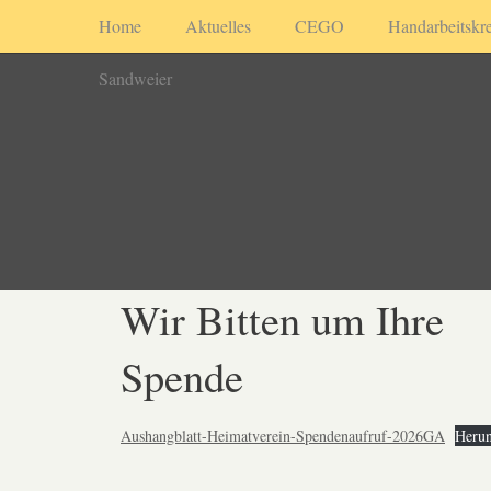
Home
Aktuelles
CEGO
Handarbeitskre
Sandweier
Wir Bitten um Ihre
Spende
Aushangblatt-Heimatverein-Spendenaufruf-2026GA
Herun