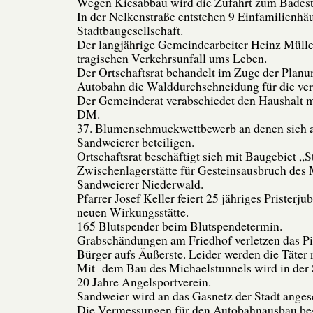
Wegen Kiesabbau wird die Zufahrt zum Badestr
In der Nelkenstraße entstehen 9 Einfamilienhäu
Stadtbaugesellschaft.
Der langjährige Gemeindearbeiter Heinz Müll
tragischen Verkehrsunfall ums Leben.
Der Ortschaftsrat behandelt im Zuge der Plan
Autobahn die Walddurchschneidung für die ver
Der Gemeinderat verabschiedet den Haushalt m
DM.
37. Blumenschmuckwettbewerb an denen sich a
Sandweierer beteiligen.
Ortschaftsrat beschäftigt sich mit Baugebiet „
Zwischenlagerstätte für Gesteinsausbruch des
Sandweierer Niederwald.
Pfarrer Josef Keller feiert 25 jähriges Pristerju
neuen Wirkungsstätte.
165 Blutspender beim Blutspendetermin.
Grabschändungen am Friedhof verletzen das Pi
Bürger aufs Äußerste. Leider werden die Täter n
Mit dem Bau des Michaelstunnels wird in der 
20 Jahre Angelsportverein.
Sandweier wird an das Gasnetz der Stadt anges
Die Vermessungen für den Autobahnausbau be