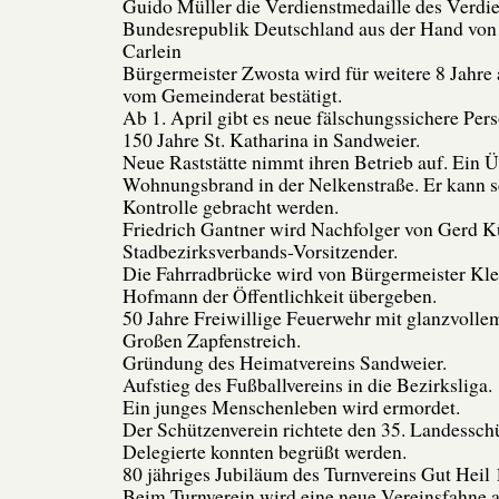
Guido Müller die Verdienstmedaille des Verdie
Bundesrepublik Deutschland aus der Hand von
Carlein
Bürgermeister Zwosta wird für weitere 8 Jahre 
vom Gemeinderat bestätigt.
Ab 1. April gibt es neue fälschungssichere Per
150 Jahre St. Katharina in Sandweier.
Neue Raststätte nimmt ihren Betrieb auf. Ein Üb
Wohnungsbrand in der Nelkenstraße. Er kann s
Kontrolle gebracht werden.
Friedrich Gantner wird Nachfolger von Gerd 
Stadbezirksverbands-Vorsitzender.
Die Fahrradbrücke wird von Bürgermeister Kle
Hofmann der Öffentlichkeit übergeben.
50 Jahre Freiwillige Feuerwehr mit glanzvolle
Großen Zapfenstreich.
Gründung des Heimatvereins Sandweier.
Aufstieg des Fußballvereins in die Bezirksliga.
Ein junges Menschenleben wird ermordet.
Der Schützenverein richtete den 35. Landessch
Delegierte konnten begrüßt werden.
80 jähriges Jubiläum des Turnvereins Gut Heil
Beim Turnverein wird eine neue Vereinsfahne 