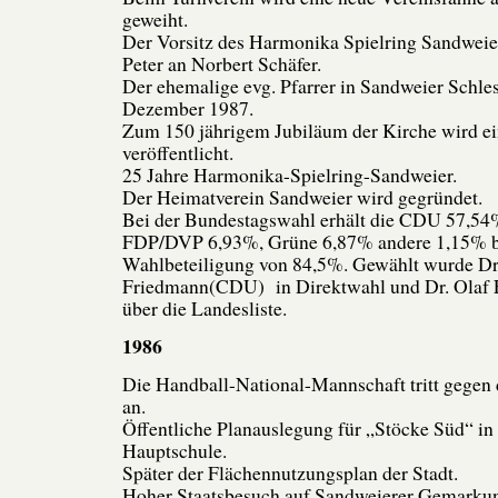
geweiht.
Der Vorsitz des Harmonika Spielring Sandweie
Peter an Norbert Schäfer.
Der ehemalige evg. Pfarrer in Sandweier Schles
Dezember 1987.
Zum 150 jährigem Jubiläum der Kirche wird ein
veröffentlicht.
25 Jahre Harmonika-Spielring-Sandweier.
Der Heimatverein Sandweier wird gegründet.
Bei der Bundestagswahl erhält die CDU 57,5
FDP/DVP 6,93%, Grüne 6,87% andere 1,15% be
Wahlbeteiligung von 84,5%. Gewählt wurde Dr
Friedmann(CDU) in Direktwahl und Dr. Olaf
über die Landesliste.
1986
Die Handball-National-Mannschaft tritt gege
an.
Öffentliche Planauslegung für „Stöcke Süd“ in 
Hauptschule.
Später der Flächennutzungsplan der Stadt.
Hoher Staatsbesuch auf Sandweierer Gemarkun