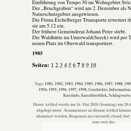
Einführung von Tempo 30 im Wohngebiet Stöc
Der „Bruchgraben“ wird am 2. Dezember als N
Naturschutzgebiet ausgewiesen.
Die Firma Eichelberger Trtansporte erweitert i
sie am 5.12 ein.
Der frühere Gemeinderat Johann Peter stirbt.
Die Waldhütte im Unterwald(Seeck) wird per T
neuen Platz im Oberwald transportiert.
1985
Seiten:
1
2
3
4
5
6
7
8
9
10
Tags:
1981
,
1982
,
1983
,
1984
,
1985
,
1986
,
1987
,
1988
,
198
1994
,
1995
,
1996
,
1997
,
1998
,
Geschichte
,
Information
Kurzinfo
,
Kurzüberblick
,
Schlagworte
Dieser Artikel wurde am 16. Mai 2010 (Sonntag) um 20:
abgelegt unter . Kommentare zu diesem Artikel könne
abonniert werden. Responses are currently closed, but
your own site.