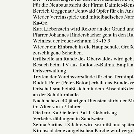
Für die Neubauabsicht der Firma Daimler-Ben
Bereich Geggenau/Uchtwaid Opfer für ein Ansc
Wieder Vereinsspiele und mittelbadisches Narr
Ka-Ge.
Kurt Liebenstein wird Rektor an der Grund un
Pfarrer Johannes Rindersbacher geht in den Ru
Weinfest der Feuerwehr am 13 -15.9.
Wieder ein Einbruch in die Hauptschule. Groß
zerschlagene Scheiben.
Grillstelle am Rande des Oberwaldes wird geba
Besuch beim TV aus Toulouse-Balma. Empfang
Ortsverwaltung.
Treffen der Vereinsvorstände für eine Terminp
Rudolf Peter (Peter-Beton) erhält das Bundesve
Ortschaftsrat befaßt sich mit dem Abschluß de
an der Schulturnhalle.
Nach nahezu 40 jährigen Diensten stirbt der M
im Alter von 77 Jahren.
Die Gro-Ka-Ge feiert 3×11. Geburtstag.
Verkehrszählungen in Sandweier.
Selma Saritas, 18 Jahre wird vermißt und späte
Kirchsaal der evangelischen Kirche wird vergrö