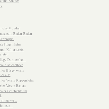
e und Kräuter
er
ische Mundart
musseum Baden-Baden
rtenspiel
hte Hügelsheim
und Kulturverein
erstein
flege Durmersheim
erein Michelbach
cher Bürgerverein
ier e.V.
scher Verein Kuppenheim
cher Verein Rastatt
haler Geschichte im
ck
Bühlertal –
chmiede –