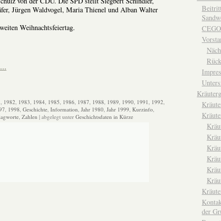
Schulz von der CDU. Die SPD stellt Siegbert Schindler,
Beitri
äfer, Jürgen Waldvogel, Maria Thienel und Alban Walter
Sandwe
weiten Weihnachtsfeiertag.
CEGO
Vorsta
Näch
Rück
en…
Impre
Unters
Kräuterg
1
,
1982
,
1983
,
1984
,
1985
,
1986
,
1987
,
1988
,
1989
,
1990
,
1991
,
1992
,
Kräut
97
,
1998
,
Geschichte
,
Information
,
Jahr 1980
,
Jahr 1999
,
Kurzinfo
,
Kräute
lagworte
,
Zahlen
| abgelegt unter
Geschichtsdaten in Kürze
Kräu
Kräu
Kräu
Kräu
Kräu
Kräu
Kräut
Kontak
der Gr