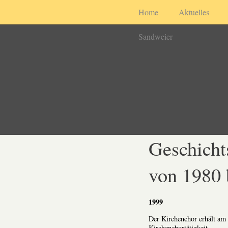
Home
Aktuelles
Sandweier
Geschicht
von 1980 
1999
Der Kirchenchor erhält am 
Kirchenchortätigkeit.