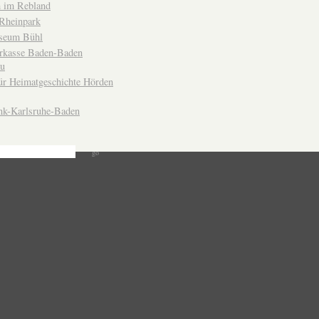
 im Rebland
Rheinpark
seum Bühl
arkasse Baden-Baden
u
ür Heimatgeschichte Hörden
nk-Karlsruhe-Baden