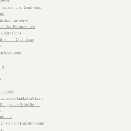
nswert
e aus und über Sandweier
hte
tsdaten in Kürze
ckblick Heimatverein
k Alte Fotos
aften und Gasthäuser
s
um Sandweier
cht
s
itskreis
tadresse Handarbeitskreis
llungen der Strickliesel-
e
museum
den sie das Heimatmuseum
erein