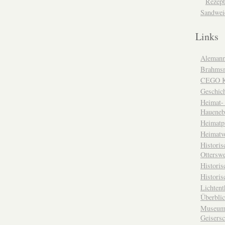
Rezept
Sandwei
Links
Alemann
Brahms
CEGO Ka
Geschic
Heimat- 
Haueneb
Heimatp
Heimatv
Historis
Otterswe
Histori
Historis
Lichtent
Überbli
Museum 
Geisers