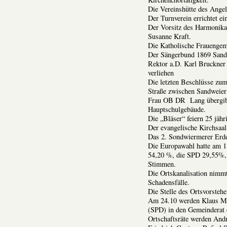
Die Vereinshütte des Angels
Der Turnverein errichtet e
Der Vorsitz des Harmonika
Susanne Kraft.
Die Katholische Frauengeme
Der Sängerbund 1869 Sandwe
Rektor a.D. Karl Bruckner
verliehen
Die letzten Beschlüsse zu
Straße zwischen Sandweier 
Frau OB DR Lang übergibt
Hauptschulgebäude.
Die „Bläser“ feiern 25 jähr
Der evangelische Kirchsaal
Das 2. Sondwiermerer Erdep
Die Europawahl hatte am 1
54,20 %, die SPD 29,55%
Stimmen.
Die Ortskanalisation nimm
Schadensfälle.
Die Stelle des Ortsvorsteh
Am 24.10 werden Klaus Ma
(SPD) in den Gemeinderat 
Ortschaftsräte werden Andr