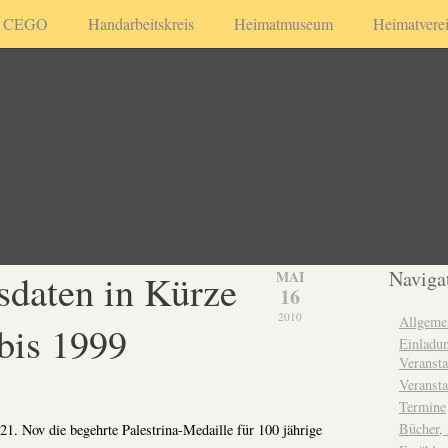
CEGO
Handarbeitskreis
Heimatmuseum
Heimatvere
sdaten in Kürze
Naviga
MAI
16
2010
Allgeme
bis 1999
Einladun
Veransta
Veransta
Termine
Bücher,
21. Nov die begehrte Palestrina-Medaille für 100 jährige