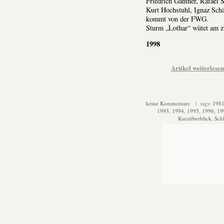
Friedrich Gantner, Rafael 
Kurt Hochstuhl, Ignaz Sch
kommt von der FWG.
Sturm „Lothar“ wütet am z
1998
Artikel weiterles
keine Kommentare
| tags:
198
1993
,
1994
,
1995
,
1996
,
19
Kurzüberblick
,
Sch