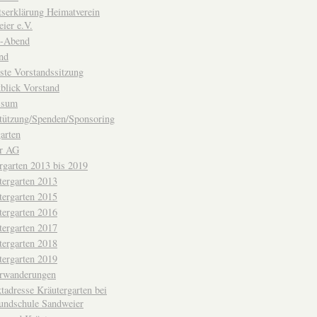
ttserklärung Heimatverein
ier e.V.
-Abend
nd
ste Vorstandssitzung
blick Vorstand
ssum
tützung/Spenden/Sponsoring
arten
er AG
rgarten 2013 bis 2019
tergarten 2013
tergarten 2015
tergarten 2016
tergarten 2017
tergarten 2018
tergarten 2019
erwanderungen
tadresse Kräutergarten bei
undschule Sandweier