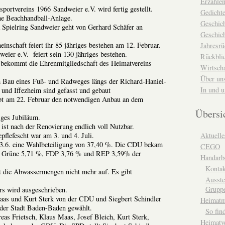
Erzähle
portvereins 1966 Sandweier e.V. wird fertig gestellt.
Gedicht
ine Beachhandball-Anlage.
Geschic
 Spielring Sandweier geht von Gerhard Schäfer an
Geschich
inschaft feiert ihr 85 jähriges bestehen am 12. Februar.
Jahresrü
ier e.V. feiert sein 130 jähriges bestehen.
Rückblic
 bekommt die Ehrenmitgliedschaft des Heimatvereins
Wirtsch
Über un
m Bau eines Fuß- und Radweges längs der Richard-Haniel-
In und 
und Iffezheim sind gefasst und gebaut
 am 22. Februar den notwendigen Anbau an dem
Übersi
iges Jubiläum.
 ist nach der Renovierung endlich voll Nutzbar.
flefescht war am 3. und 4. Juli.
Aktuelle
3.6. eine Wahlbeteiligung von 37,40 %. Die CDU bekam
CEGO
, Grüne 5,71 %, FDP 3,76 % und REP 3,59% der
Handarbe
Kontak
t die Abwassermengen nicht mehr auf. Es gibt
Ausste
Grupp
ers wird ausgeschrieben.
as und Kurt Sterk von der CDU und Siegbert Schindler
Heimat
der Stadt Baden-Baden gewählt.
So fin
eas Frietsch, Klaus Maas, Josef Bleich, Kurt Sterk,
Heimatv