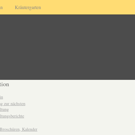
in
Kräutergarten
tion
in
g zur nächsten
ltung
ltungsberichte
 Broschüren, Kalender