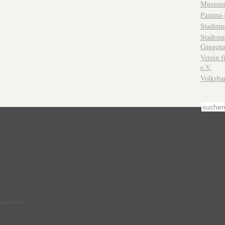
Museum
Pamina-
Stadtmu
Stadtsp
Gaggena
Verein f
e.V.
Volksba
Sandweier