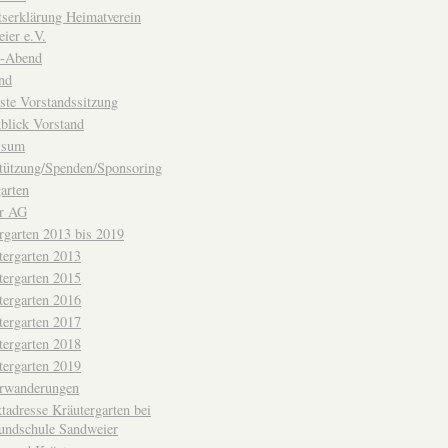
ttserklärung Heimatverein
ier e.V.
-Abend
nd
ste Vorstandssitzung
blick Vorstand
ssum
tützung/Spenden/Sponsoring
arten
er AG
rgarten 2013 bis 2019
tergarten 2013
tergarten 2015
tergarten 2016
tergarten 2017
tergarten 2018
tergarten 2019
erwanderungen
tadresse Kräutergarten bei
undschule Sandweier