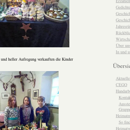
Erzähle
Gedicht
Geschic
Geschich
Jahresrü
Rückblic
Wirtsch
Über un
In und 
 und heller Aufregung verkauften die Kinder
Übersi
Aktuelle
CEGO
Handarbe
Kontak
Ausste
Grupp
Heimat
So fin
Heimatv