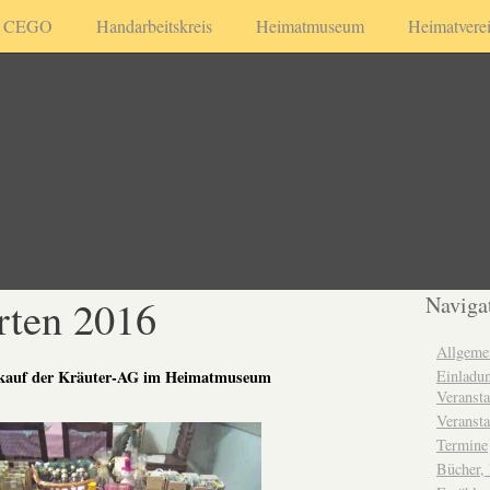
CEGO
Handarbeitskreis
Heimatmuseum
Heimatvere
rten 2016
Naviga
Allgeme
Einladun
rkauf der Kräuter-AG im Heimatmuseum
Veransta
Veransta
Termine
Bücher,