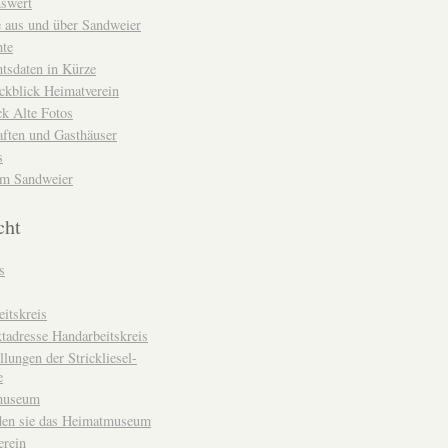
nswert
e aus und über Sandweier
hte
tsdaten in Kürze
ckblick Heimatverein
k Alte Fotos
aften und Gasthäuser
s
um Sandweier
cht
s
itskreis
tadresse Handarbeitskreis
llungen der Strickliesel-
e
museum
den sie das Heimatmuseum
erein