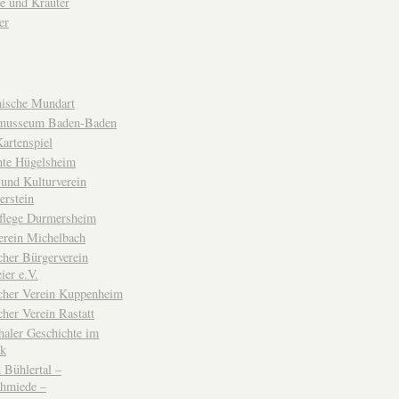
e und Kräuter
er
ische Mundart
musseum Baden-Baden
rtenspiel
hte Hügelsheim
und Kulturverein
erstein
flege Durmersheim
erein Michelbach
cher Bürgerverein
ier e.V.
scher Verein Kuppenheim
cher Verein Rastatt
haler Geschichte im
ck
Bühlertal –
chmiede –