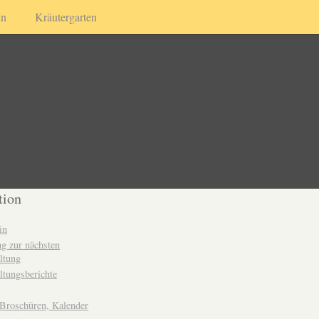
in
Kräutergarten
tion
in
g zur nächsten
ltung
ltungsberichte
 Broschüren, Kalender