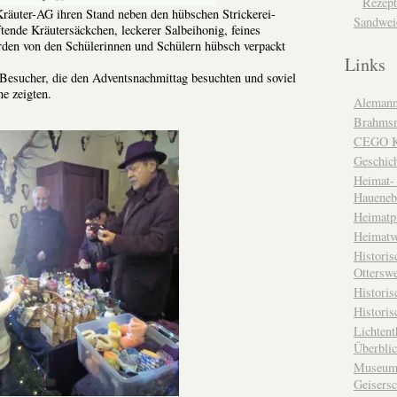
Rezept
 Kräuter-AG ihren Stand neben den hübschen Strickerei-
Sandwei
tende Kräutersäckchen, leckerer Salbeihonig, feines
rden von den Schülerinnen und Schülern hübsch verpackt
Links
Besucher, die den Adventsnachmittag besuchten und soviel
ne zeigten.
Alemann
Brahms
CEGO Ka
Geschic
Heimat- 
Haueneb
Heimatp
Heimatv
Historis
Otterswe
Histori
Historis
Lichtent
Überbli
Museum 
Geisers