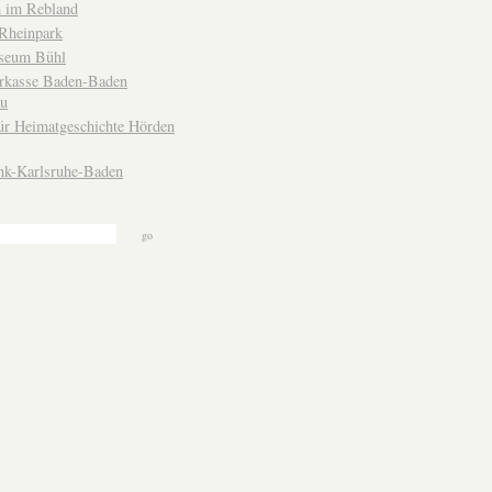
 im Rebland
Rheinpark
seum Bühl
arkasse Baden-Baden
u
ür Heimatgeschichte Hörden
nk-Karlsruhe-Baden