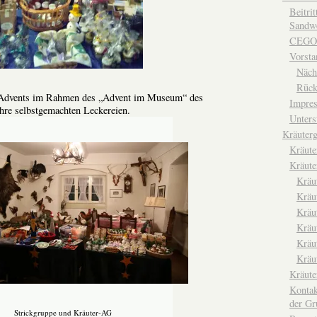
Beitri
Sandwe
CEGO
Vorsta
Näch
Rück
 Advents im Rahmen des „Advent im Museum“ des
Impre
hre selbstgemachten Leckereien.
Unters
Kräuterg
Kräut
Kräute
Kräu
Kräu
Kräu
Kräu
Kräu
Kräu
Kräut
Kontak
der Gr
Strickgruppe und Kräuter-AG