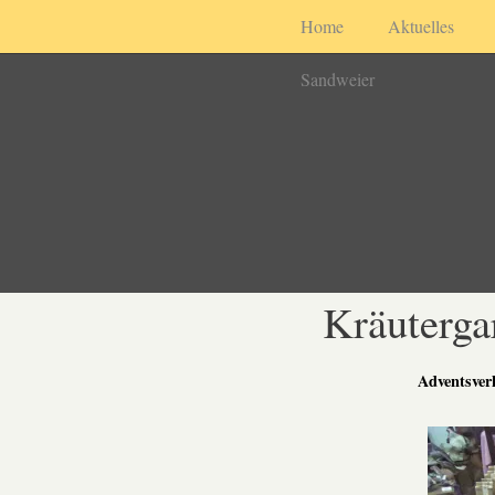
Home
Aktuelles
Sandweier
Kräuterga
Adventsve