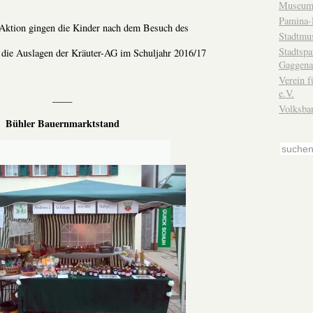
Museum
Pamina-
e Aktion gingen die Kinder nach dem Besuch des
Stadtmu
Stadtsp
die Auslagen der Kräuter-AG im Schuljahr 2016/17
Gaggena
Verein f
e.V.
——
Volksba
Bühler Bauernmarktstand