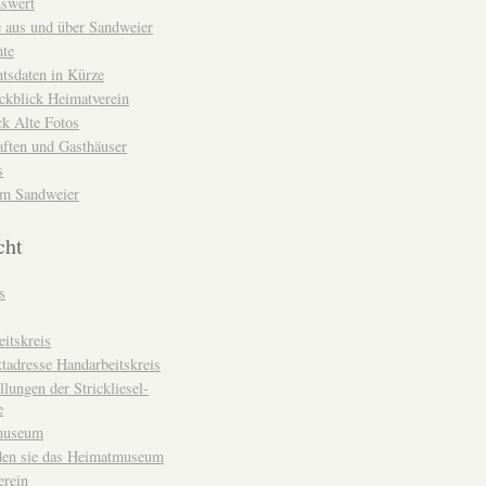
nswert
e aus und über Sandweier
hte
tsdaten in Kürze
ckblick Heimatverein
k Alte Fotos
aften und Gasthäuser
s
um Sandweier
cht
s
itskreis
tadresse Handarbeitskreis
llungen der Strickliesel-
e
museum
den sie das Heimatmuseum
erein