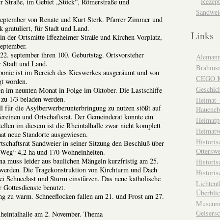
Rezept
er Straße, im Gebiet „Stöck“, Römerstraße und
Sandwei
eptember von Renate und Kurt Sterk. Pfarrer Zimmer und
 gratuliert, für Stadt und Land.
Links
n der Ortsmitte Iffezheimer Straße und Kirchen-Vorplatz,
September.
 22. september ihren 100. Geburtstag. Ortsvorsteher
Alemann
r Stadt und Land.
Brahms
onie ist im Bereich des Kieswerkes ausgeräumt und von
CEGO Ka
gt worden.
Geschic
 im neunten Monat in Folge im Oktober. Die Lastschiffe
zu 1/3 beladen werden.
Heimat- 
ll für die Asylberwerberunterbringung zu nutzen stößt auf
Haueneb
ereinen und Ortschaftsrat. Der Gemeinderat konnte ein
Heimatp
ellen im diesem ist die Rheintalhalle zwar nicht komplett
Heimatv
at neue Standorte ausgewiesen.
Historis
tschaftsrat Sandweier in seiner Sitzung den Beschluß über
Otterswe
 Weg“ 4,2 ha und 170 Wohneinheiten.
ina muss leider aus baulichen Mängeln kurzfristig am 25.
Histori
werden. Die Tragekonstruktion von Kirchturm und Dach
Historis
i Schneelast und Sturm einstürzen. Das neue katholische
Lichtent
 Gottesdienste benutzt.
Überbli
g zu warm. Schneeflocken fallen am 21. und Frost am 27.
Museum 
Geisers
Rheintalhalle am 2. November. Thema