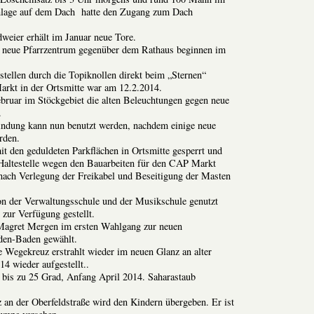
anlage auf dem Dach hatte den Zugang zum Dach
weier erhält im Januar neue Tore.
as neue Pfarrzentrum gegenüber dem Rathaus beginnen im
ellen durch die Topiknollen direkt beim „Sternen“
arkt in der Ortsmitte war am 12.2.2014.
bruar im Stöckgebiet die alten Beleuchtungen gegen neue
.
bindung kann nun benutzt werden, nachdem einige neue
rden.
t den geduldeten Parkflächen in Ortsmitte gesperrt und
Haltestelle wegen den Bauarbeiten für den CAP Markt
nach Verlegung der Freikabel und Beseitigung der Masten
on der Verwaltungsschule und der Musikschule genutzt
 zur Verfügung gestellt.
agret Mergen im ersten Wahlgang zur neuen
den-Baden gewählt.
 Wegekreuz erstrahlt wieder im neuen Glanz an alter
4 wieder aufgestellt..
is zu 25 Grad, Anfang April 2014. Saharastaub
z an der Oberfeldstraße wird den Kindern übergeben. Er ist