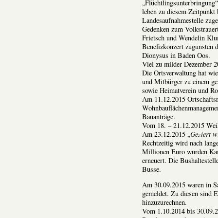
„Flüchtlingsunterbringung
leben zu diesem Zeitpunkt b
Landesaufnahmestelle zuge
Gedenken zum Volkstrauert
Frietsch und Wendelin Kl
Benefizkonzert zugunsten d
Dionysus in Baden Oos.
Viel zu milder Dezember 2
Die Ortsverwaltung hat wi
und Mitbürger zu einem ge
sowie Heimatverein und Rol
Am 11.12.2015 Ortschaftsr
Wohnbauflächenmanagement,
Bauanträge.
Vom 18. – 21.12.2015 Wei
Am 23.12.2015 „
Geziert w
Rechtzeitig wird nach lange
Millionen Euro wurden Kan
erneuert. Die Bushaltestell
Busse.
Am 30.09.2015 waren in Sa
gemeldet. Zu diesen sind 
hinzuzurechnen.
Vom 1.10.2014 bis 30.09.2