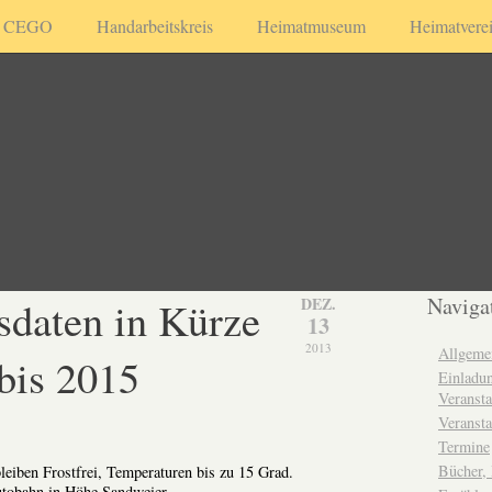
CEGO
Handarbeitskreis
Heimatmuseum
Heimatvere
sdaten in Kürze
Naviga
DEZ.
13
2013
Allgeme
bis 2015
Einladun
Veransta
Veransta
Termine
Bücher,
bleiben Frostfrei, Temperaturen bis zu 15 Grad.
utobahn in Höhe Sandweier.