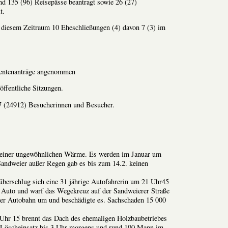
d 135 (96) Reisepässe beantragt sowie 26 (27)
t.
 diesem Zeitraum 10 Eheschließungen (4) davon 7 (3) im
entenanträge angenommen
öffentliche Sitzungen.
7 (24912) Besucherinnen und Besucher.
 einer ungewöhnlichen Wärme. Es werden im Januar um
Sandweier außer Regen gab es bis zum 14.2. keinen
überschlug sich eine 31 jährige Autofahrerin um 21 Uhr45
m Auto und warf das Wegekreuz auf der Sandweierer Straße
 der Autobahn um und beschädigte es. Sachschaden 15 000
Uhr 15 brennt das Dach des ehemaligen Holzbaubetriebes
. Löscheinsatz bis 3 Uhr morgens und rund 100 Mann im