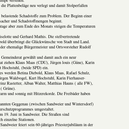
umpe versehen.
die Plattenbeläge neu verlegt und damit Stolperfallen
 belastende Schadstoffe zum Problem. Der Beginn einer
rsacher und Schadstoffmengen beginnt.
tage aber zum Ende des Monats steigen die Temperaturen
selotte und Gerhard Mathis. Die stellvertretende
bold überbringt die Glückwünsche von Stadt und Land.
 der ehemalige Bürgermeister und Ortsvorsteher Rudolf
 Gemeinderat gewählt und damit auch ein neur
trat ziehen Klaus Maas (CDU), Jürgen louis (Güne), Karin
t Hochstuhl, (beide SPD) ein.
tes werden Betina Diebold, Klaus Maas, Rafael Schulz,
ürgen Waldvogel, Kurt Hochstuhl, Karin Fierhauser-
inz Rastetter, Alban Walter, Matthias Hauns ( alle FW),
 ( Grüne).
warm und sonnig mit Hitzerekorde. Die Freibäder haben
nannten Geggenau (zwischen Sandweier und Wintersdorf)
urschutzprogrammes umgestaltet.
 19. Juni in Sandweier. Die Straßen sind
 einzelne Stationen.
Sandweier feiert sein 60-jähriges Priesterjubiläum in der