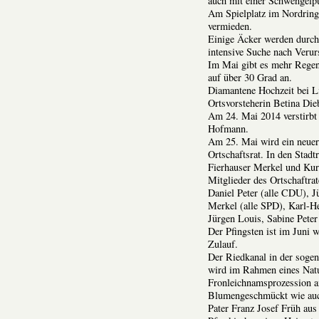
auch mit einer Schwengelp
Am Spielplatz im Nordring 
vermieden.
Einige Äcker werden durch
intensive Suche nach Veru
Im Mai gibt es mehr Regen
auf über 30 Grad an.
Diamantene Hochzeit bei Li
Ortsvorsteherin Betina Die
Am 24. Mai 2014 verstirbt
Hofmann.
Am 25. Mai wird ein neuer
Ortschaftsrat. In den Stad
Fierhauser Merkel und Kur
Mitglieder des Ortschaftra
Daniel Peter (alle CDU), J
Merkel (alle SPD), Karl-He
Jürgen Louis, Sabine Peter
Der Pfingsten ist im Juni 
Zulauf.
Der Riedkanal in der soge
wird im Rahmen eines Nat
Fronleichnamsprozession am
Blumengeschmückt wie auch
Pater Franz Josef Früh aus 