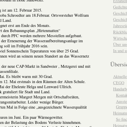
Erzähle
Gedicht
 ist am 12. Februar 2015.
Geschic
ioba Schroedter am 18.Februar. Ortsvorsteher Wolfram
Geschich
nd Land.
egnet erst am Ende des Monats.
Jahresrü
ert den Bebauungsplan „Hirtenmatten“
Rückblic
 durch PFC werden mehrere Messtellen aufgebaut.
Wirtsch
t der Erneuerung der Wasseraufbereitungsanlage im
Über un
ng soll im Frühjahr 2016 sein.
In und 
viel Sonnenschein Teperaturen von über 25 Grad.
unnen wird an seinem neuen Standort an das Wassernetz
Übersi
t der neue CAP-Markt in Sandweier , Metzgerei und mit
ssenfiliale.
ai. Es bleibt warm mit 30 Grad.
Aktuelle
am 12. Mai erstmals in den Räumen der Alten Schule.
CEGO
ai der Eheleute Helga und Lenward Ullrich.
Handarbe
 gratuliert für Stadt und Land.
Kontak
ermeisterin Margret Mergen mit Ortschaftsräten,
Ausste
ungsmitarbeiter. Leider wenige Bürger.
Grupp
ten Mal in Folge eine „ausgezeichnete Wasserqualität
Heimat
turen im Juni. Ein paar Wärmegewitter.
So fin
n der Belastung des Bodens Verluste hinnehmen.
Heimatv