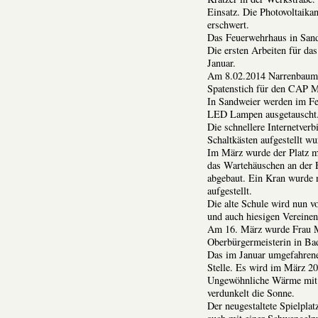
Einsatz. Die Photovoltaik
erschwert.
Das Feuerwehrhaus in Sand
Die ersten Arbeiten für d
Januar.
Am 8.02.2014 Narrenbaumst
Spatenstich für den CAP M
In Sandweier werden im Fe
LED Lampen ausgetauscht
Die schnellere Internetver
Schaltkästen aufgestellt wu
Im März wurde der Platz mi
das Wartehäuschen an der 
abgebaut. Ein Kran wurde 
aufgestellt.
Die alte Schule wird nun v
und auch hiesigen Vereinen
Am 16. März wurde Frau M
Oberbürgermeisterin in Ba
Das im Januar umgefahrene
Stelle. Es wird im März 201
Ungewöhnliche Wärme mit b
verdunkelt die Sonne.
Der neugestaltete Spielplat