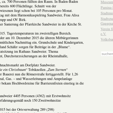
“, ca. 700 Personen füllten den Raum. In Baden-Baden
Museum
ereits 600 Flüchtlinge. Schnitt von der
Pamina-
wiesenen liegt schon bei 105 Personen pro Monat.
Stadtmu
ag mit dem Harmonikaspielring Sandweier, Frau Alisa
Stadtsp
umpp und OV Birk.
Gaggena
er Sanierung der Pfarrkirche Sandweier in der Kirche St.
Verein f
015. Tagestemperaturen im zweistelligen Bereich.
e.V.
eder am 10. Dezember 2015 die älteren Mitbürgerinnen
Volksba
mütlichen Nachmittag ein. Grundschule und Kindergarten,
and Schäfer sorgen für Beiträge in der „Blume“.
atsitzung im Rathaus Sandweier. Thema
 Durchsturzsicherungen an der Rheintalhalle,
hnachtsmarkt am Dorfplatz Sandweier.
ie ein Christbaum
“ Tobiknollen „
Zum Sternen
“
r Bauerei nun die Römerstraße fertiggestellt. Für 1,26
al, Gas. – und Wasserleitungen und Ampelanlage
e bekam Hochbordsteine für Barrierenfreien einstieg in die
ndweier 4405 Personen (4362) mit Erstwohnsitz
Erfahrungsgemäß noch 150 Zweitwohnsitze
015 bei der Ortsverwaltung 289 (298)