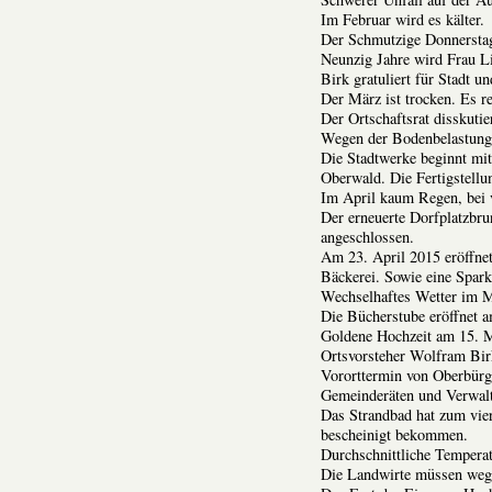
Im Februar wird es kälter.
Der Schmutzige Donnerstag
Neunzig Jahre wird Frau L
Birk gratuliert für Stadt u
Der März ist trocken. Es r
Der Ortschaftsrat disskuti
Wegen der Bodenbelastung
Die Stadtwerke beginnt mi
Oberwald. Die Fertigstellu
Im April kaum Regen, bei 
Der erneuerte Dorfplatzbr
angeschlossen.
Am 23. April 2015 eröffne
Bäckerei. Sowie eine Sparka
Wechselhaftes Wetter im M
Die Bücherstube eröffnet 
Goldene Hochzeit am 15. M
Ortsvorsteher Wolfram Birk
Vororttermin von Oberbürg
Gemeinderäten und Verwalt
Das Strandbad hat zum vier
bescheinigt bekommen.
Durchschnittliche Tempera
Die Landwirte müssen wege