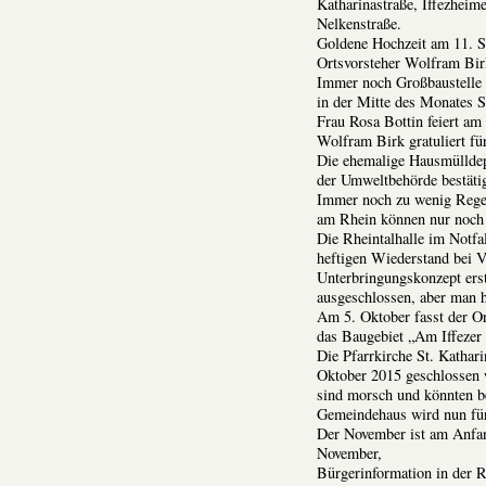
Katharinastraße, Iffezheim
Nelkenstraße.
Goldene Hochzeit am 11. S
Ortsvorsteher Wolfram Birk
Immer noch Großbaustelle i
in der Mitte des Monates 
Frau Rosa Bottin feiert am
Wolfram Birk gratuliert fü
Die ehemalige Hausmülldep
der Umweltbehörde bestäti
Immer noch zu wenig Regen
am Rhein können nur noch 
Die Rheintalhalle im Notfa
heftigen Wiederstand bei V
Unterbringungskonzept erst
ausgeschlossen, aber man h
Am 5. Oktober fasst der Or
das Baugebiet „Am Iffezer
Die Pfarrkirche St. Kathar
Oktober 2015 geschlossen 
sind morsch und könnten be
Gemeindehaus wird nun für
Der November ist am Anfan
November,
Bürgerinformation in der 