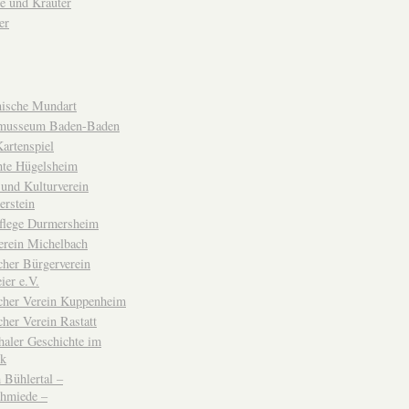
e und Kräuter
er
ische Mundart
musseum Baden-Baden
rtenspiel
hte Hügelsheim
und Kulturverein
erstein
flege Durmersheim
erein Michelbach
cher Bürgerverein
ier e.V.
scher Verein Kuppenheim
cher Verein Rastatt
haler Geschichte im
ck
Bühlertal –
chmiede –