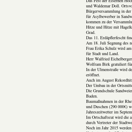
Das Fest der Eisernen Hoch
und Waldemar Doll. Ortsvor
Bürgerversammlung in der
für Asylbewerber in Sandw
kommen zu der Versammlun
Hitze und Hitze mit Hagelk
Grad.
Das 11. Erdäpflerfescht fin
Am 18. Juli Segnung des n
Frau Erika Schulz wird am 
für Stadt und Land.
Herr Walfried Eichelberger
Wolfram Birk gratuliert fü
In der Ulmenstraße wird de
eröffnet.
Auch im August Rekordhitz
Der Umbau in der Ortsmitte
Die Grundschule Sandweier 
Baden.
Baumaßnahmen in der Rhein
und Duschen (290 000€) we
Jahreszeitwetter im Septem
Im Ortschaftsrat wird die 
durch Vertreter der Stadtwe
Noch im Jahr 2015 werden 