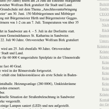
zeit (65 Jahre) feiern am 24 Juni die Eheleute Margarethe
Beitri
steher Wolfram Birk gratuliert für Stadt und Land.
Sandwe
 Grundschule mit dem Thema „Anschlussunterbringung
eier“ am 30. Juni. 150 Mitbürgerinnen und Mitbürger
CEGO
g mit Bürgermeister Hirth und Bürgermeister Geggus.
Vorsta
örnern von 1-2 cm am 7. Juli. Temperaturen von über 35
Näch
Rück
det in Sandweier am 4. – 5. Juli in der Dorfmitte statt.
euen Gemeindehauses St. Katharina in Sandweier.
Impre
22. Juli 90 Jahre. Ortsvorsteher Wolfram Birk gratuliert
Unters
Kräuterg
 wird am 25. Juli ebenfalls 90 Jahre. Ortsvorsteher
Kräut
r Stadt und Land.
Kräute
r für 60 000 € umgestaltete Spielplatz in der Ulmenstraße
Kräu
e fast 40 Grad.
Kräu
 wird in der Römerstraße fortgesetzt.
Kräu
erhält eine Inklusionsklasse als erste Schule in Baden-
Kräu
talhalle. Heizungsanlage (280 000€), Umkleideräume
Kräu
rden erneuert.
Kräu
ber.
Kräut
aktuelle Situation der Straßenbeleuchtung in Sandweier
Kontak
rke vorgestellt.
der Gr
einige Lampen saniert (LED) und neu aufgestellt.