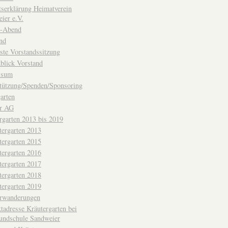
ttserklärung Heimatverein
ier e.V.
-Abend
nd
ste Vorstandssitzung
blick Vorstand
ssum
tützung/Spenden/Sponsoring
arten
er AG
rgarten 2013 bis 2019
tergarten 2013
tergarten 2015
tergarten 2016
tergarten 2017
tergarten 2018
tergarten 2019
erwanderungen
tadresse Kräutergarten bei
undschule Sandweier