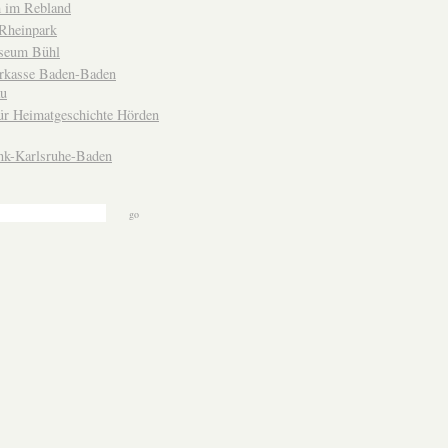
 im Rebland
Rheinpark
seum Bühl
arkasse Baden-Baden
u
ür Heimatgeschichte Hörden
nk-Karlsruhe-Baden