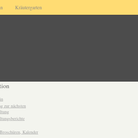
in
Kräutergarten
tion
in
g zur nächsten
ltung
ltungsberichte
 Broschüren, Kalender