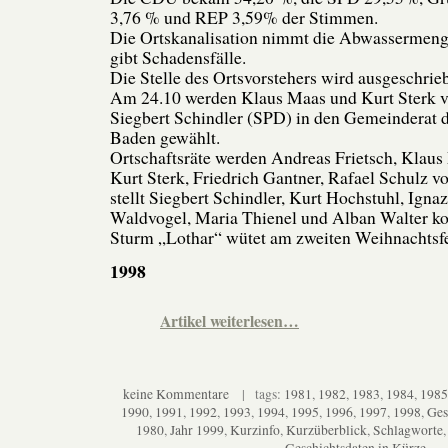
3,76 % und REP 3,59% der Stimmen.
Die Ortskanalisation nimmt die Abwassermenge
gibt Schadensfälle.
Die Stelle des Ortsvorstehers wird ausgeschrie
Am 24.10 werden Klaus Maas und Kurt Sterk 
Siegbert Schindler (SPD) in den Gemeinderat 
Baden gewählt.
Ortschaftsräte werden Andreas Frietsch, Klaus 
Kurt Sterk, Friedrich Gantner, Rafael Schulz 
stellt Siegbert Schindler, Kurt Hochstuhl, Igna
Waldvogel, Maria Thienel und Alban Walter 
Sturm „Lothar“ wütet am zweiten Weihnachtsfe
1998
Artikel weiterlesen…
keine Kommentare
| tags:
1981
,
1982
,
1983
,
1984
,
1985
1990
,
1991
,
1992
,
1993
,
1994
,
1995
,
1996
,
1997
,
1998
,
Ges
1980
,
Jahr 1999
,
Kurzinfo
,
Kurzüberblick
,
Schlagworte