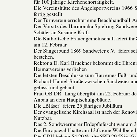
für 100 jährige Kirchenchortätigkeit.
Die Vereinshütte des Angelsportvereins 1966 S
fertig gestellt.
Der Turnverein errichtet eine Beachhandball-A
Der Vorsitz des Harmonika Spielring Sandweie
Schäfer an Susanne Kraft.
Die Katholische Frauengemeinschaft feiert ihr 
am 12. Februar.
Der Sängerbund 1869 Sandweier e.V. feiert sei
bestehen.
Rektor a.D. Karl Bruckner bekommt die Ehrenm
Heimatvereins verliehen
Die letzten Beschlüsse zum Bau eines Fuß- un
Richard-Haniel-Straße zwischen Sandweier und
gefasst und gebaut
Frau OB DR Lang übergibt am 22. Februar de
Anbau an dem Hauptschulgebäude.
Die „Bläser“ feiern 25 jähriges Jubiläum.
Der evangelische Kirchsaal ist nach der Renovi
Nutzbar.
Das 2. Sondwiermerer Erdepflefescht war am 3. 
Die Europawahl hatte am 13.6. eine Wahlbetei
Die CDU bekam 54,20 %, die SPD 29,55%, Gr