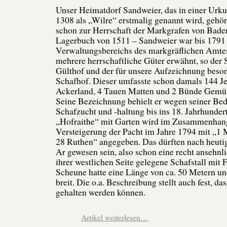
Unser Heimatdorf Sandweier, das in einer Urk
1308 als „Wilre“ erstmalig genannt wird, gehö
schon zur Herrschaft der Markgrafen von Baden
Lagerbuch von 1511 – Sandweier war bis 1791 
Verwaltungsbereichs des markgräflichen Amtes
mehrere herrschaftliche Güter erwähnt, so der 
Gülthof und der für unsere Aufzeichnung beson
Schafhof. Dieser umfasste schon damals 144 
Ackerland, 4 Tauen Matten und 2 Bünde Gemüs
Seine Bezeichnung behielt er wegen seiner Bed
Schafzucht und -haltung bis ins 18. Jahrhunder
„Hofraithe“ mit Garten wird im Zusammenhang
Versteigerung der Pacht im Jahre 1794 mit „1 
28 Ruthen“ angegeben. Das dürften nach heut
Ar gewesen sein, also schon eine recht ansehnl
ihrer westlichen Seite gelegene Schafstall mit 
Scheune hatte eine Länge von ca. 50 Metern u
breit. Die o.a. Beschreibung stellt auch fest, da
gehalten werden können.
Artikel weiterlesen…