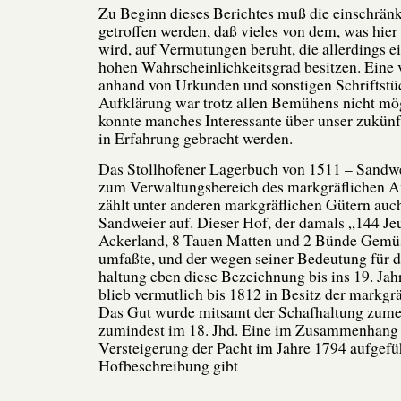
Zu Beginn dieses Berichtes muß die einschränk
getroffen werden, daß vieles von dem, was hier
wird, auf Vermutungen beruht, die allerdings e
hohen Wahrscheinlichkeitsgrad besitzen. Eine v
anhand von Urkunden und sonstigen Schriftstü
Aufklärung war trotz allen Bemühens nicht mö
konnte manches Interessante über unser zukü
in Erfahrung gebracht werden.
Das Stollhofener Lagerbuch von 1511 – Sandwe
zum Verwaltungsbereich des markgräflichen Am
zählt unter anderen markgräflichen Gütern auc
Sandweier auf. Dieser Hof, der damals „144 J
Ackerland, 8 Tauen Matten und 2 Bünde Gemüs
umfaßte, und der wegen seiner Bedeutung für d
haltung eben diese Bezeichnung bis ins 19. Jahr
blieb vermutlich bis 1812 in Besitz der markgrä
Das Gut wurde mitsamt der Schafhaltung zumei
zumindest im 18. Jhd. Eine im Zusammenhang 
Versteigerung der Pacht im Jahre 1794 aufgefü
Hofbeschreibung gibt