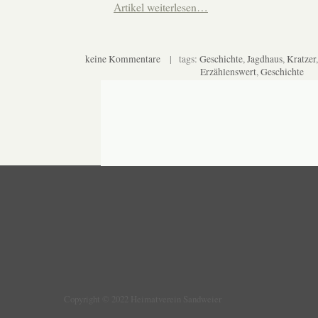
Artikel weiterlesen…
keine Kommentare
| tags:
Geschichte
,
Jagdhaus
,
Kratzer
Erzählenswert
,
Geschichte
Copyright © 2022 Heimatverein Sandweier