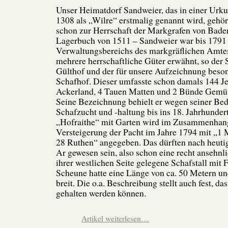
Unser Heimatdorf Sandweier, das in einer Urk
1308 als „Wilre“ erstmalig genannt wird, gehö
schon zur Herrschaft der Markgrafen von Baden
Lagerbuch von 1511 – Sandweier war bis 1791 
Verwaltungsbereichs des markgräflichen Amtes
mehrere herrschaftliche Güter erwähnt, so der 
Gülthof und der für unsere Aufzeichnung beson
Schafhof. Dieser umfasste schon damals 144 
Ackerland, 4 Tauen Matten und 2 Bünde Gemüs
Seine Bezeichnung behielt er wegen seiner Bed
Schafzucht und -haltung bis ins 18. Jahrhunder
„Hofraithe“ mit Garten wird im Zusammenhang
Versteigerung der Pacht im Jahre 1794 mit „1 
28 Ruthen“ angegeben. Das dürften nach heut
Ar gewesen sein, also schon eine recht ansehnl
ihrer westlichen Seite gelegene Schafstall mit 
Scheune hatte eine Länge von ca. 50 Metern u
breit. Die o.a. Beschreibung stellt auch fest, da
gehalten werden können.
Artikel weiterlesen…