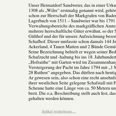
Unser Heimatdorf Sandweier, das in einer Urk
1308 als „Wilre“ erstmalig genannt wird, gehö
schon zur Herrschaft der Markgrafen von Baden
Lagerbuch von 1511 – Sandweier war bis 1791 
Verwaltungsbereichs des markgräflichen Amtes
mehrere herrschaftliche Güter erwähnt, so der 
Gülthof und der für unsere Aufzeichnung beson
Schafhof. Dieser umfasste schon damals 144 
Ackerland, 4 Tauen Matten und 2 Bünde Gemüs
Seine Bezeichnung behielt er wegen seiner Bed
Schafzucht und -haltung bis ins 18. Jahrhunder
„Hofraithe“ mit Garten wird im Zusammenhang
Versteigerung der Pacht im Jahre 1794 mit „1 
28 Ruthen“ angegeben. Das dürften nach heut
Ar gewesen sein, also schon eine recht ansehnl
ihrer westlichen Seite gelegene Schafstall mit 
Scheune hatte eine Länge von ca. 50 Metern u
breit. Die o.a. Beschreibung stellt auch fest, da
gehalten werden können.
Artikel weiterlesen…