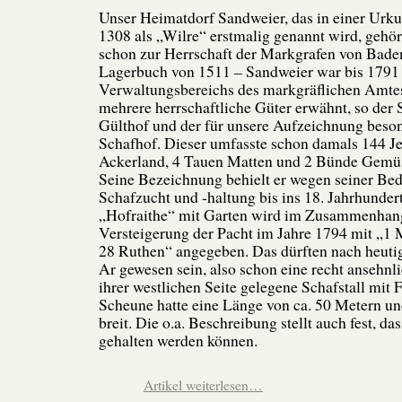
Unser Heimatdorf Sandweier, das in einer Urk
1308 als „Wilre“ erstmalig genannt wird, gehö
schon zur Herrschaft der Markgrafen von Baden
Lagerbuch von 1511 – Sandweier war bis 1791 
Verwaltungsbereichs des markgräflichen Amtes
mehrere herrschaftliche Güter erwähnt, so der 
Gülthof und der für unsere Aufzeichnung beson
Schafhof. Dieser umfasste schon damals 144 
Ackerland, 4 Tauen Matten und 2 Bünde Gemüs
Seine Bezeichnung behielt er wegen seiner Bed
Schafzucht und -haltung bis ins 18. Jahrhunder
„Hofraithe“ mit Garten wird im Zusammenhang
Versteigerung der Pacht im Jahre 1794 mit „1 
28 Ruthen“ angegeben. Das dürften nach heut
Ar gewesen sein, also schon eine recht ansehnl
ihrer westlichen Seite gelegene Schafstall mit 
Scheune hatte eine Länge von ca. 50 Metern u
breit. Die o.a. Beschreibung stellt auch fest, da
gehalten werden können.
Artikel weiterlesen…