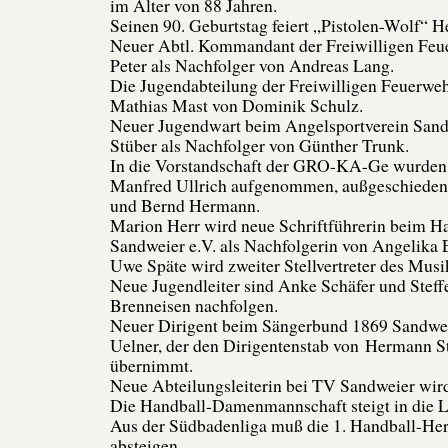
im Alter von 88 Jahren.
Seinen 90. Geburtstag feiert „Pistolen-Wolf“ H
Neuer Abtl. Kommandant der Freiwilligen Feu
Peter als Nachfolger von Andreas Lang.
Die Jugendabteilung der Freiwilligen Feuerwe
Mathias Mast von Dominik Schulz.
Neuer Jugendwart beim Angelsportverein San
Stüber als Nachfolger von Günther Trunk.
In die Vorstandschaft der GRO-KA-Ge wurden
Manfred Ullrich aufgenommen, außgeschieden
und Bernd Hermann.
Marion Herr wird neue Schriftführerin beim H
Sandweier e.V. als Nachfolgerin von Angelika E
Uwe Späte wird zweiter Stellvertreter des Musi
Neue Jugendleiter sind Anke Schäfer und Stef
Brenneisen nachfolgen.
Neuer Dirigent beim Sängerbund 1869 Sandwei
Uelner, der den Dirigentenstab von Hermann S
übernimmt.
Neue Abteilungsleiterin bei TV Sandweier wi
Die Handball-Damenmannschaft steigt in die L
Aus der Südbadenliga muß die 1. Handball-He
absteigen.