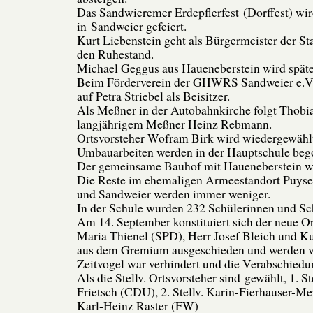
Das Sandwieremer Erdepflerfest (Dorffest) wird
in Sandweier gefeiert.
Kurt Liebenstein geht als Bürgermeister der S
den Ruhestand.
Michael Geggus aus Haueneberstein wird späte
Beim Förderverein der GHWRS Sandweier e.V. 
auf Petra Striebel als Beisitzer.
Als Meßner in der Autobahnkirche folgt Thobi
langjährigem Meßner Heinz Rebmann.
Ortsvorsteher Wofram Birk wird wiedergewähl
Umbauarbeiten werden in der Hauptschule beg
Der gemeinsame Bauhof mit Haueneberstein wi
Die Reste im ehemaligen Armeestandort Puyse
und Sandweier werden immer weniger.
In der Schule wurden 232 Schülerinnen und Sch
Am 14. September konstituiert sich der neue Or
Maria Thienel (SPD), Herr Josef Bleich und K
aus dem Gremium ausgeschieden und werden ve
Zeitvogel war verhindert und die Verabschiedu
Als die Stellv. Ortsvorsteher sind gewählt, 1. S
Frietsch (CDU), 2. Stellv. Karin-Fierhauser-Mer
Karl-Heinz Raster (FW)