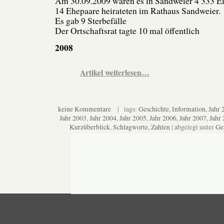
Am 30.09.2009 waren es in Sandweier 4 333 E
14 Ehepaare heirateten im Rathaus Sandweier.
Es gab 9 Sterbefälle
Der Ortschaftsrat tagte 10 mal öffentlich
2008
Artikel weiterlesen…
keine Kommentare
| tags:
Geschichte
,
Information
,
Jahr 
Jahr 2003
,
Jahr 2004
,
Jahr 2005
,
Jahr 2006
,
Jahr 2007
,
Jahr
Kurzüberblick
,
Schlagworte
,
Zahlen
| abgelegt unter
Ge