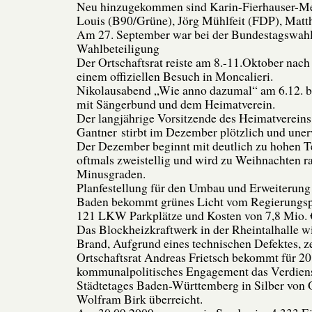
Neu hinzugekommen sind Karin-Fierhauser-Me
Louis (B90/Grüne), Jörg Mühlfeit (FDP), Matt
Am 27. September war bei der Bundestagswah
Wahlbeteiligung
Der Ortschaftsrat reiste am 8.-11.Oktober nach
einem offiziellen Besuch in Moncalieri.
Nikolausabend „Wie anno dazumal“ am 6.12.
mit Sängerbund und dem Heimatverein.
Der langjährige Vorsitzende des Heimatvereins
Gantner stirbt im Dezember plötzlich und uner
Der Dezember beginnt mit deutlich zu hohen 
oftmals zweistellig und wird zu Weihnachten ra
Minusgraden.
Planfestellung für den Umbau und Erweiterung 
Baden bekommt grünes Licht vom Regierungsp
121 LKW Parkplätze und Kosten von 7,8 Mio. 
Das Blockheizkraftwerk in der Rheintalhalle w
Brand, Aufgrund eines technischen Defektes, ze
Ortschaftsrat Andreas Frietsch bekommt für 20
kommunalpolitisches Engagement das Verdiens
Städtetages Baden-Württemberg in Silber von 
Wolfram Birk überreicht.