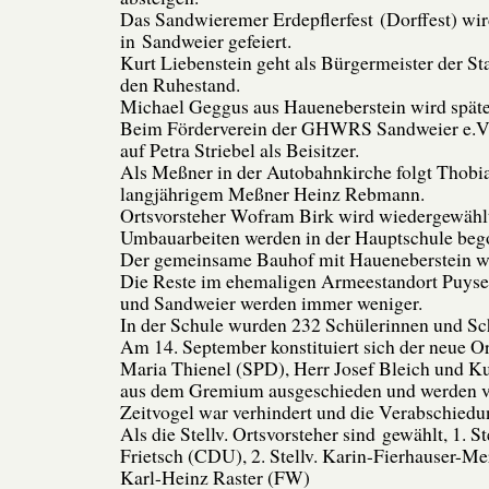
Das Sandwieremer Erdepflerfest (Dorffest) wird
in Sandweier gefeiert.
Kurt Liebenstein geht als Bürgermeister der S
den Ruhestand.
Michael Geggus aus Haueneberstein wird späte
Beim Förderverein der GHWRS Sandweier e.V. 
auf Petra Striebel als Beisitzer.
Als Meßner in der Autobahnkirche folgt Thobi
langjährigem Meßner Heinz Rebmann.
Ortsvorsteher Wofram Birk wird wiedergewähl
Umbauarbeiten werden in der Hauptschule beg
Der gemeinsame Bauhof mit Haueneberstein wi
Die Reste im ehemaligen Armeestandort Puyse
und Sandweier werden immer weniger.
In der Schule wurden 232 Schülerinnen und Sch
Am 14. September konstituiert sich der neue Or
Maria Thienel (SPD), Herr Josef Bleich und K
aus dem Gremium ausgeschieden und werden ve
Zeitvogel war verhindert und die Verabschiedu
Als die Stellv. Ortsvorsteher sind gewählt, 1. S
Frietsch (CDU), 2. Stellv. Karin-Fierhauser-Mer
Karl-Heinz Raster (FW)