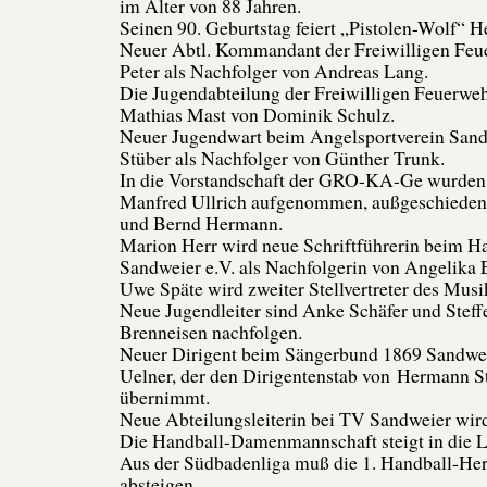
im Alter von 88 Jahren.
Seinen 90. Geburtstag feiert „Pistolen-Wolf“ H
Neuer Abtl. Kommandant der Freiwilligen Feu
Peter als Nachfolger von Andreas Lang.
Die Jugendabteilung der Freiwilligen Feuerwe
Mathias Mast von Dominik Schulz.
Neuer Jugendwart beim Angelsportverein San
Stüber als Nachfolger von Günther Trunk.
In die Vorstandschaft der GRO-KA-Ge wurden
Manfred Ullrich aufgenommen, außgeschieden
und Bernd Hermann.
Marion Herr wird neue Schriftführerin beim H
Sandweier e.V. als Nachfolgerin von Angelika E
Uwe Späte wird zweiter Stellvertreter des Musi
Neue Jugendleiter sind Anke Schäfer und Stef
Brenneisen nachfolgen.
Neuer Dirigent beim Sängerbund 1869 Sandwei
Uelner, der den Dirigentenstab von Hermann S
übernimmt.
Neue Abteilungsleiterin bei TV Sandweier wi
Die Handball-Damenmannschaft steigt in die L
Aus der Südbadenliga muß die 1. Handball-He
absteigen.