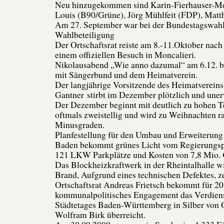
Neu hinzugekommen sind Karin-Fierhauser-Me
Louis (B90/Grüne), Jörg Mühlfeit (FDP), Matt
Am 27. September war bei der Bundestagswah
Wahlbeteiligung
Der Ortschaftsrat reiste am 8.-11.Oktober nach
einem offiziellen Besuch in Moncalieri.
Nikolausabend „Wie anno dazumal“ am 6.12.
mit Sängerbund und dem Heimatverein.
Der langjährige Vorsitzende des Heimatvereins
Gantner stirbt im Dezember plötzlich und uner
Der Dezember beginnt mit deutlich zu hohen 
oftmals zweistellig und wird zu Weihnachten ra
Minusgraden.
Planfestellung für den Umbau und Erweiterung 
Baden bekommt grünes Licht vom Regierungsp
121 LKW Parkplätze und Kosten von 7,8 Mio. 
Das Blockheizkraftwerk in der Rheintalhalle w
Brand, Aufgrund eines technischen Defektes, ze
Ortschaftsrat Andreas Frietsch bekommt für 20
kommunalpolitisches Engagement das Verdiens
Städtetages Baden-Württemberg in Silber von 
Wolfram Birk überreicht.