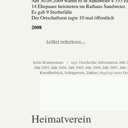
Am 30.09.2009 waren es in Sandweier 4 333 E
14 Ehepaare heirateten im Rathaus Sandweier.
Es gab 9 Sterbefälle
Der Ortschaftsrat tagte 10 mal öffentlich
2008
Artikel weiterlesen…
keine Kommentare
| tags:
Geschichte
,
Information
,
Jahr 
Jahr 2003
,
Jahr 2004
,
Jahr 2005
,
Jahr 2006
,
Jahr 2007
,
Jahr
Kurzüberblick
,
Schlagworte
,
Zahlen
| abgelegt unter
Ge
Heimatverein