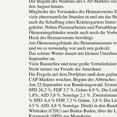
Der Beginn des Neubaus des CAP-Marktes verzö
den August hinaus.
Mitglieder des Vorstandes des Heimatvereins S
viele eherenamtliche Stunden in und um das 
auch die Schaffung eines Kräutergartens hinte
gehörte. Neben Plasterarbeiten und Putzabklo
Ökonomiegebäudes wurde auch noch die Vorbe
Hock des Heimatvereins bewältigt.
Am Ökonomiegebäude des Heimatmuseums wu
und wo es notwendig war auch neu gedeckt.
Das schöne Wetter dauert mit kleinen Unterbre
September an.
Viele Baustellen und neue große Verteilerkäst
Nicht immer zur Freude der Anwohner.
Die Pergola auf dem Dorfplatz muß dem gepla
CAP-Marktes weichen. Beginn des Abbruches i
Am 22.September war Bundestagswahl. Ersts
SPD 26,2 %, FDP 3,7 %, Grüne 6,9 %, Die Link
1,8%, AfD 3,8 %, Sonstige 2,1 %. Zweitstimm
% SPD, 6,4 % FDP, 7,3 % Grüne, 3,8 % Die Lin
4,5 % AfD, 4,8 % Sonstige. Direkt in den Bund
Whittaker (CDU) aus Baden-Baden, über die La
Katzmarek (SPD) aus Mannheim.