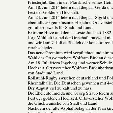
Priesterjubiläum in der Pfarrkirche seines Heim
Am 18. Juni 2014 feiern das Ehepaar Gerda un
Fest der Goldenen Hochzeit.
Am 24. Juni 2014 feiern das Ehepaar Sigrid u
ebenfalls 50 gemeinsame Ehejahre. Ortsvorste
gratuliert jeweils für Stadt und Land.
Extreme Hitze und den nasseste Juni seit 1882.
Jörg Mühlfeit ist bei der Ortschaftsratswahl ni
und wird am 7. Juli anlässlich der konstituiren
verabschiedet.
Das neue Gremium wird verpflichtet und nimmt
Wahl des Ortsvorstehers Wolfram Birk an dies
Am 18. Juli feiern Ingeborg und werner Schulz
Hochzeit. Ortsvorsteher Wolfram Birk überbri
von Stadt und Land.
Rollstuhl-Rugby zwischen deutschland und Pol
Rheintalhalle. Die Deutschen gewinnen mit 44:
Der August viel zu kalt und zu nass.
Die Eheleute Imelda und Georg Straub feiern 
Fest der goldenen Hochzeit. Ortsvorsteher Wol
die Glückwünsche von Stadt und Land.
Nachdem der alte Asphaltbelag an der Pfarrki
kam die alte Pflaserung wieder zu Tage.