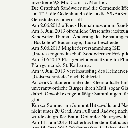
investierte 9,8 Mio € am 17. Mai frei.
Die Ortschaft Sandweier und die Gemeinde Iff
am 17.5. die Gedenktafeln die an die SS-Außen
Gemeinden erinnern soll.
Am 2.06.2013 offenes Heimatmuseum in Sandw
Am 3. Juni 2013 öffentliche Ortschaftsratsitzu
Sandweier. Thema : Änderung des Bebauungs
„Backöfele“,Bauanträge, Bauvorbescheide.
Am 5.06.2013 Mitgliederversammlung ISE
„Interessengemeinschaft Sondwiermer Erdepfle
Am 5.06.2013 Pfarrgemeinderatsitzung im Pfarr
Pfarrgemeinde St. Katharina.
Am 9. Juni 2013 Vereinsausflug des Heimatvere
„Geiserschmiede“ nach Bühlertal.
An den Containern hinter der Rheintalhalle hin
unverantwortliche Bürger ihren Müll, sogar Gl
dabei. Obwohl es regelmäßige Sammlungen für
gibt.
Kurzer Sommer im Juni mit Hitzewelle und Na
nicht unter 20 Grad. Am Fuß und Radweg nach
wurde ein großer Baum Opfer der Naturgewalt 
Am 11. Juni 2013 Bücherbus bei dem Rathaus 
Am 15. Juni 2013 Jubiläumsfest, 11 Jahre, de