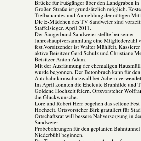
Brücke für Fußgänger über den Landgraben in
Großen Straße ist grundsätzlich möglich. Kost
Tiefbauamtes und Anmeldung der nötigen Mitt
Die E-Mädchen des TV Sandweier sind vorzeit
Staffelsieger. April 2011.
Der Sängerbund Sandweier stellte bei seiner
Jahreshauptversammlung eine Mitgliederzahl v
fest.Vorsitzender ist Walter Mühlfeit, Kassierer
aktive Beisitzer Gerd Schulz und Christiane Me
Beisitzer Anton Adam.
Mit der Ausräumung der ehemaligen Hausmüll
wurde begonnen. Der Betonbruch kann für den
Autobahnlärmschutzwall bei Achern verwendet
Im April konnten die Eheleute Brunhilde und 
Goldene Hochzeit feiern. Ortsvorsteher Wolfra
die Glückwünsche.
Lore und Robert Herr begehen das seltene Fes
Hochzeit. Ortsvorsteher Birk gratuliert für Sta
Ortschaftsrat will bessere Nahversorgung in de
Sandweier.
Probebohrungen für den geplanten Bahntunnel
Niederbühl beginnen.