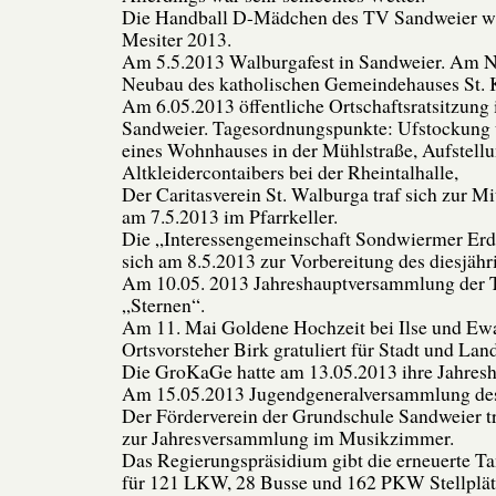
Die Handball D-Mädchen des TV Sandweier w
Mesiter 2013.
Am 5.5.2013 Walburgafest in Sandweier. Am N
Neubau des katholischen Gemeindehauses St. Ka
Am 6.05.2013 öffentliche Ortschaftsratsitzung
Sandweier. Tagesordnungspunkte: Ufstockung
eines Wohnhauses in der Mühlstraße, Aufstellu
Altkleidercontaibers bei der Rheintalhalle,
Der Caritasverein St. Walburga traf sich zur 
am 7.5.2013 im Pfarrkeller.
Die „Interessengemeinschaft Sondwiermer Erdep
sich am 8.5.2013 zur Vorbereitung des diesjähr
Am 10.05. 2013 Jahreshauptversammlung der 
„Sternen“.
Am 11. Mai Goldene Hochzeit bei Ilse und Ewa
Ortsvorsteher Birk gratuliert für Stadt und Land
Die GroKaGe hatte am 13.05.2013 ihre Jahres
Am 15.05.2013 Jugendgeneralversammlung de
Der Förderverein der Grundschule Sandweier tr
zur Jahresversammlung im Musikzimmer.
Das Regierungspräsidium gibt die erneuerte T
für 121 LKW, 28 Busse und 162 PKW Stellplä