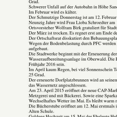
Grad.
Schwerer Unfall auf der Autobahn in Höhe San
Im Februar wird es kälter.
Der Schmutzige Donnerstag ist am 12. Februar
Neunzig Jahre wird Frau Lioba Schroedter am 
Ortsvorsteher Wolfram Birk gratuliert für Stad
Der März ist trocken. Es regnet erst am Ende d
Der Ortschaftsrat disskutiert den Bebauungspl
Wegen der Bodenbelastung durch PFC werden 
aufgebaut.
Die Stadtwerke beginnt mit der Erneuerung der
Wasseraufbereitungsanlage im Oberwald. Die Fe
Frühjahr 2016 sein.
Im April kaum Regen, bei viel Sonnenschein T
25 Grad.
Der erneuerte Dorfplatzbrunnen wird an seine
das Wassernetz angeschlossen.
Am 23. April 2015 eröffnet der neue CAP-Mark
Metzgerei und mit Bäckerei. Sowie eine Sparkas
Wechselhaftes Wetter im Mai. Es bleibt warm 
Die Bücherstube eröffnet am 12. Mai erstmals
Alten Schule.
Goldene Hochzeit am 15. Mai der Eheleute He