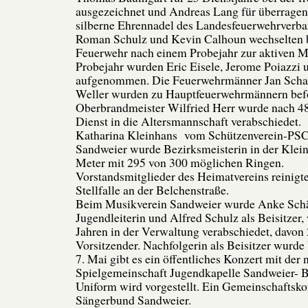
ausgezeichnet und Andreas Lang für überrage
silberne Ehrennadel des Landesfeuerwehrverba
Roman Schulz und Kevin Calhoun wechselten be
Feuerwehr nach einem Probejahr zur aktiven M
Probejahr wurden Eric Eisele, Jerome Poiazzi u
aufgenommen. Die Feuerwehrmänner Jan Schab
Weller wurden zu Hauptfeuerwehrmännern befö
Oberbrandmeister Wilfried Herr wurde nach 48
Dienst in die Altersmannschaft verabschiedet.
Katharina Kleinhans vom Schützenverein-PS
Sandweier wurde Bezirksmeisterin in der Klein
Meter mit 295 von 300 möglichen Ringen.
Vorstandsmitglieder des Heimatvereins reinigt
Stellfalle an der Belchenstraße.
Beim Musikverein Sandweier wurde Anke Schä
Jugendleiterin und Alfred Schulz als Beisitzer
Jahren in der Verwaltung verabschiedet, davon 2
Vorsitzender. Nachfolgerin als Beisitzer wurd
7. Mai gibt es ein öffentliches Konzert mit der
Spielgemeinschaft Jugendkapelle Sandweier- 
Uniform wird vorgestellt. Ein Gemeinschaftsk
Sängerbund Sandweier.