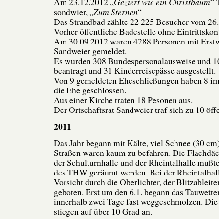
Am 23.12.2012 „
Geziert wie ein Christbaum
“ 
sondwier, „
Zum Sternen
“
Das Strandbad zählte 22 225 Besucher vom 26. 
Vorher öffentliche Badestelle ohne Eintrittskont
Am 30.09.2012 waren 4288 Personen mit Erstw
Sandweier gemeldet.
Es wurden 308 Bundespersonalausweise und 1
beantragt und 31 Kinderreisepässe ausgestellt.
Von 9 gemeldeten Eheschließungen haben 8 i
die Ehe geschlossen.
Aus einer Kirche traten 18 Pesonen aus.
Der Ortschaftsrat Sandweier traf sich zu 10 öff
2011
Das Jahr begann mit Kälte, viel Schnee (30 cm
Straßen waren kaum zu befahren. Die Flachdäc
der Schulturnhalle und der Rheintalhalle mußt
des THW geräumt werden. Bei der Rheintalhal
Vorsicht durch die Oberlichter, der Blitzableit
geboten. Erst um den 6.1. begann das Tauwette
innerhalb zwei Tage fast weggeschmolzen. Di
stiegen auf über 10 Grad an.