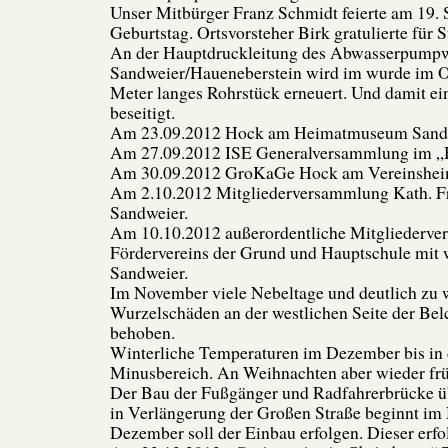
Unser Mitbürger Franz Schmidt feierte am 19. 
Geburtstag. Ortsvorsteher Birk gratulierte für 
An der Hauptdruckleitung des Abwasserpump
Sandweier/Haueneberstein wird im wurde im O
Meter langes Rohrstück erneuert. Und damit ei
beseitigt.
Am 23.09.2012 Hock am Heimatmuseum Sand
Am 27.09.2012 ISE Generalversammlung im „
Am 30.09.2012 GroKaGe Hock am Vereinshei
Am 2.10.2012 Mitgliederversammlung Kath. F
Sandweier.
Am 10.10.2012 außerordentliche Mitgliederv
Fördervereins der Grund und Hauptschule mit 
Sandweier.
Im November viele Nebeltage und deutlich zu
Wurzelschäden an der westlichen Seite der Be
behoben.
Winterliche Temperaturen im Dezember bis in 
Minusbereich. An Weihnachten aber wieder fr
Der Bau der Fußgänger und Radfahrerbrücke 
in Verlängerung der Großen Straße beginnt im
Dezember soll der Einbau erfolgen. Dieser erfo