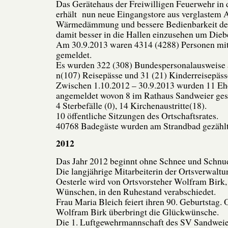
Das Gerätehaus der Freiwilligen Feuerwehr in 
erhält nun neue Eingangstore aus verglastem 
Wärmedämmung und bessere Bedienbarkeit der 
damit besser in die Hallen einzusehen um Dieb
Am 30.9.2013 waren 4314 (4288) Personen mit
gemeldet.
Es wurden 322 (308) Bundespersonalausweise a
n(107) Reisepässe und 31 (21) Kinderreisepäss
Zwischen 1.10.2012 – 30.9.2013 wurden 11 Eh
angemeldet wovon 8 im Rathaus Sandweier ges
4 Sterbefälle (0), 14 Kirchenaustritte(18).
10 öffentliche Sitzungen des Ortschaftsrates.
40768 Badegäste wurden am Strandbad gezählt
2012
Das Jahr 2012 beginnt ohne Schnee und Schnud
Die langjährige Mitarbeiterin der Ortsverwalt
Oesterle wird von Ortsvorsteher Wolfram Birk,
Wünschen, in den Ruhestand verabschiedet.
Frau Maria Bleich feiert ihren 90. Geburtstag. 
Wolfram Birk überbringt die Glückwünsche.
Die 1. Luftgewehrmannschaft des SV Sandweier