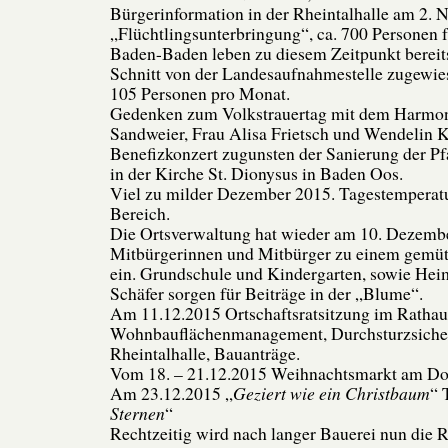
Bürgerinformation in der Rheintalhalle am 2.
„Flüchtlingsunterbringung“, ca. 700 Personen 
Baden-Baden leben zu diesem Zeitpunkt bereits
Schnitt von der Landesaufnahmestelle zugewies
105 Personen pro Monat.
Gedenken zum Volkstrauertag mit dem Harmon
Sandweier, Frau Alisa Frietsch und Wendelin
Benefizkonzert zugunsten der Sanierung der Pf
in der Kirche St. Dionysus in Baden Oos.
Viel zu milder Dezember 2015. Tagestemperatu
Bereich.
Die Ortsverwaltung hat wieder am 10. Dezembe
Mitbürgerinnen und Mitbürger zu einem gemüt
ein. Grundschule und Kindergarten, sowie Hei
Schäfer sorgen für Beiträge in der „Blume“.
Am 11.12.2015 Ortschaftsratsitzung im Ratha
Wohnbauflächenmanagement, Durchsturzsiche
Rheintalhalle, Bauanträge.
Vom 18. – 21.12.2015 Weihnachtsmarkt am Dor
Am 23.12.2015 „
Geziert wie ein Christbaum
“ 
Sternen
“
Rechtzeitig wird nach langer Bauerei nun die 