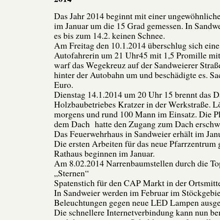
Das Jahr 2014 beginnt mit einer ungewöhnlic
im Januar um die 15 Grad gemessen. In Sandw
es bis zum 14.2. keinen Schnee.
Am Freitag den 10.1.2014 überschlug sich eine
Autofahrerin um 21 Uhr45 mit 1,5 Promille mi
warf das Wegekreuz auf der Sandweierer Straße
hinter der Autobahn um und beschädigte es. S
Euro.
Dienstag 14.1.2014 um 20 Uhr 15 brennt das 
Holzbaubetriebes Kratzer in der Werkstraße. L
morgens und rund 100 Mann im Einsatz. Die Ph
dem Dach hatte den Zugang zum Dach erschwe
Das Feuerwehrhaus in Sandweier erhält im Janu
Die ersten Arbeiten für das neue Pfarrzentru
Rathaus beginnen im Januar.
Am 8.02.2014 Narrenbaumstellen durch die Top
„Sternen“
Spatenstich für den CAP Markt in der Ortsmitt
In Sandweier werden im Februar im Stöckgebiet
Beleuchtungen gegen neue LED Lampen ausge
Die schnellere Internetverbindung kann nun be