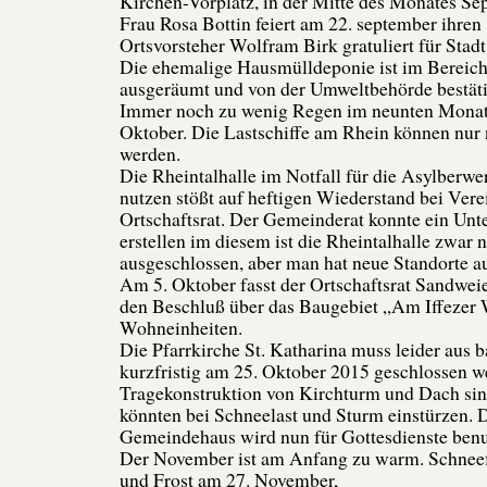
Kirchen-Vorplatz, in der Mitte des Monates Se
Frau Rosa Bottin feiert am 22. september ihren
Ortsvorsteher Wolfram Birk gratuliert für Stad
Die ehemalige Hausmülldeponie ist im Bereic
ausgeräumt und von der Umweltbehörde bestäti
Immer noch zu wenig Regen im neunten Monat
Oktober. Die Lastschiffe am Rhein können nur 
werden.
Die Rheintalhalle im Notfall für die Asylberw
nutzen stößt auf heftigen Wiederstand bei Ver
Ortschaftsrat. Der Gemeinderat konnte ein Un
erstellen im diesem ist die Rheintalhalle zwar 
ausgeschlossen, aber man hat neue Standorte a
Am 5. Oktober fasst der Ortschaftsrat Sandweie
den Beschluß über das Baugebiet „Am Iffezer 
Wohneinheiten.
Die Pfarrkirche St. Katharina muss leider aus
kurzfristig am 25. Oktober 2015 geschlossen w
Tragekonstruktion von Kirchturm und Dach si
könnten bei Schneelast und Sturm einstürzen. 
Gemeindehaus wird nun für Gottesdienste benu
Der November ist am Anfang zu warm. Schneef
und Frost am 27. November,