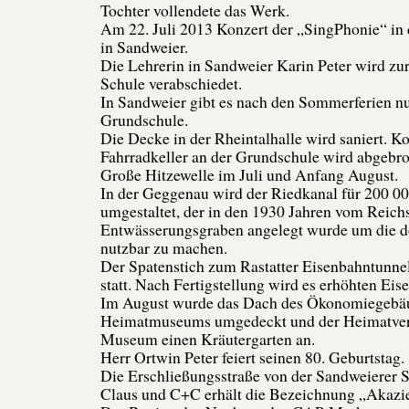
Tochter vollendete das Werk.
Am 22. Juli 2013 Konzert der „SingPhonie“ in 
in Sandweier.
Die Lehrerin in Sandweier Karin Peter wird z
Schule verabschiedet.
In Sandweier gibt es nach den Sommerferien nu
Grundschule.
Die Decke in der Rheintalhalle wird saniert. K
Fahrradkeller an der Grundschule wird abgebr
Große Hitzewelle im Juli und Anfang August.
In der Geggenau wird der Riedkanal für 200 00
umgestaltet, der in den 1930 Jahren vom Reichs
Entwässerungsgraben angelegt wurde um die d
nutzbar zu machen.
Der Spatenstich zum Rastatter Eisenbahntunne
statt. Nach Fertigstellung wird es erhöhten Ei
Im August wurde das Dach des Ökonomiegebä
Heimatmuseums umgedeckt und der Heimatvere
Museum einen Kräutergarten an.
Herr Ortwin Peter feiert seinen 80. Geburtstag.
Die Erschließungsstraße von der Sandweierer 
Claus und C+C erhält die Bezeichnung „Akaz