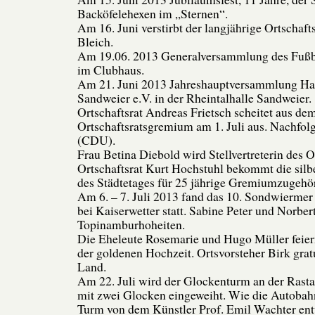
Backöfelehexen im „Sternen“.
Am 16. Juni verstirbt der langjährige Ortschafts
Bleich.
Am 19.06. 2013 Generalversammlung des Fußb
im Clubhaus.
Am 21. Juni 2013 Jahreshauptversammlung Ha
Sandweier e.V. in der Rheintalhalle Sandweier.
Ortschaftsrat Andreas Frietsch scheitet aus de
Ortschaftsratsgremium am 1. Juli aus. Nachfolg
(CDU).
Frau Betina Diebold wird Stellvertreterin des O
Ortschaftsrat Kurt Hochstuhl bekommt die silb
des Städtetages für 25 jährige Gremiumzugehör
Am 6. – 7. Juli 2013 fand das 10. Sondwiermer
bei Kaiserwetter statt. Sabine Peter und Norbe
Topinamburhoheiten.
Die Eheleute Rosemarie und Hugo Müller feiern
der goldenen Hochzeit. Ortsvorsteher Birk gratu
Land.
Am 22. Juli wird der Glockenturm an der Ras
mit zwei Glocken eingeweiht. Wie die Autobah
Turm von dem Künstler Prof. Emil Wachter ent