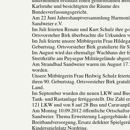
Karlsruhe und besichtigten die Räume des
Bundesverfassungsgericht.
Am 22 Juni Jahreshauptversammlung Harmonik
Sandweier e.V.
Im Juli feierten Renate und Kurt Schulz ihre g
Ortsvorsteher Birk überbrachte die Urkunden v
Im Juli feierte unsere Mitbürgerin Frau Hildeg
Geburtstag. Ortsvorsteher Birk gratulierte für 
Im August wird das ehemalige Wachhaus der f
Streitkräfte am Puysegur Militärgelände abgeri
Am Strandbad Sandweier waren im August 17 
worden.
Unsere Mitbürgerin Frau Hedwig Schulz feiert
ihren 90. Geburtstag. Ortsvorsteher Birk gratuli
Land.
Im September wurden die neuen LKW und Bus-
Tank- und Rastanlage fertiggestellt. Die Zahl e
121 LKW und von 8 auf 28 Bus und Caravanplä
Am Montag 10.09.2012 öffentliche Ortschaftsr
Sandweier. Thema Erweiterung Lagergebäude i
Breitbandversorgung, Ersatz defekter Spielger
Kinderspielplatz Nordring.