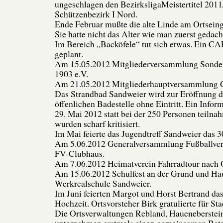
ungeschlagen den BezirksligaMeistertitel 201
Schützenbezirk I Nord.
Ende Februar mußte die alte Linde am Ortseing
Sie hatte nicht das Alter wie man zuerst gedacht
Im Bereich „Backöfele“ tut sich etwas. Ein CA
geplant.
Am 15.05.2012 Mitgliederversammlung Sonde
1903 e.V.
Am 21.05.2012 Mitgliederhauptversammlung
Das Strandbad Sandweier wird zur Eröffnung de
öffenlichen Badestelle ohne Eintritt. Ein Info
29. Mai 2012 statt bei der 250 Personen teiln
wurden scharf kritisiert.
Im Mai feierte das Jugendtreff Sandweier das 3
Am 5.06.2012 Generalversammlung Fußballver
FV-Clubhaus.
Am 7.06.2012 Heimatverein Fahrradtour nach O
Am 15.06.2012 Schulfest an der Grund und Ha
Werkrealschule Sandweier.
Im Juni feierten Margot und Horst Bertrand das
Hochzeit. Ortsvorsteher Birk gratulierte für St
Die Ortsverwaltungen Rebland, Haueneberstei
unternehmen erstmals einen gemeinsamen Betr