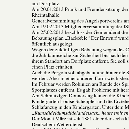
am Dorfplatz.
Am 20.01.2013 Prunk und Fremdensitzung der
Rheintalhalle.
Generalversammlung des Angelsportvereins am
Am 19.02.2013 Mitgliederversammlung der ISE
Am 25.02.2013 beschloss der Gemeinderat die
Bebauungsplan „Backöfele“ Der Entwurf wurd
öffentlich ausgelegt.
Wegen der zukünftigen Bebauung wegen des 
die Jubiläumseiche zur Sicherheit bis nach 
ihrem Standort am Dorfplatz entfernt. Sie soll 
einen Platz erhalten.
Auch die Pergola soll abgebaut und hinter die S
werden. Aber in einer anderen Form wie bisher
Im Februar werden Robinien am Rande des Spie
Sportplatzes entfernt. Es gab Probleme mit hera
Am Schmutzigen Donnerstag kamen die Kinder
Kindergarten Louise Scheppler und die Erzieh
Schlafanzug in den Kindergarten. Unter dem 
„Rumsdideldumsdideldudelsack.. heute treibe
Der Monat März ist seit 1881 einer der sechs k
Deutschem Wetterdienst.