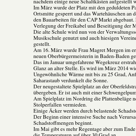
nachdem einige neue Schaltkästen aufgestellt 
Im März wurde der Platz mit den geduldeten Pa
Ortsmitte gesperrt und das Wartehäuschen an d
den Bauarbeiten für den CAP Markt abgebaut.
Verlegung der Freikabel und Beseitigung der Ma
Die alte Schule wird nun von der Verwaltungss
Musikschule genutzt und auch hiesigen Verein
gestellt.
Am 16. März wurde Frau Magret Mergen im er
neuen Oberbürgermeisterin in Baden-Baden ge
Das im Januar umgefahrene Wegekreuz erstrah
Glanz an alter Stelle. Es wird im März 2014 wie
Ungewöhnliche Wärme mit bis zu 25 Grad, Anf
Saharastaub verdunkelt die Sonne.
Der neugestaltete Spielplatz an der Oberfeldst
übergeben. Er ist auch mit einer Schwengelpu
Am Spielplatz im Nordring die Plattenbeläge n
Stolperfallen vermieden.
Einige Äcker werden durch belastende Schadst
Der Beginn einer intensive Suche nach Verurs
Schadstoffmengen beginnt.
Im Mai gibt es mehr Regentage aber zum Ende
die Temperaturen auf über 30 Grad an.