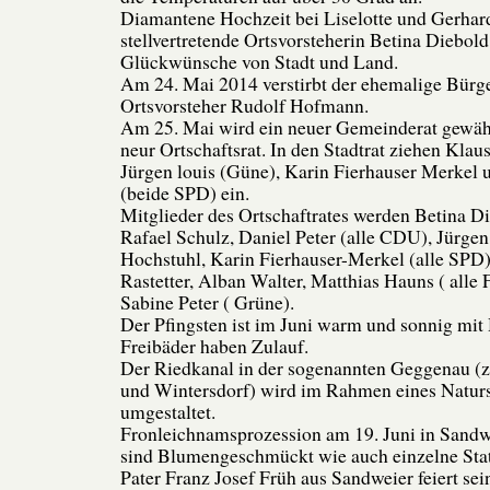
Diamantene Hochzeit bei Liselotte und Gerhar
stellvertretende Ortsvorsteherin Betina Diebold
Glückwünsche von Stadt und Land.
Am 24. Mai 2014 verstirbt der ehemalige Bürg
Ortsvorsteher Rudolf Hofmann.
Am 25. Mai wird ein neuer Gemeinderat gewähl
neur Ortschaftsrat. In den Stadtrat ziehen Kla
Jürgen louis (Güne), Karin Fierhauser Merkel 
(beide SPD) ein.
Mitglieder des Ortschaftrates werden Betina D
Rafael Schulz, Daniel Peter (alle CDU), Jürge
Hochstuhl, Karin Fierhauser-Merkel (alle SPD)
Rastetter, Alban Walter, Matthias Hauns ( alle
Sabine Peter ( Grüne).
Der Pfingsten ist im Juni warm und sonnig mit
Freibäder haben Zulauf.
Der Riedkanal in der sogenannten Geggenau (
und Wintersdorf) wird im Rahmen eines Natu
umgestaltet.
Fronleichnamsprozession am 19. Juni in Sandw
sind Blumengeschmückt wie auch einzelne Sta
Pater Franz Josef Früh aus Sandweier feiert sei