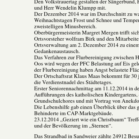
Den Volkstrauertag gestalten der Sängerbund, F
und Herr Wendelin Klumpp mit.
Der Dezember 2014 war im Durchschnitt zu w
Weihnachtstagen Frost und Schnee und Tempe
zweistelligen Minusbereich.
Oberbürgermeisterin Margret Mergen trifft sic
Ortsvorsteher wolfram Birk und den Mitarbeite
Ortsverwaltung am 2. Dezember 2014 zu eine
Gedankenaustausch.
Das Verfahren zur Flurbereinigung zwischen 
Oos wird wegen der PFC Belastung auf Eis gel
der Flurbereinigung haben Angst belastete Fl
Der Ortschaftsrat Klaus Maas bekommt für 30 j
die Verdienstnadel des Städtetages.
Erster Seniorennachmittag am 11.12.2014 in d
Aufführungen des katholischen Kindergartens,
Grundschulchores und mit Vortrag von Anekdote
Die Lebenshilfe gab einen Überblick über das
Behinderte im CAP-Marktgebäude.
23.12.2014 „Geziert wie ein Christbaum“ Treff
und der Bevölkerung im „Sternen“.
Das Strandbad in Sandweier zählte 24912 Besu