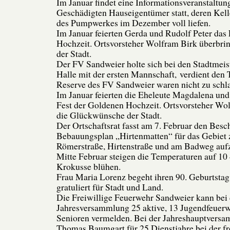
Im Januar findet eine Informationsveranstaltung
Geschädigten Hauseigentümer statt, deren Kell
des Pumpwerkes im Dezember voll liefen.
Im Januar feierten Gerda und Rudolf Peter das
Hochzeit. Ortsvorsteher Wolfram Birk überbri
der Stadt.
Der FV Sandweier holte sich bei den Stadtmeist
Halle mit der ersten Mannschaft, verdient den T
Reserve des FV Sandweier waren nicht zu schl
Im Januar feierten die Eheleute Magdalena und
Fest der Goldenen Hochzeit. Ortsvorsteher Wol
die Glückwünsche der Stadt.
Der Ortschaftsrat fasst am 7. Februar den Besc
Bebauungsplan „Hirtenmatten“ für das Gebiet
Römerstraße, Hirtenstraße und am Badweg aufz
Mitte Februar steigen die Temperaturen auf 10
Krokusse blühen.
Frau Maria Lorenz begeht ihren 90. Geburtstag
gratuliert für Stadt und Land.
Die Freiwillige Feuerwehr Sandweier kann bei 
Jahresversammlung 25 aktive, 13 Jugendfeuerw
Senioren vermelden. Bei der Jahreshauptver
Thomas Baumgart für 25 Dienstjahre bei der fr