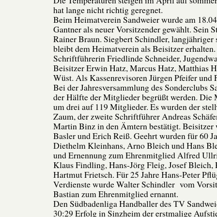
Die Temperaturen steigen im April auf sommer
hat lange nicht richtig geregnet.
Beim Heimatverein Sandweier wurde am 18.04
Gantner als neuer Vorsitzender gewählt. Sein St
Rainer Braun. Siegbert Schindler, langjähriger s
bleibt dem Heimatverein als Beisitzer erhalten
Schriftführerin Friedlinde Schneider, Jugendwa
Beisitzer Erwin Hatz, Marcus Hatz, Matthias 
Wüst. Als Kassenrevisoren Jürgen Pfeifer und 
Bei der Jahresversammlung des Sonderclubs S
der Hälfte der Mitglieder begrüßt werden. Die 
um drei auf 119 Mitglieder. Es wurden der stell
Zaum, der zweite Schriftführer Andreas Schäfe
Martin Binz in den Ämtern bestätigt. Beisitzer
Basler und Erich Reiß. Geehrt wurden für 60 
Diethelm Kleinhans, Arno Bleich und Hans Ble
und Ernennung zum Ehrenmitglied Alfred Ullri
Klaus Findling, Hans-Jörg Fleig, Josef Bleich,
Hartmut Frietsch. Für 25 Jahre Hans-Peter Pflü
Verdienste wurde Walter Schindler vom Vorsi
Bastian zum Ehrenmitglied ernannt.
Den Südbadenliga Handballer des TV Sandweie
30:29 Erfolg in Sinzheim der erstmalige Aufst