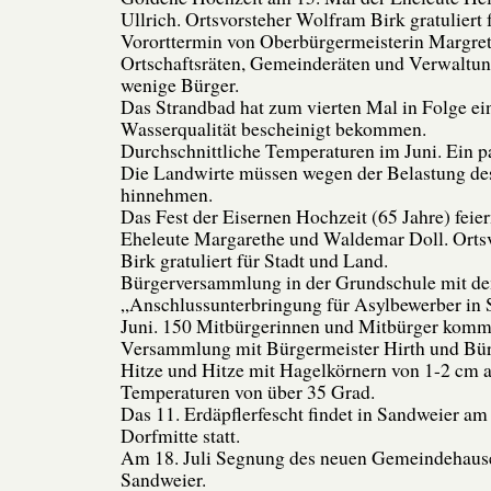
Ullrich. Ortsvorsteher Wolfram Birk gratuliert 
Vororttermin von Oberbürgermeisterin Margre
Ortschaftsräten, Gemeinderäten und Verwaltung
wenige Bürger.
Das Strandbad hat zum vierten Mal in Folge ei
Wasserqualität bescheinigt bekommen.
Durchschnittliche Temperaturen im Juni. Ein 
Die Landwirte müssen wegen der Belastung de
hinnehmen.
Das Fest der Eisernen Hochzeit (65 Jahre) feie
Eheleute Margarethe und Waldemar Doll. Orts
Birk gratuliert für Stadt und Land.
Bürgerversammlung in der Grundschule mit 
„Anschlussunterbringung für Asylbewerber in 
Juni. 150 Mitbürgerinnen und Mitbürger komm
Versammlung mit Bürgermeister Hirth und Bür
Hitze und Hitze mit Hagelkörnern von 1-2 cm am
Temperaturen von über 35 Grad.
Das 11. Erdäpflerfescht findet in Sandweier am 4
Dorfmitte statt.
Am 18. Juli Segnung des neuen Gemeindehauses
Sandweier.