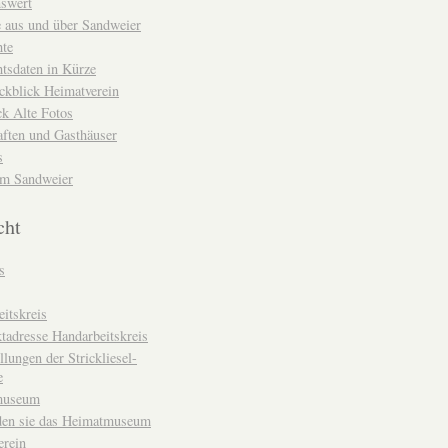
nswert
e aus und über Sandweier
hte
tsdaten in Kürze
ckblick Heimatverein
k Alte Fotos
aften und Gasthäuser
s
um Sandweier
cht
s
itskreis
tadresse Handarbeitskreis
llungen der Strickliesel-
e
museum
den sie das Heimatmuseum
erein