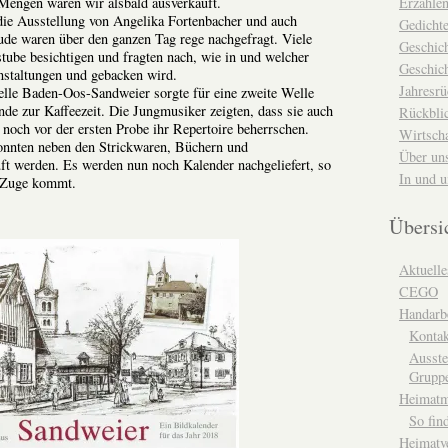
Erzähle
 Mengen waren wir alsbald ausverkauft.
die Ausstellung von Angelika
Fortenbacher
und auch
Gedicht
de waren über den ganzen Tag rege nachgefragt. Viele
Geschic
tube besichtigen und fragten nach, wie in und welcher
Geschich
nstaltungen und gebacken wird.
Jahresrü
elle Baden-Oos-Sandweier sorgte für eine zweite Welle
de zur Kaffeezeit. Die Jungmusiker zeigten, dass sie auch
Rückblic
noch vor der ersten Probe ihr Repertoire beherrschen.
Wirtsch
nnten neben den Strickwaren, Büchern und
Über un
ft werden. Es werden nun noch Kalender nachgeliefert, so
In und 
m Zuge kommt.
Übersi
Aktuelle
CEGO
Handarbe
Kontak
Ausste
Grupp
Heimat
So fin
Heimatv