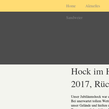
Home
Aktuelles
Sandweier
Hock im 
2017, Rüc
Unser
Jubiläumshock
war e
Bei unerwartet tollem Wett
unser Gelände und hielten 