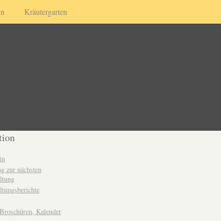
in
Kräutergarten
tion
in
g zur nächsten
ltung
ltungsberichte
 Broschüren, Kalender