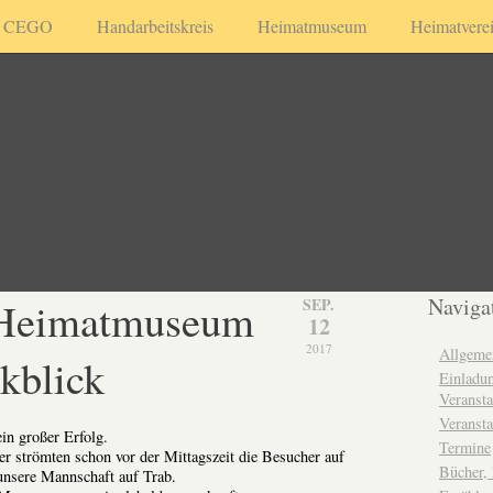
CEGO
Handarbeitskreis
Heimatmuseum
Heimatvere
Heimatmuseum
Naviga
SEP.
12
2017
Allgeme
kblick
Einladun
Veransta
Veransta
in großer Erfolg.
Termine
er strömten schon vor der Mittagszeit die Besucher auf
Bücher,
unsere Mannschaft auf Trab.