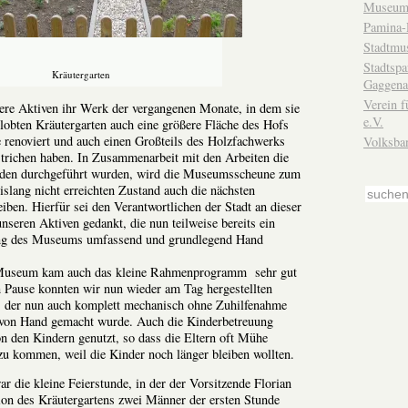
Museum
Pamina-
Stadtmu
Stadtsp
Kräutergarten
Gaggena
Verein f
sere Aktiven ihr Werk der vergangenen Monate, in dem sie
e.V.
lobten Kräutergarten auch eine größere Fläche des Hofs
 renoviert und auch einen Großteils des Holzfachwerks
Volksba
richen haben. In Zusammenarbeit mit den Arbeiten die
aden durchgeführt wurden, wird die Museumsscheune zum
islang nicht erreichten Zustand auch die nächsten
eiben. Hierfür sei den Verantwortlichen der Stadt an dieser
unseren Aktiven gedankt, die nun teilweise bereits ein
tung des Museums umfassend und grundlegend Hand
Museum kam auch das kleine Rahmenprogramm sehr gut
n Pause konnten wir nun wieder am Tag hergestellten
n, der nun auch komplett mechanisch ohne Zuhilfenahme
g von Hand gemacht wurde. Auch die Kinderbetreuung
n den Kindern genutzt, so dass die Eltern oft Mühe
zu kommen, weil die Kinder noch länger bleiben wollten.
die kleine Feierstunde, in der der Vorsitzende Florian
ion des Kräutergartens zwei Männer der ersten Stunde