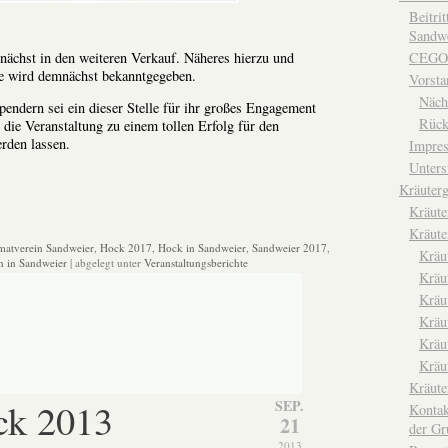
Beitri
Sandwe
chst in den weiteren Verkauf. Näheres hierzu und
CEGO
be wird demnächst bekanntgegeben.
Vorsta
Näch
endern sei ein dieser Stelle für ihr großes Engagement
Rück
 die Veranstaltung zu einem tollen Erfolg für den
rden lassen.
Impre
Unters
Kräuterg
Kräut
Kräute
matverein Sandweier
,
Hock 2017
,
Hock in Sandweier
,
Sandweier 2017
,
Kräu
n in Sandweier
| abgelegt unter
Veranstaltungsberichte
Kräu
Kräu
Kräu
Kräu
Kräu
Kräut
ck 2013
SEP.
Kontak
21
der Gr
2013