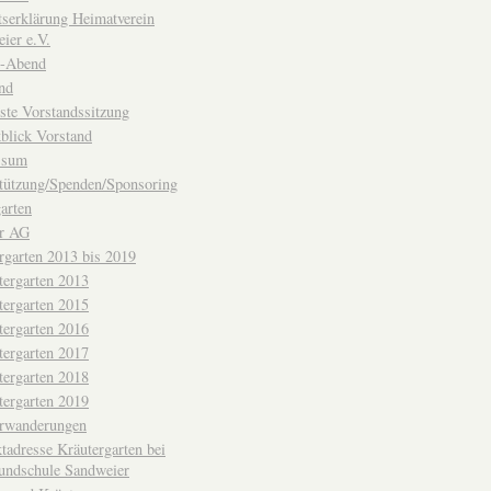
ttserklärung Heimatverein
ier e.V.
-Abend
nd
ste Vorstandssitzung
blick Vorstand
ssum
tützung/Spenden/Sponsoring
arten
er AG
rgarten 2013 bis 2019
tergarten 2013
tergarten 2015
tergarten 2016
tergarten 2017
tergarten 2018
tergarten 2019
erwanderungen
tadresse Kräutergarten bei
undschule Sandweier