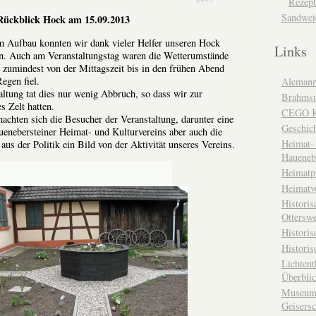
Rezept
Sandwei
Rückblick Hock am 15.09.2013
m Aufbau konnten wir dank vieler Helfer unseren Hock
Links
en. Auch am Veranstaltungstag waren die Wetterumstände
 zumindest von der Mittagszeit bis in den frühen Abend
Regen fiel.
Alemann
tung tat dies nur wenig Abbruch, so dass wir zur
Brahms
s Zelt hatten.
CEGO Ka
achten sich die Besucher der Veranstaltung, darunter eine
Geschic
enebersteiner Heimat- und Kulturvereins aber auch die
Heimat- 
 aus der Politik ein Bild von der Aktivität unseres Vereins.
Haueneb
Heimatp
Heimatv
Historis
Otterswe
Histori
Historis
Lichtent
Überbli
Museum 
Geisers