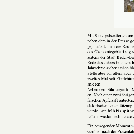
Mit Stolz präsentierten un
neben dem in der Presse ge
gepflastert, mehrere Räume
des Ökonomiegebäudes gest
seitens der Stadt Baden-B
Ende des Jahres in einem b
Jahrzehnte sicher stehen bl
Stelle aber vor allem auch 
zweites Mal seit Einrich
anlegen.
Neben den Führungen im 
an. Nach einer zweijährige
frischen Apfelsaft anbiete
elektrischer Unterstützun
wurde von früh bis spät vo
hatten, wieder nach Hause 
Ein bewegender Moment war 
Gantner nach der Präsentat