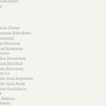
e und Kräuter
er
ische Mundart
musseum Baden-Baden
rtenspiel
hte Hügelsheim
und Kulturverein
erstein
flege Durmersheim
erein Michelbach
cher Bürgerverein
ier e.V.
scher Verein Kuppenheim
cher Verein Rastatt
haler Geschichte im
ck
Bühlertal –
chmiede –