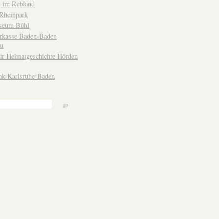
 im Rebland
Rheinpark
seum Bühl
arkasse Baden-Baden
u
ür Heimatgeschichte Hörden
nk-Karlsruhe-Baden