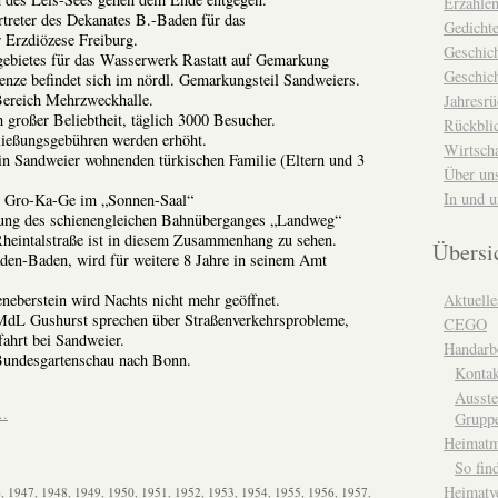
Erzähle
reter des Dekanates B.-Baden für das
Gedicht
 Erzdiözese Freiburg.
Geschic
ebietes für das Wasserwerk Rastatt auf Gemarkung
Geschich
renze befindet sich im nördl. Gemarkungsteil Sandweiers.
ereich Mehrzweckhalle.
Jahresrü
 großer Beliebtheit, täglich 3000 Besucher.
Rückblic
ießungsgebühren werden erhöht.
Wirtsch
 in Sandweier wohnenden türkischen Familie (Eltern und 3
Über un
In und 
er Gro-Ka-Ge im „Sonnen-Saal“
gung des schienengleichen Bahnüberganges „Landweg“
Rheintalstraße ist in diesem Zusammenhang zu sehen.
Übersi
den-Baden, wird für weitere 8 Jahre in seinem Amt
eberstein wird Nachts nicht mehr geöffnet.
Aktuelle
MdL Gushurst sprechen über Straßenverkehrsprobleme,
CEGO
ahrt bei Sandweier.
Handarbe
Bundesgartenschau nach Bonn.
Kontak
Ausste
n…
Grupp
Heimat
So fin
Heimatv
6
,
1947
,
1948
,
1949
,
1950
,
1951
,
1952
,
1953
,
1954
,
1955
,
1956
,
1957
,