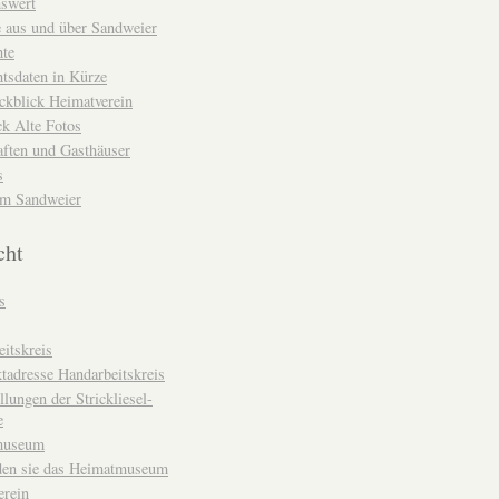
nswert
e aus und über Sandweier
hte
tsdaten in Kürze
ckblick Heimatverein
k Alte Fotos
aften und Gasthäuser
s
um Sandweier
cht
s
itskreis
tadresse Handarbeitskreis
llungen der Strickliesel-
e
museum
den sie das Heimatmuseum
erein