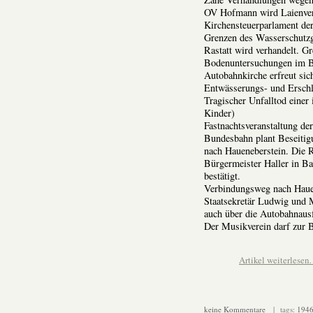
OV Hofmann wird Laienvert
Kirchensteuerparlament der
Grenzen des Wasserschutzg
Rastatt wird verhandelt. G
Bodenuntersuchungen im B
Autobahnkirche erfreut sich
Entwässerungs- und Erschl
Tragischer Unfalltod einer
Kinder)
Fastnachtsveranstaltung d
Bundesbahn plant Beseiti
nach Haueneberstein. Die 
Bürgermeister Haller in Ba
bestätigt.
Verbindungsweg nach Hauen
Staatsekretär Ludwig und 
auch über die Autobahnausf
Der Musikverein darf zur 
Artikel weiterlese
keine Kommentare
| tags:
194