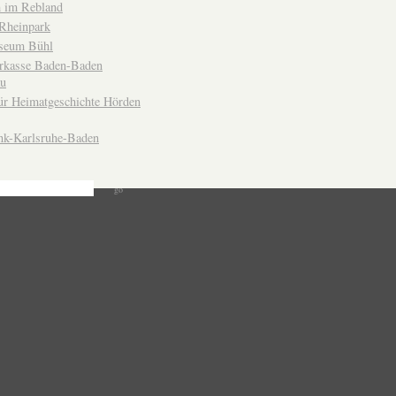
 im Rebland
Rheinpark
seum Bühl
arkasse Baden-Baden
u
ür Heimatgeschichte Hörden
nk-Karlsruhe-Baden