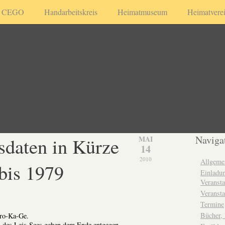
CEGO
Handarbeitskreis
Heimatmuseum
Heimatvere
sdaten in Kürze
Naviga
MAI
14
2010
Allgeme
bis 1979
Einladun
Veransta
Veransta
Termine
Bücher,
Gro-Ka-Ge.
 des Leis-Sees gehen dem Ende entgegen.