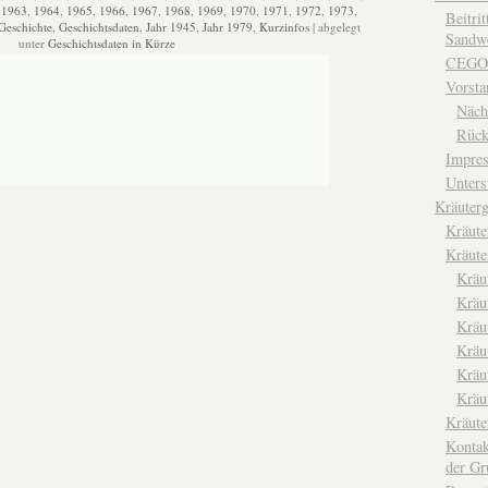
,
1963
,
1964
,
1965
,
1966
,
1967
,
1968
,
1969
,
1970
,
1971
,
1972
,
1973
,
Beitri
Geschichte
,
Geschichtsdaten
,
Jahr 1945
,
Jahr 1979
,
Kurzinfos
| abgelegt
Sandwe
unter
Geschichtsdaten in Kürze
CEGO
Vorsta
Näch
Rück
Impre
Unters
Kräuterg
Kräut
Kräute
Kräu
Kräu
Kräu
Kräu
Kräu
Kräu
Kräut
Kontak
der Gr