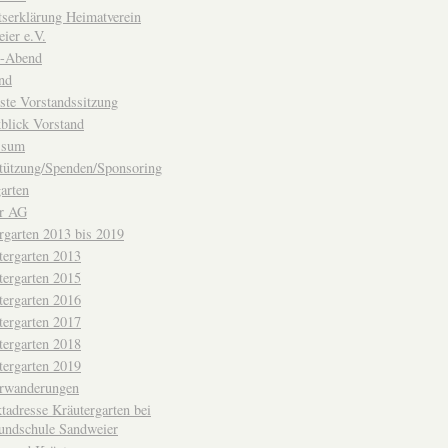
ttserklärung Heimatverein
ier e.V.
-Abend
nd
ste Vorstandssitzung
blick Vorstand
ssum
tützung/Spenden/Sponsoring
arten
er AG
rgarten 2013 bis 2019
tergarten 2013
tergarten 2015
tergarten 2016
tergarten 2017
tergarten 2018
tergarten 2019
erwanderungen
tadresse Kräutergarten bei
undschule Sandweier