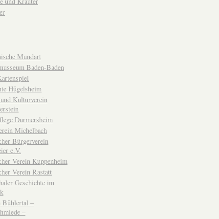
e und Kräuter
er
ische Mundart
musseum Baden-Baden
rtenspiel
hte Hügelsheim
und Kulturverein
erstein
flege Durmersheim
erein Michelbach
cher Bürgerverein
ier e.V.
scher Verein Kuppenheim
cher Verein Rastatt
haler Geschichte im
ck
Bühlertal –
chmiede –