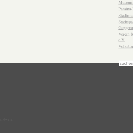
Museum
Pamina-
Stadtmu
Stadtsp
Gaggena
Verein f
e.V.
Volksba
Sandweier