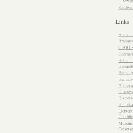
Rezept
Sandwei
Links
Alemann
Brahms
CEGO Ka
Geschic
Heimat- 
Haueneb
Heimatp
Heimatv
Historis
Otterswe
Histori
Historis
Lichtent
Überbli
Museum 
Geisers