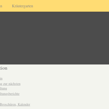
in
Kräutergarten
tion
in
g zur nächsten
ltung
ltungsberichte
 Broschüren, Kalender