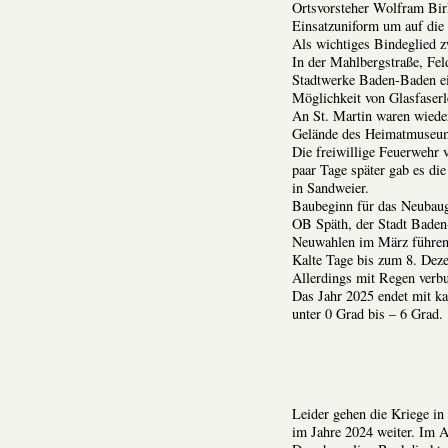
Ortsvorsteher Wolfram Bir
Einsatzuniform um auf die 
Als wichtiges Bindeglied 
In der Mahlbergstraße, Fel
Stadtwerke Baden-Baden ein
Möglichkeit von Glasfaser
An St. Martin waren wieder
Gelände des Heimatmuseu
Die freiwillige Feuerwehr 
paar Tage später gab es d
in Sandweier.
Baubeginn für das Neubau
OB Späth, der Stadt Baden
Neuwahlen im März führen
Kalte Tage bis zum 8. Dez
Allerdings mit Regen verb
Das Jahr 2025 endet mit k
unter 0 Grad bis – 6 Grad.
Leider gehen die Kriege in
im Jahre 2024 weiter. Im A