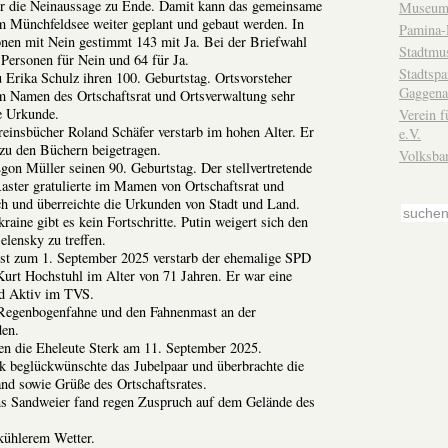
r die Neinaussage zu Ende. Damit kann das gemeinsame
Museum
m Münchfeldsee weiter geplant und gebaut werden. In
Pamina-
nen mit Nein gestimmt 143 mit Ja. Bei der Briefwahl
Stadtmu
Personen für Nein und 64 für Ja.
Stadtsp
 Erika Schulz ihren 100. Geburtstag. Ortsvorsteher
Gaggena
im Namen des Ortschaftsrat und Ortsverwaltung sehr
ie Urkunde.
Verein f
einsbücher Roland Schäfer verstarb im hohen Alter. Er
e.V.
 zu den Büchern beigetragen.
Volksba
gon Müller seinen 90. Geburtstag. Der stellvertretende
aster gratulierte im Mamen von Ortschaftsrat und
ch und überreichte die Urkunden von Stadt und Land.
aine gibt es kein Fortschritte. Putin weigert sich den
elensky zu treffen.
st zum 1. September 2025 verstarb der ehemalige SPD
 Kurt Hochstuhl im Alter von 71 Jahren. Er war eine
nd Aktiv im TVS.
 Regenbogenfahne und den Fahnenmast an der
en.
en die Eheleute Sterk am 11. September 2025.
k beglückwünschte das Jubelpaar und überbrachte die
nd sowie Grüße des Ortschaftsrates.
s Sandweier fand regen Zuspruch auf dem Gelände des
kühlerem Wetter.