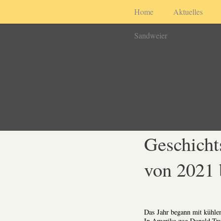
Home
Aktuelles
Sandweier
Geschicht
von 2021 
Das Jahr begann mit kühle
In Amerika zog Donald Tru