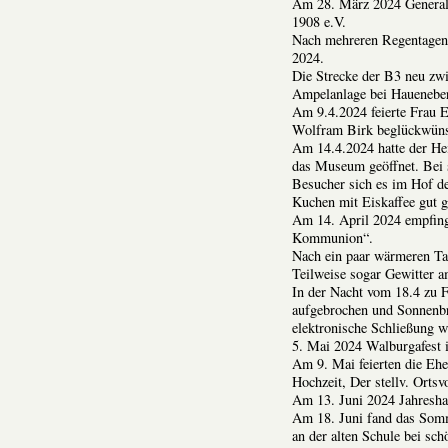
Am 28. März 2024 General
1908 e.V.
Nach mehreren Regentagen 
2024.
Die Strecke der B3 neu zw
Ampelanlage bei Hauenebers
Am 9.4.2024 feierte Frau E
Wolfram Birk beglückwüns
Am 14.4.2024 hatte der He
das Museum geöffnet. Bei 
Besucher sich es im Hof d
Kuchen mit Eiskaffee gut g
Am 14. April 2024 empfinge
Kommunion“.
Nach ein paar wärmeren Tag
Teilweise sogar Gewitter 
In der Nacht vom 18.4 zu 
aufgebrochen und Sonnenbr
elektronische Schließung wu
5. Mai 2024 Walburgafest 
Am 9. Mai feierten die Eh
Hochzeit, Der stellv. Ortsv
Am 13. Juni 2024 Jahresh
Am 18. Juni fand das Som
an der alten Schule bei sch