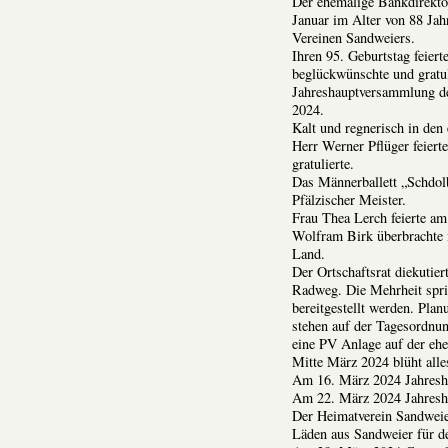
Der ehemalige Bankdirekto
Januar im Alter von 88 Jah
Vereinen Sandweiers.
Ihren 95. Geburtstag feier
beglückwünschte und gratu
Jahreshauptversammlung de
2024.
Kalt und regnerisch in den
Herr Werner Pflüger feiert
gratulierte.
Das Männerballett „Schdo
Pfälzischer Meister.
Frau Thea Lerch feierte am
Wolfram Birk überbrachte 
Land.
Der Ortschaftsrat diekutie
Radweg. Die Mehrheit spric
bereitgestellt werden. Pla
stehen auf der Tagesordnun
eine PV Anlage auf der eh
Mitte März 2024 blüht alle
Am 16. März 2024 Jahresh
Am 22. März 2024 Jahresh
Der Heimatverein Sandweie
Läden aus Sandweier für de