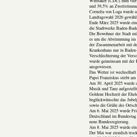
Whittaker (CDU) zum viert
und 39,5% an Zweitstimmen
Cornelia von Loga wurde a
Landtagswahl 2026 gewähl
Ende März 2025 wurde eine
die Stadtwerke Baden-Baden
Die Bewohner der Stadt mü
es um die Abstimmung im St
der Zusammenarbeit mit de
Krankenhaus nur in Baden-B
Verschlechterung der Vers
wurde gemeinsam mit der Kli
ausgewiesen.
Das Wetter ist wechselhaf
Papst Franziskus stirbt am
Am 30. April 2025 wurde 
Musik und Tanz aufgestellt
Goldene Hochzeit der Ehel
beglückwünschte das Jubel
sowie die Grüße des Ortsch
Am 6. Mai 2025 wurde Frie
Deutschland im Bundestag
neue Bundesregierung.
Am 8. Mai 2025 wurde ein
Der Mai war ziemlich troc