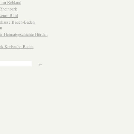
 im Rebland
Rheinpark
seum Bühl
arkasse Baden-Baden
u
ür Heimatgeschichte Hörden
nk-Karlsruhe-Baden