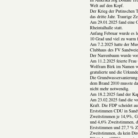
Welt auf den Kopf.
Der Krieg der Putinschen T
das dritte Jahr. Traurige Z
Am 29.01.2025 fand eine Gl
Rheintalhalle statt.
Anfang Februar wurde es le
10 Grad und viel zu warm f
Am 7.2.2025 hatte der Mus
Clubhaus des FV Sandweie
Der Narrenbaum wurde von 
Am 11.2.2025 feierte Frau 
Wolfram Birk im Namen von
gratulierte und die Urkund
Die Grundwassersanierung 
dem Brand 2010 musste das
nicht mehr notwendig.
Am 18.2.2025 fand der Kapp
Am 23.02.2025 fand die vo
Kraft. Die FDP scheidet a
Erststimmen CDU in Sand
Zweitstimmen je 14,9%, G
und 4,6% Zweitstimmen, di
Erststimmen und 27,7 % Z
Zweitstimmen, da kein Dire