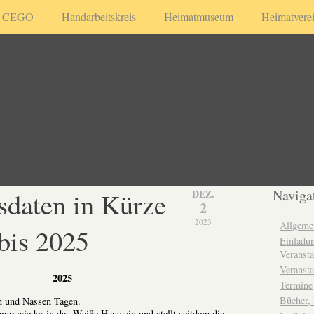
CEGO
Handarbeitskreis
Heimatmuseum
Heimatvere
sdaten in Kürze
Naviga
DEZ.
2
2023
Allgeme
bis 2025
Einladun
Veransta
Veransta
2025
Termine
Bücher,
n und Nassen Tagen.
mp wieder in das Weiße Haus ein und stellt seitdem die