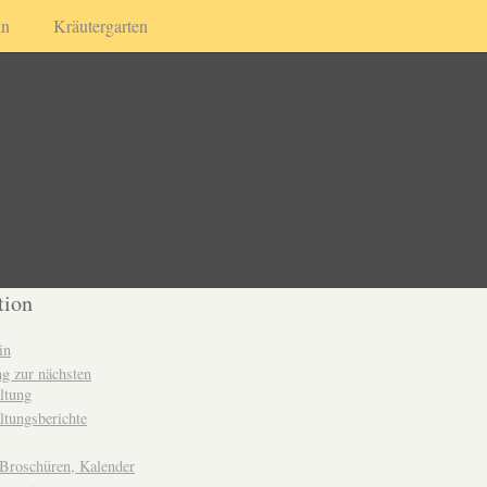
in
Kräutergarten
tion
in
g zur nächsten
ltung
ltungsberichte
 Broschüren, Kalender