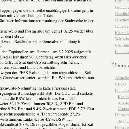
Erzähle
Gedicht
ruppen gegen die die freihe unabhängige Ukraine geht in
Geschic
eiten mit viel unschuldigen Toten.
Geschich
asfaser-Informationsveranstaltung der Stadtwerke in der
Jahresrü
icht Weiß und frostig aber um den 21.02.25 wieder über
Rückblic
ür den Februar.
Wirtsch
ikverein Sandweier seine Generalversammlung im
Über un
r.
In und 
den Topiknollen am „Sternen“ am 8.2.2025 aufgestellt.
Gisela Herr ihren 90. Geburtstag wozu Ortsvorsteher
 Ortschaftsrat und Ortsverwaltung sehr herzlich
Übersi
en von Stadt und Land überreichte.
wegen der PFAS Belastung ist nun abgeschlossen. Seit
 Grundwasser saniert werden. Ein Weiterbetrieb sei nun
Aktuelle
CEGO
en-Café-Nachmittag im kath. Pfarrsaal statt.
Handarbe
rgezogene Bundestagswahl statt. Die CDU wird stärkste
Kontak
us und die BSW kommt nicht in das Parlament.
Ausste
weier 36,1% Zweitstimmen 30,8 %, SPD Erst und
Grupp
rüne 9,7% Erst und 9,4% Zweitstimmen, FDP 3,7% Erst
e rechtspopulistische AFD erschreckende 27,2%
Heimat
weitstimmen, Linke 4,1 zu 4,2%, BSW nur
So fin
ktkandidat 2,8%. Direkt gewählter Abgeordneter ist Kai
Heimatv