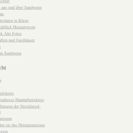
nswert
e aus und über Sandweier
hte
tsdaten in Kürze
ckblick Heimatverein
k Alte Fotos
aften und Gasthäuser
s
um Sandweier
cht
s
itskreis
tadresse Handarbeitskreis
llungen der Strickliesel-
e
museum
den sie das Heimatmuseum
erein