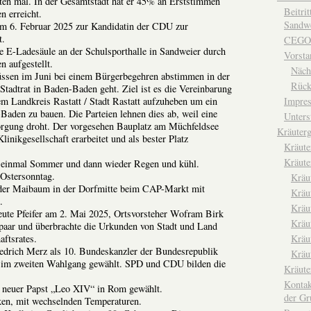
en mal. In der Gesamtstadt hat er 45% an Erststimmen
Beitri
 erreicht.
Sandwe
m 6. Februar 2025 zur Kandidatin der CDU zur
t.
CEGO
 E-Ladesäule an der Schulsporthalle in Sandweier durch
Vorsta
 aufgestellt.
Näch
ssen im Juni bei einem Bürgerbegehren abstimmen in der
Rück
adtrat in Baden-Baden geht. Ziel ist es die Vereinbarung
m Landkreis Rastatt / Stadt Rastatt aufzuheben um ein
Impre
aden zu bauen. Die Parteien lehnen dies ab, weil eine
Unters
orgung droht. Der vorgesehen Bauplatz am Müchfeldsee
Kräuterg
nikgesellschaft erarbeitet und als bester Platz
Kräut
Kräute
t einmal Sommer und dann wieder Regen und kühl.
 Ostersonntag.
Kräu
der Maibaum in der Dorfmitte beim CAP-Markt mit
Kräu
.
Kräu
eute Pfeifer am 2. Mai 2025, Ortsvorsteher Wofram Birk
Kräu
paar und überbrachte die Urkunden von Stadt und Land
aftsrates.
Kräu
drich Merz als 10. Bundeskanzler der Bundesrepublik
Kräu
 im zweiten Wahlgang gewählt. SPD und CDU bilden die
Kräut
Kontak
 neuer Papst „Leo XIV“ in Rom gewählt.
der Gr
ken, mit wechselnden Temperaturen.