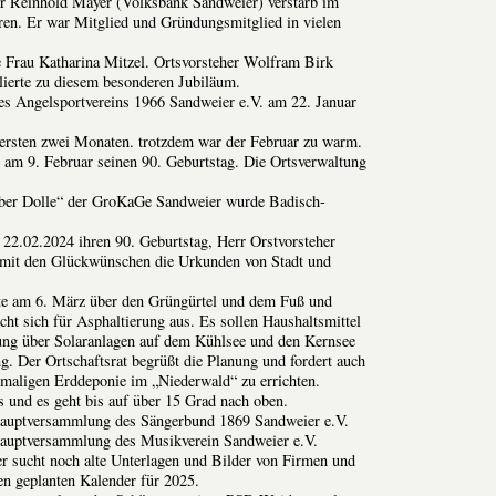
r Reinhold Mayer (Volksbank Sandweier) verstarb im
ren. Er war Mitglied und Gründungsmitglied in vielen
te Frau Katharina Mitzel. Ortsvorsteher Wolfram Birk
lierte zu diesem besonderen Jubiläum.
s Angelsportvereins 1966 Sandweier e.V. am 22. Januar
 ersten zwei Monaten. trotzdem war der Februar zu warm.
e am 9. Februar seinen 90. Geburtstag. Die Ortsverwaltung
lber Dolle“ der GroKaGe Sandweier wurde Badisch-
 22.02.2024 ihren 90. Geburtstag, Herr Orstvorsteher
mit den Glückwünschen die Urkunden von Stadt und
rte am 6. März über den Grüngürtel und dem Fuß und
ht sich für Asphaltierung aus. Es sollen Haushaltsmittel
nung über Solaranlagen auf dem Kühlsee und den Kernsee
g. Der Ortschaftsrat begrüßt die Planung und fordert auch
emaligen Erddeponie im „Niederwald“ zu errichten.
s und es geht bis auf über 15 Grad nach oben.
auptversammlung des Sängerbund 1869 Sandweier e.V.
auptversammlung des Musikverein Sandweier e.V.
r sucht noch alte Unterlagen und Bilder von Firmen und
n geplanten Kalender für 2025.