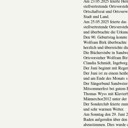
Am 23.05.2025 feierte Herr
stellvertretende Ortsvorst
Ortschaftsrat und Ortsverw
Stadt und Land.
Am 25.05.2025 feierte das 
stellvertretende Ortsverst
und überbrachte die Urkund
Den 90. Geburtstag konnte 
Wolfram Birk überbrachte 
herzlich und überreichte d
Die Bücherstube in Sandwei
Ortsvorsteher Wolfram Bir
Claudia Schmidt, Ingeborg 
Der Juni beginnt mit Rege
Der Juni ist zu einem hei
und am Ende des Monats s
Der Sängerbund Sandweier 
Mitsommerfest bei gutem B
Thomas Wyss mit Klavierb
Männerchor2012 unter der n
Der Sonderclub feierte zum
und sehr warmen Wetter.
Am Sonntag den 29. Juni 2
Baden aufgerufen über den
abzustimmen. Dies wurde d