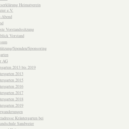
ttserklärung Heimatverein
ier e.V.
-Abend
nd
ste Vorstandssitzung
blick Vorstand
ssum
tützung/Spenden/Sponsoring
arten
er AG
rgarten 2013 bis 2019
tergarten 2013
tergarten 2015
tergarten 2016
tergarten 2017
tergarten 2018
tergarten 2019
erwanderungen
tadresse Kräutergarten bei
undschule Sandweier