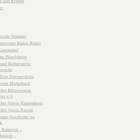
e und Kräuter
er
ische Mundart
musseum Baden-Baden
rtenspiel
hte Hügelsheim
und Kulturverein
erstein
flege Durmersheim
erein Michelbach
cher Bürgerverein
ier e.V.
scher Verein Kuppenheim
cher Verein Rastatt
haler Geschichte im
ck
Bühlertal –
chmiede –