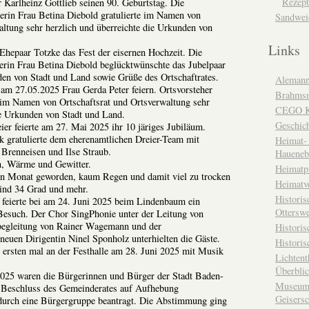
Rezept
 Karlheinz Gottlieb seinen 90. Geburtstag. Die
eherin Frau Betina Diebold gratulierte im Namen von
Sandwei
altung sehr herzlich und überreichte die Urkunden von
Links
Ehepaar Totzke das Fest der eisernen Hochzeit. Die
eherin Frau Betina Diebold beglücktwünschte das Jubelpaar
en von Stadt und Land sowie Grüße des Ortschaftrates.
Alemann
am 27.05.2025 Frau Gerda Peter feiern. Ortsvorsteher
Brahms
im Namen von Ortschaftsrat und Ortsverwaltung sehr
CEGO Ka
ie Urkunden von Stadt und Land.
Geschic
er feierte am 27. Mai 2025 ihr 10 järiges Jubiläum.
k gratulierte dem eherenamtlichen Dreier-Team mit
Heimat- 
Brenneisen und Ilse Straub.
Haueneb
n, Wärme und Gewitter.
Heimatp
ßen Monat geworden, kaum Regen und damit viel zu trocken
Heimatv
ind 34 Grad und mehr.
Historis
feierte bei am 24. Juni 2025 beim Lindenbaum ein
Otterswe
esuch. Der Chor SingPhonie unter der Leitung von
egleitung von Rainer Wagemann und der
Histori
euen Dirigentin Ninel Sponholz unterhielten die Gäste.
Historis
 ersten mal an der Festhalle am 28. Juni 2025 mit Musik
Lichtent
Überbli
025 waren die Bürgerinnen und Bürger der Stadt Baden-
Museum 
 Beschluss des Gemeinderates auf Aufhebung
Geisers
urch eine Bürgergruppe beantragt. Die Abstimmung ging