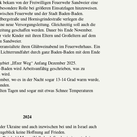
k bekam von der Freiwilligen Feuerwehr Sandweier eine
besondere Rolle bei größeren Einsatzlagen hinzuweisen.
zwischen Feuerwehr und der Stadt Baden-Baden.
dbergstraße und Hornisgrindestraße verlegen die
e neue Versorgungsleitung. Gleichzeitig soll auch die
leitung geschaffen werden. Dauer bis Ende November.
 viele Kinder mit ihren Eltern und Großeltern auf dem
m Sandweier.
veranstaltete ihren Glühweinabend im Feuerwehrhaus. Ein
ie Lichterrundfahrt durch ganz Baden-Baden mit dem Ende
gebiet „Iffzer Weg“ Anfang Dezember 2025.
-Baden wird Arbeitsunfähig geschrieben, was zu
 wird.
ember, wo es in der Nacht sogar 13-14 Grad warm wurde,
unden.
alten Tagen und sogar mit etwas Schnee Temperaturen
2024
 der Ukraine und auch inzwischen bei und in Israel auch
ugeblick keine Hoffnung auf Frieden.