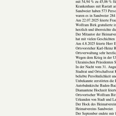
mit 54,94 % zu 45,06 % fü
Krankenhaus mit Rastatt a
Sandweier haben 573 Perso
waren es in Sandweier 284 
Am 22.07.2025 feierte Frau
Wolfram Birk gratulierte 
herzlich und überreichte d
Der Mitautor der Heimatver
hat mit vielen Geschichten
Am 4.8.2025 feierte Herr E
Ortsvorsteher Karl-Heinz R
Ortsverwaltung sehr herzli
Wegen dem Krieg in der Ukr
Ukrainischen Präsidenten S
In der Nacht vom 31. Augu
Stadtrat und Ortschaftsrat
beliebte Persöhnlichkeit u
Unbekannte zerstörten die
Autobahnkirche Baden-Bad
Diamantene Hochzeit feiert
Ortsvortseher Wolfram Bir
Urkunden von Stadt und La
Der Hock des Heimatverein
Heimatvereins Sandweier.
Der September endete mir 