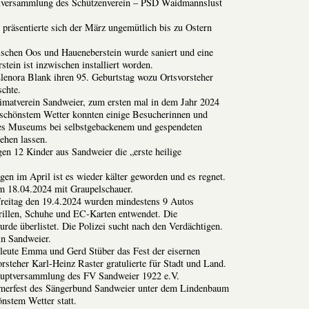
versammlung des Schützenverein – PSD Waidmannslust
präsentierte sich der März ungemütlich bis zu Ostern
ischen Oos und Haueneberstein wurde saniert und eine
tein ist inzwischen installiert worden.
lenora Blank ihren 95. Geburtstag wozu Ortsvorsteher
chte.
imatverein Sandweier, zum ersten mal in dem Jahr 2024
schönstem Wetter konnten einige Besucherinnen und
es Museums bei selbstgebackenem und gespendeten
ehen lassen.
n 12 Kinder aus Sandweier die „erste heilige
en im April ist es wieder kälter geworden und es regnet.
am 18.04.2024 mit Graupelschauer.
Freitag den 19.4.2024 wurden mindestens 9 Autos
illen, Schuhe und EC-Karten entwendet. Die
rde überlistet. Die Polizei sucht nach den Verdächtigen.
in Sandweier.
eleute Emma und Gerd Stüber das Fest der eisernen
orsteher Karl-Heinz Raster gratulierte für Stadt und Land.
auptversammlung des FV Sandweier 1922 e.V.
merfest des Sängerbund Sandweier unter dem Lindenbaum
önstem Wetter statt.