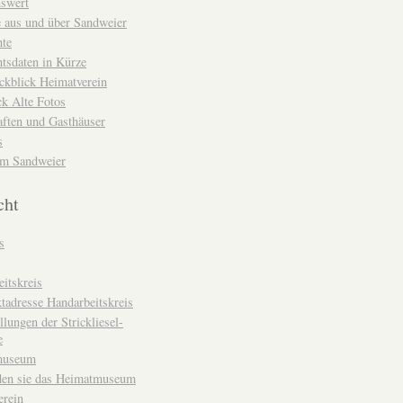
nswert
e aus und über Sandweier
hte
tsdaten in Kürze
ckblick Heimatverein
k Alte Fotos
aften und Gasthäuser
s
um Sandweier
cht
s
itskreis
tadresse Handarbeitskreis
llungen der Strickliesel-
e
museum
den sie das Heimatmuseum
erein