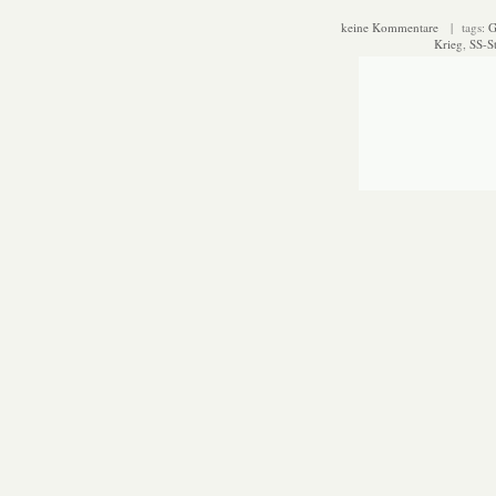
keine Kommentare
| tags:
G
Krieg
,
SS-St