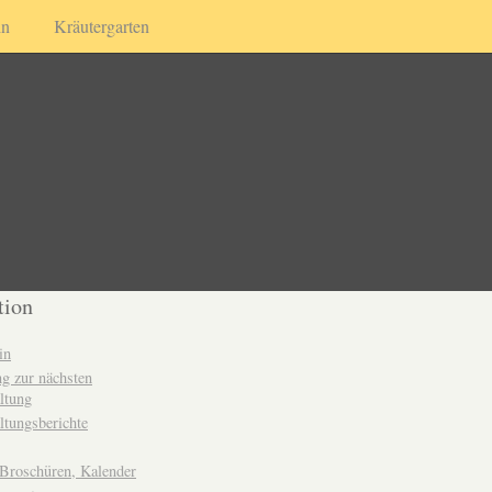
in
Kräutergarten
tion
in
g zur nächsten
ltung
ltungsberichte
 Broschüren, Kalender