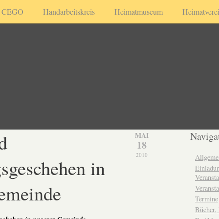
CEGO
Handarbeitskreis
Heimatmuseum
Heimatvere
d
Naviga
MAI
18
2010
Allgeme
sgeschehen in
Einladun
Veransta
Gemeinde
Veransta
Termine
Bücher,