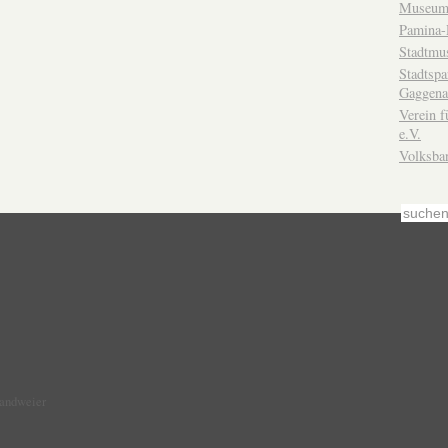
Museum
Pamina-
Stadtmu
Stadtsp
Gaggena
Verein f
e.V.
Volksba
Sandweier