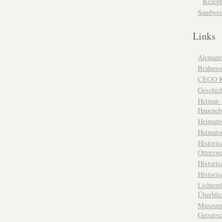
Rezept
Sandwei
Links
Alemann
Brahms
CEGO Ka
Geschic
Heimat- 
Haueneb
Heimatp
Heimatv
Historis
Otterswe
Histori
Historis
Lichtent
Überbli
Museum 
Geisers