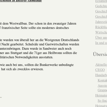
schehen in unserer Gemeinde
Erzähle
Gedicht
Geschic
Geschich
Jahresrü
mit dem Westwallbau. Der schon in den zwanziger Jahren
Rückblic
f französischer Seite sollte ein modernes deutsches
Wirtsch
Über un
te wurden von überall her an die Westgrenze Deutschlands
In und 
 Nacht gearbeitet. Schulsäle und Gastwirtschaften wurden
r unterzubringen. Dazu wurde in Sandweier auch noch
8ner aus Stuttgart und die 71ger aus Heilbronn sollten die
Übersi
itärischen Notwendigkeiten ausstatten.
Aktuelle
wie auch bei uns, sollten die Bunkerwerke unbedingte
s hat sich als zwecklos erwiesen.
CEGO
Handarbe
Kontak
Ausste
Grupp
Heimat
n…
So fin
Heimatv