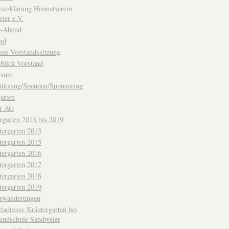
ttserklärung Heimatverein
ier e.V.
-Abend
nd
ste Vorstandssitzung
blick Vorstand
ssum
tützung/Spenden/Sponsoring
arten
er AG
rgarten 2013 bis 2019
tergarten 2013
tergarten 2015
tergarten 2016
tergarten 2017
tergarten 2018
tergarten 2019
erwanderungen
tadresse Kräutergarten bei
undschule Sandweier