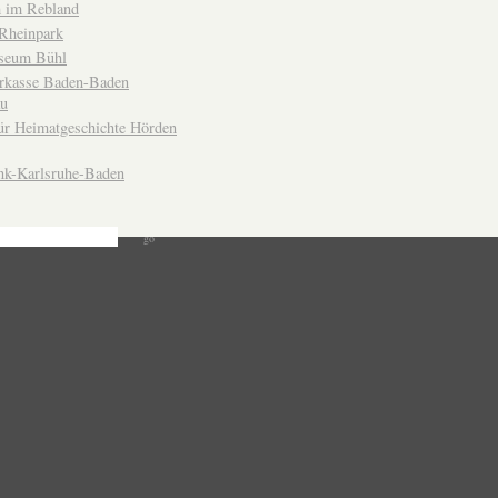
 im Rebland
Rheinpark
seum Bühl
arkasse Baden-Baden
u
ür Heimatgeschichte Hörden
nk-Karlsruhe-Baden