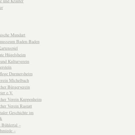
e und Kräuter
er
ische Mundart
musseum Baden-Baden
rtenspiel
hte Hügelsheim
und Kulturverein
erstein
flege Durmersheim
erein Michelbach
cher Bürgerverein
ier e.V.
scher Verein Kuppenheim
cher Verein Rastatt
haler Geschichte im
ck
Bühlertal –
chmiede –