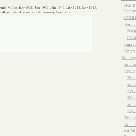
Beitri
uido Müller
,
Jahr 1938
,
Jahr 1939
,
Jahr 1940
,
Jahr 1944
,
Jahr 1945
,
Sandwe
raflager
| abgelegt unter
Erzählenswert
,
Geschichte
CEGO
Vorsta
Näch
Rück
Impre
Unters
Kräuterg
Kräut
Kräute
Kräu
Kräu
Kräu
Kräu
Kräu
Kräu
Kräut
Kontak
der Gr