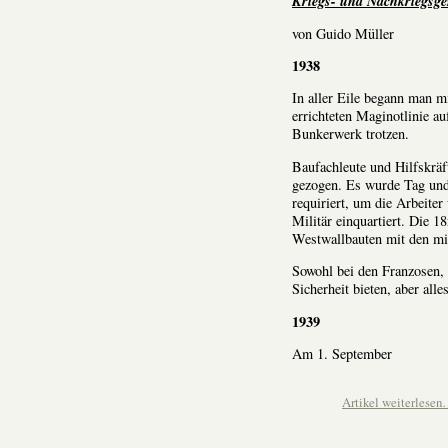
Kriegs- und Nachkriegsge
von Guido Müller
1938
In aller Eile begann man 
errichteten Maginotlinie au
Bunkerwerk trotzen.
Baufachleute und Hilfskräf
gezogen. Es wurde Tag und
requiriert, um die Arbeite
Militär einquartiert. Die 1
Westwallbauten mit den mil
Sowohl bei den Franzosen, 
Sicherheit bieten, aber alle
1939
Am 1. September
Artikel weiterlese