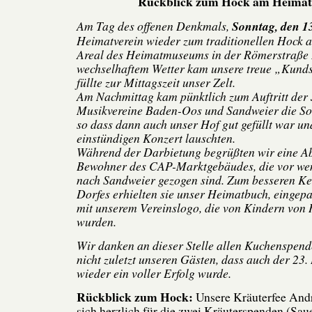
Rückblick zum Hock am Heima
Am Tag des offenen Denkmals,
Sonntag, den 1
Heimatverein wieder zum traditionellen Hoc
Areal des Heimatmuseums in der Römerstraße 
wechselhaftem Wetter kam unsere treue „Kunds
füllte zur Mittagszeit unser Zelt.
Am Nachmittag kam pünktlich zum Auftritt der
Musikvereine Baden-Oos und Sandweier die So
so dass dann auch unser Hof gut gefüllt war un
einstündigen Konzert lauschten.
Während der Darbietung begrüßten wir eine A
Bewohner des CAP-Marktgebäudes, die vor we
nach Sandweier gezogen sind. Zum besseren K
Dorfes erhielten sie unser Heimatbuch, eingepac
mit unserem Vereinslogo, die von Kindern von
wurden.
Wir danken an dieser Stelle allen Kuchenspend
nicht zuletzt unseren Gästen, dass auch der 2
wieder ein voller Erfolg wurde.
Rückblick zum Hock:
Unsere Kräuterfee And
sich herzlich für die zwei Kräuterspenden (Sa