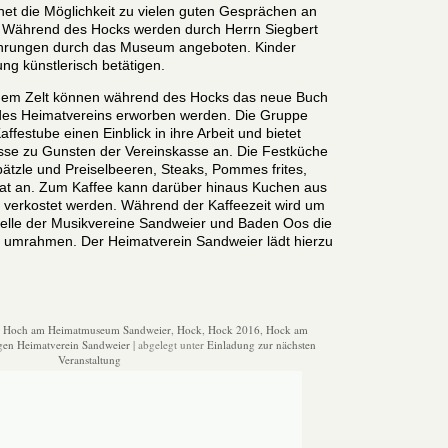
net die Möglichkeit zu vielen guten Gesprächen an
. Während des Hocks werden durch Herrn Siegbert
ührungen durch das Museum angeboten. Kinder
ung künstlerisch betätigen.
dem Zelt können während des Hocks das neue Buch
 des Heimatvereins erworben werden. Die Gruppe
 Kaffestube einen Einblick in ihre Arbeit und bietet
nisse zu Gunsten der Vereinskasse an. Die Festküche
pätzle und Preiselbeeren, Steaks, Pommes frites,
lat an. Zum Kaffee kann darüber hinaus Kuchen aus
verkostet werden. Während der Kaffeezeit wird um
elle der Musikvereine Sandweier und Baden Oos die
ung umrahmen. Der Heimatverein Sandweier lädt hierzu
:
Hoch am Heimatmuseum Sandweier
,
Hock
,
Hock 2016
,
Hock am
gen Heimatverein Sandweier
| abgelegt unter
Einladung zur nächsten
Veranstaltung