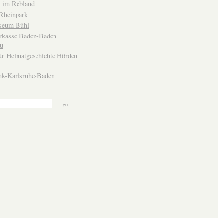
 im Rebland
Rheinpark
seum Bühl
arkasse Baden-Baden
u
ür Heimatgeschichte Hörden
nk-Karlsruhe-Baden