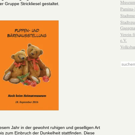
Museum
r Gruppe Strickliesel gestaltet.
Pamina-
Stadtmu
Stadtsp
Gaggena
Verein f
e.V.
Volksba
iesem Jahr in der gewohnt ruhigen und geselligen Art
is zum Einbruch der Dunkelheit stattfinden. Diese