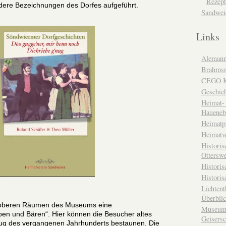
Rezept
dere Bezeichnungen des Dorfes aufgeführt.
Sandwei
Links
Alemann
Brahms
CEGO Ka
Geschic
Heimat- 
Haueneb
Heimatp
Heimatv
Historis
Otterswe
Histori
Historis
Lichtent
Überbli
n oberen Räumen des Museums eine
Museum 
en und Bären“. Hier können die Besucher altes
Geisers
ug des vergangenen Jahrhunderts bestaunen. Die