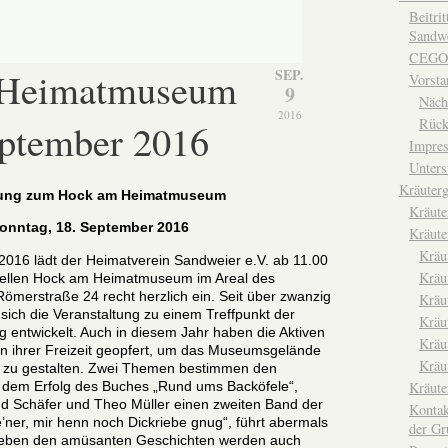
Beitri
Sandwe
CEGO
 Heimatmuseum
SEP.
Vorsta
9
Näch
2016
Rück
eptember 2016
Impre
Unters
Kräuterg
dung zum Hock am Heimatmuseum
Kräut
onntag, 18. September 2016
Kräute
Kräu
016 lädt der Heimatverein Sandweier e.V. ab 11.00
Kräu
onellen Hock am Heimatmuseum im Areal des
merstraße 24 recht herzlich ein. Seit über zwanzig
Kräu
sich die Veranstaltung zu einem Treffpunkt der
Kräu
 entwickelt. Auch in diesem Jahr haben die Aktiven
Kräu
en ihrer Freizeit geopfert, um das Museumsgelände
Kräu
d zu gestalten. Zwei Themen bestimmen den
 dem Erfolg des Buches „Rund ums Backöfele“,
Kräut
d Schäfer und Theo Müller einen zweiten Band der
Kontak
e’ner, mir henn noch Dickriebe gnug“, führt abermals
der Gr
Neben den amüsanten Geschichten werden auch