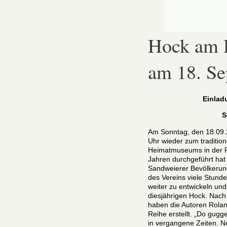
Hock am
am 18. S
Einla
S
Am Sonntag, den 18.09.2
Uhr wieder zum traditi
Heimatmuseums in der Rö
Jahren durchgeführt hat 
Sandweierer Bevölkerung
des Vereins viele Stund
weiter zu entwickeln un
diesjährigen Hock. Nach
haben die Autoren Rolan
Reihe erstellt. „Do gugg
in vergangene Zeiten. 