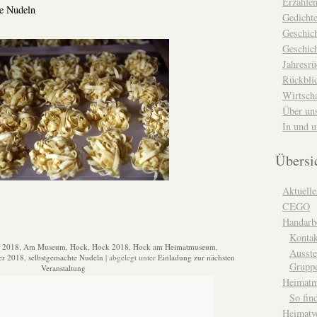
Erzähle
te Nudeln
Gedicht
Geschic
Geschich
Jahresrü
Rückblic
Wirtsch
Über un
In und 
Übersi
Aktuelle
CEGO
Handarbe
Kontak
:
2018
,
Am Museum
,
Hock
,
Hock 2018
,
Hock am Heimatmuseum
,
Ausste
er 2018
,
selbstgemachte Nudeln
| abgelegt unter
Einladung zur nächsten
Grupp
Veranstaltung
Heimat
So fin
Heimatv