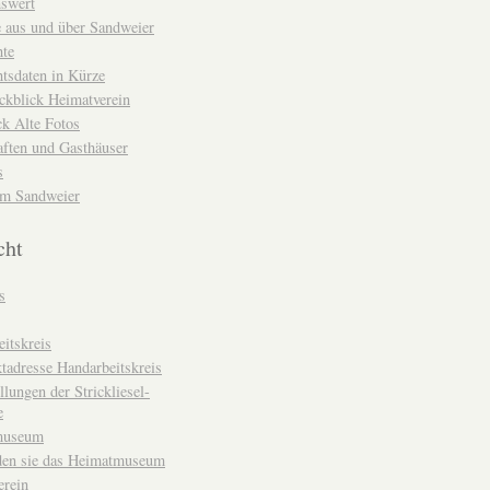
nswert
e aus und über Sandweier
hte
tsdaten in Kürze
ckblick Heimatverein
k Alte Fotos
aften und Gasthäuser
s
um Sandweier
cht
s
itskreis
tadresse Handarbeitskreis
llungen der Strickliesel-
e
museum
den sie das Heimatmuseum
erein