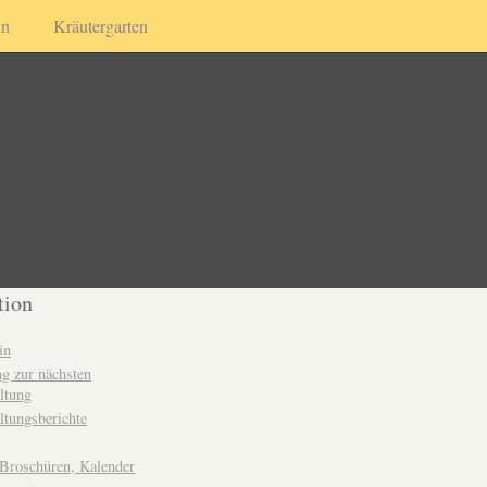
in
Kräutergarten
tion
in
g zur nächsten
ltung
ltungsberichte
 Broschüren, Kalender