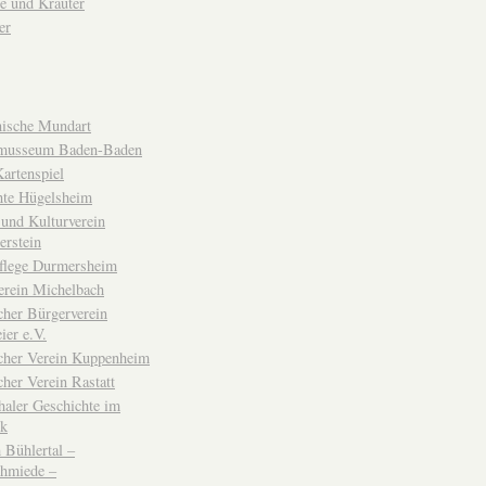
e und Kräuter
er
ische Mundart
musseum Baden-Baden
rtenspiel
hte Hügelsheim
und Kulturverein
erstein
flege Durmersheim
erein Michelbach
cher Bürgerverein
ier e.V.
scher Verein Kuppenheim
cher Verein Rastatt
haler Geschichte im
ck
Bühlertal –
chmiede –