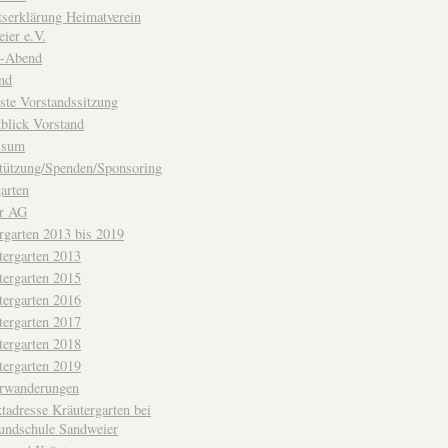
ttserklärung Heimatverein
ier e.V.
-Abend
nd
ste Vorstandssitzung
blick Vorstand
ssum
tützung/Spenden/Sponsoring
arten
er AG
rgarten 2013 bis 2019
tergarten 2013
tergarten 2015
tergarten 2016
tergarten 2017
tergarten 2018
tergarten 2019
erwanderungen
tadresse Kräutergarten bei
undschule Sandweier