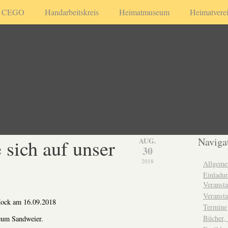
CEGO
Handarbeitskreis
Heimatmuseum
Heimatvere
 sich auf unser
Naviga
AUG.
30
2018
Allgeme
Einladun
Veransta
Veransta
 Hock am 16.09.2018
Termine
Bücher,
um Sandweier.