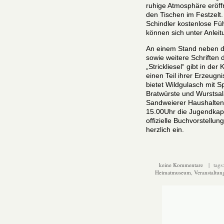
ruhige Atmosphäre eröff
den Tischen im Festzelt
Schindler kostenlose F
können sich unter Anleit
An einem Stand neben 
sowie weitere Schriften
„Strickliesel“ gibt in der
einen Teil ihrer Erzeug
bietet Wildgulasch mit S
Bratwürste und Wurstsa
Sandweierer Haushalten 
15.00Uhr die Jugendkap
offizielle Buchvorstell
herzlich ein.
keine Kommentare
| tags
Heimatmuseum
,
Veranstaltun