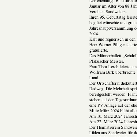
Der ehemalige Bankdirekto
Januar im Alter von 88 Jah
Vereinen Sandweiers.
Ihren 95. Geburtstag feier
beglückwünschte und gratu
Jahreshauptversammlung de
2024.
Kalt und regnerisch in den
Herr Werner Pflüger feiert
gratulierte.
Das Männerballett „Schdo
Pfälzischer Meister.
Frau Thea Lerch feierte am
Wolfram Birk überbrachte 
Land.
Der Ortschaftsrat diekutie
Radweg. Die Mehrheit spric
bereitgestellt werden. Pla
stehen auf der Tagesordnun
eine PV Anlage auf der eh
Mitte März 2024 blüht alle
Am 16. März 2024 Jahresh
Am 22. März 2024 Jahresh
Der Heimatverein Sandweie
Läden aus Sandweier für de