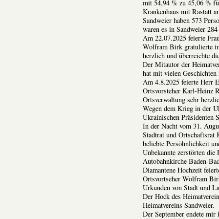
mit 54,94 % zu 45,06 % fü
Krankenhaus mit Rastatt a
Sandweier haben 573 Perso
waren es in Sandweier 284 
Am 22.07.2025 feierte Frau
Wolfram Birk gratulierte 
herzlich und überreichte d
Der Mitautor der Heimatver
hat mit vielen Geschichten
Am 4.8.2025 feierte Herr E
Ortsvorsteher Karl-Heinz R
Ortsverwaltung sehr herzli
Wegen dem Krieg in der Ukr
Ukrainischen Präsidenten S
In der Nacht vom 31. Augu
Stadtrat und Ortschaftsrat
beliebte Persöhnlichkeit u
Unbekannte zerstörten die
Autobahnkirche Baden-Bad
Diamantene Hochzeit feiert
Ortsvortseher Wolfram Bir
Urkunden von Stadt und La
Der Hock des Heimatverein
Heimatvereins Sandweier.
Der September endete mir 