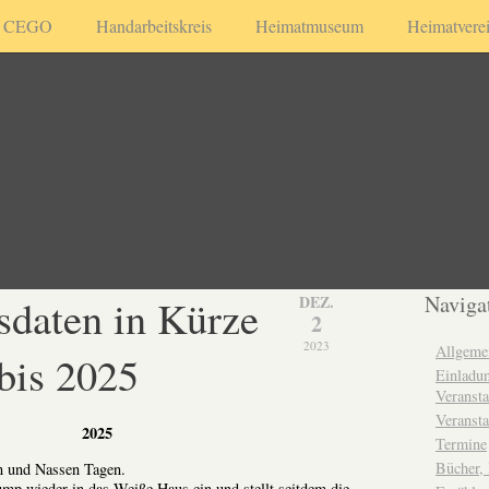
CEGO
Handarbeitskreis
Heimatmuseum
Heimatvere
sdaten in Kürze
Naviga
DEZ.
2
2023
Allgeme
bis 2025
Einladun
Veransta
Veransta
2025
Termine
Bücher,
n und Nassen Tagen.
mp wieder in das Weiße Haus ein und stellt seitdem die