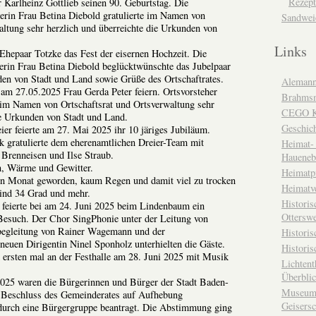
Rezept
 Karlheinz Gottlieb seinen 90. Geburtstag. Die
eherin Frau Betina Diebold gratulierte im Namen von
Sandwei
altung sehr herzlich und überreichte die Urkunden von
Links
Ehepaar Totzke das Fest der eisernen Hochzeit. Die
eherin Frau Betina Diebold beglücktwünschte das Jubelpaar
en von Stadt und Land sowie Grüße des Ortschaftrates.
Alemann
am 27.05.2025 Frau Gerda Peter feiern. Ortsvorsteher
Brahms
im Namen von Ortschaftsrat und Ortsverwaltung sehr
CEGO Ka
ie Urkunden von Stadt und Land.
Geschic
er feierte am 27. Mai 2025 ihr 10 järiges Jubiläum.
k gratulierte dem eherenamtlichen Dreier-Team mit
Heimat- 
Brenneisen und Ilse Straub.
Haueneb
n, Wärme und Gewitter.
Heimatp
ßen Monat geworden, kaum Regen und damit viel zu trocken
Heimatv
ind 34 Grad und mehr.
Historis
feierte bei am 24. Juni 2025 beim Lindenbaum ein
Otterswe
esuch. Der Chor SingPhonie unter der Leitung von
egleitung von Rainer Wagemann und der
Histori
euen Dirigentin Ninel Sponholz unterhielten die Gäste.
Historis
 ersten mal an der Festhalle am 28. Juni 2025 mit Musik
Lichtent
Überbli
025 waren die Bürgerinnen und Bürger der Stadt Baden-
Museum 
 Beschluss des Gemeinderates auf Aufhebung
Geisers
urch eine Bürgergruppe beantragt. Die Abstimmung ging