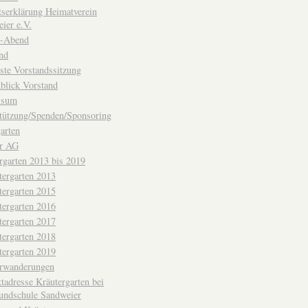
ttserklärung Heimatverein
ier e.V.
-Abend
nd
ste Vorstandssitzung
blick Vorstand
ssum
tützung/Spenden/Sponsoring
arten
er AG
rgarten 2013 bis 2019
tergarten 2013
tergarten 2015
tergarten 2016
tergarten 2017
tergarten 2018
tergarten 2019
erwanderungen
tadresse Kräutergarten bei
undschule Sandweier