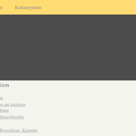
in
Kräutergarten
tion
in
g zur nächsten
ltung
ltungsberichte
 Broschüren, Kalender