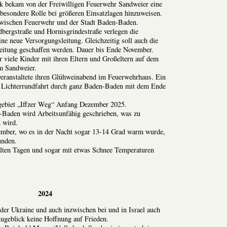
k bekam von der Freiwilligen Feuerwehr Sandweier eine
besondere Rolle bei größeren Einsatzlagen hinzuweisen.
zwischen Feuerwehr und der Stadt Baden-Baden.
dbergstraße und Hornisgrindestraße verlegen die
e neue Versorgungsleitung. Gleichzeitig soll auch die
leitung geschaffen werden. Dauer bis Ende November.
 viele Kinder mit ihren Eltern und Großeltern auf dem
m Sandweier.
veranstaltete ihren Glühweinabend im Feuerwehrhaus. Ein
ie Lichterrundfahrt durch ganz Baden-Baden mit dem Ende
gebiet „Iffzer Weg“ Anfang Dezember 2025.
-Baden wird Arbeitsunfähig geschrieben, was zu
 wird.
ember, wo es in der Nacht sogar 13-14 Grad warm wurde,
unden.
alten Tagen und sogar mit etwas Schnee Temperaturen
2024
 der Ukraine und auch inzwischen bei und in Israel auch
ugeblick keine Hoffnung auf Frieden.