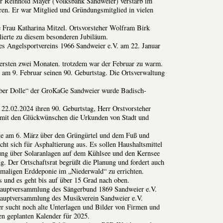
r Reinhold Mayer (Volksbank Sandweier) verstarb im
ren. Er war Mitglied und Gründungsmitglied in vielen
te Frau Katharina Mitzel. Ortsvorsteher Wolfram Birk
lierte zu diesem besonderen Jubiläum.
s Angelsportvereins 1966 Sandweier e.V. am 22. Januar
 ersten zwei Monaten. trotzdem war der Februar zu warm.
e am 9. Februar seinen 90. Geburtstag. Die Ortsverwaltung
lber Dolle“ der GroKaGe Sandweier wurde Badisch-
 22.02.2024 ihren 90. Geburtstag, Herr Orstvorsteher
mit den Glückwünschen die Urkunden von Stadt und
rte am 6. März über den Grüngürtel und dem Fuß und
ht sich für Asphaltierung aus. Es sollen Haushaltsmittel
nung über Solaranlagen auf dem Kühlsee und den Kernsee
g. Der Ortschaftsrat begrüßt die Planung und fordert auch
emaligen Erddeponie im „Niederwald“ zu errichten.
s und es geht bis auf über 15 Grad nach oben.
auptversammlung des Sängerbund 1869 Sandweier e.V.
auptversammlung des Musikverein Sandweier e.V.
r sucht noch alte Unterlagen und Bilder von Firmen und
n geplanten Kalender für 2025.