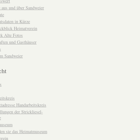
nswert
e aus und über Sandweier
hte
tsdaten in Kürze
ckblick Heimatverein
k Alte Fotos
aften und Gasthäuser
s
um Sandweier
cht
s
itskreis
tadresse Handarbeitskreis
llungen der Strickliesel-
e
museum
den sie das Heimatmuseum
erein