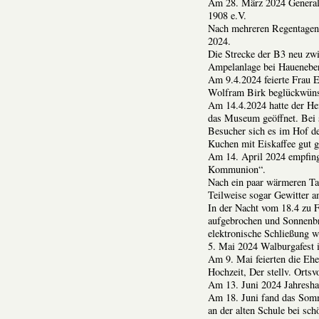
Am 28. März 2024 General
1908 e.V.
Nach mehreren Regentagen 
2024.
Die Strecke der B3 neu zw
Ampelanlage bei Hauenebers
Am 9.4.2024 feierte Frau E
Wolfram Birk beglückwüns
Am 14.4.2024 hatte der He
das Museum geöffnet. Bei 
Besucher sich es im Hof d
Kuchen mit Eiskaffee gut g
Am 14. April 2024 empfinge
Kommunion“.
Nach ein paar wärmeren Tag
Teilweise sogar Gewitter 
In der Nacht vom 18.4 zu 
aufgebrochen und Sonnenbr
elektronische Schließung wu
5. Mai 2024 Walburgafest 
Am 9. Mai feierten die Eh
Hochzeit, Der stellv. Ortsv
Am 13. Juni 2024 Jahresh
Am 18. Juni fand das Som
an der alten Schule bei sch