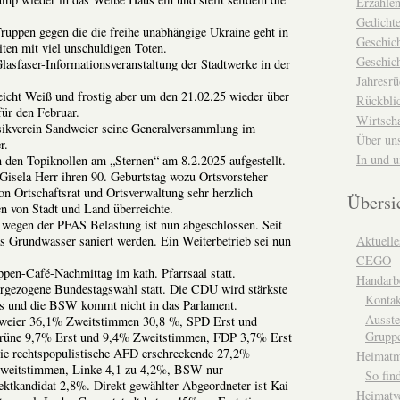
Erzähle
Gedicht
ruppen gegen die die freihe unabhängige Ukraine geht in
Geschic
eiten mit viel unschuldigen Toten.
Geschich
asfaser-Informationsveranstaltung der Stadtwerke in der
Jahresrü
icht Weiß und frostig aber um den 21.02.25 wieder über
Rückblic
ür den Februar.
Wirtsch
ikverein Sandweier seine Generalversammlung im
Über un
r.
In und 
den Topiknollen am „Sternen“ am 8.2.2025 aufgestellt.
Gisela Herr ihren 90. Geburtstag wozu Ortsvorsteher
 Ortschaftsrat und Ortsverwaltung sehr herzlich
Übersi
en von Stadt und Land überreichte.
wegen der PFAS Belastung ist nun abgeschlossen. Seit
 Grundwasser saniert werden. Ein Weiterbetrieb sei nun
Aktuelle
CEGO
en-Café-Nachmittag im kath. Pfarrsaal statt.
Handarbe
rgezogene Bundestagswahl statt. Die CDU wird stärkste
Kontak
us und die BSW kommt nicht in das Parlament.
Ausste
weier 36,1% Zweitstimmen 30,8 %, SPD Erst und
Grupp
rüne 9,7% Erst und 9,4% Zweitstimmen, FDP 3,7% Erst
e rechtspopulistische AFD erschreckende 27,2%
Heimat
weitstimmen, Linke 4,1 zu 4,2%, BSW nur
So fin
ktkandidat 2,8%. Direkt gewählter Abgeordneter ist Kai
Heimatv