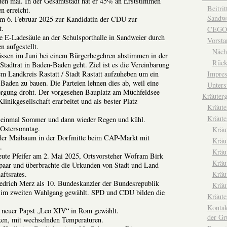
en mal. In der Gesamtstadt hat er 45% an Erststimmen
Beitri
 erreicht.
Sandwe
m 6. Februar 2025 zur Kandidatin der CDU zur
t.
CEGO
 E-Ladesäule an der Schulsporthalle in Sandweier durch
Vorsta
 aufgestellt.
Näch
ssen im Juni bei einem Bürgerbegehren abstimmen in der
Rück
adtrat in Baden-Baden geht. Ziel ist es die Vereinbarung
m Landkreis Rastatt / Stadt Rastatt aufzuheben um ein
Impre
aden zu bauen. Die Parteien lehnen dies ab, weil eine
Unters
orgung droht. Der vorgesehen Bauplatz am Müchfeldsee
Kräuterg
nikgesellschaft erarbeitet und als bester Platz
Kräut
Kräute
t einmal Sommer und dann wieder Regen und kühl.
 Ostersonntag.
Kräu
der Maibaum in der Dorfmitte beim CAP-Markt mit
Kräu
.
Kräu
eute Pfeifer am 2. Mai 2025, Ortsvorsteher Wofram Birk
Kräu
paar und überbrachte die Urkunden von Stadt und Land
aftsrates.
Kräu
drich Merz als 10. Bundeskanzler der Bundesrepublik
Kräu
 im zweiten Wahlgang gewählt. SPD und CDU bilden die
Kräut
Kontak
 neuer Papst „Leo XIV“ in Rom gewählt.
der Gr
ken, mit wechselnden Temperaturen.