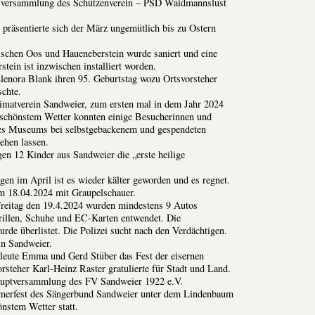
versammlung des Schützenverein – PSD Waidmannslust
präsentierte sich der März ungemütlich bis zu Ostern
ischen Oos und Haueneberstein wurde saniert und eine
tein ist inzwischen installiert worden.
lenora Blank ihren 95. Geburtstag wozu Ortsvorsteher
chte.
imatverein Sandweier, zum ersten mal in dem Jahr 2024
schönstem Wetter konnten einige Besucherinnen und
es Museums bei selbstgebackenem und gespendeten
ehen lassen.
n 12 Kinder aus Sandweier die „erste heilige
en im April ist es wieder kälter geworden und es regnet.
am 18.04.2024 mit Graupelschauer.
Freitag den 19.4.2024 wurden mindestens 9 Autos
illen, Schuhe und EC-Karten entwendet. Die
rde überlistet. Die Polizei sucht nach den Verdächtigen.
in Sandweier.
eleute Emma und Gerd Stüber das Fest der eisernen
orsteher Karl-Heinz Raster gratulierte für Stadt und Land.
auptversammlung des FV Sandweier 1922 e.V.
merfest des Sängerbund Sandweier unter dem Lindenbaum
önstem Wetter statt.