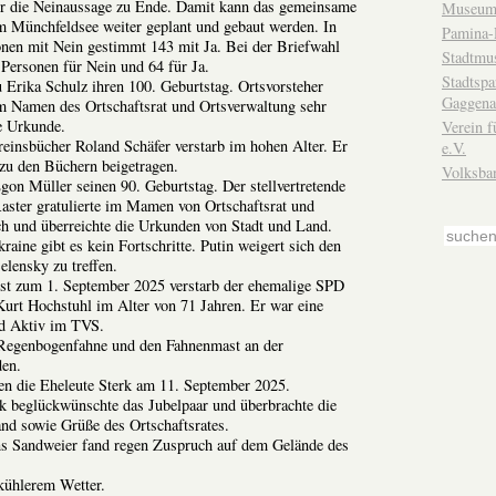
r die Neinaussage zu Ende. Damit kann das gemeinsame
Museum
m Münchfeldsee weiter geplant und gebaut werden. In
Pamina-
nen mit Nein gestimmt 143 mit Ja. Bei der Briefwahl
Stadtmu
Personen für Nein und 64 für Ja.
Stadtsp
 Erika Schulz ihren 100. Geburtstag. Ortsvorsteher
Gaggena
im Namen des Ortschaftsrat und Ortsverwaltung sehr
ie Urkunde.
Verein f
einsbücher Roland Schäfer verstarb im hohen Alter. Er
e.V.
 zu den Büchern beigetragen.
Volksba
gon Müller seinen 90. Geburtstag. Der stellvertretende
aster gratulierte im Mamen von Ortschaftsrat und
ch und überreichte die Urkunden von Stadt und Land.
aine gibt es kein Fortschritte. Putin weigert sich den
elensky zu treffen.
st zum 1. September 2025 verstarb der ehemalige SPD
 Kurt Hochstuhl im Alter von 71 Jahren. Er war eine
nd Aktiv im TVS.
 Regenbogenfahne und den Fahnenmast an der
en.
en die Eheleute Sterk am 11. September 2025.
k beglückwünschte das Jubelpaar und überbrachte die
nd sowie Grüße des Ortschaftsrates.
s Sandweier fand regen Zuspruch auf dem Gelände des
kühlerem Wetter.