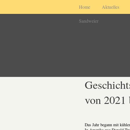
Home
Aktuelles
Sandweier
Geschicht
von 2021 
Das Jahr begann mit kühle
In Amerika zog Donald Tru