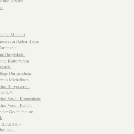
e und Kräuter
er
ische Mundart
musseum Baden-Baden
rtenspiel
hte Hügelsheim
und Kulturverein
erstein
flege Durmersheim
erein Michelbach
cher Bürgerverein
ier e.V.
scher Verein Kuppenheim
cher Verein Rastatt
haler Geschichte im
ck
Bühlertal –
chmiede –