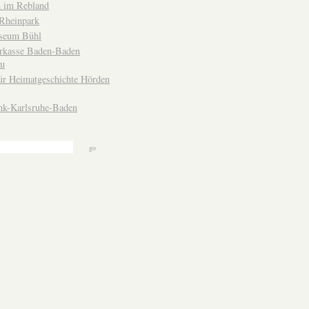
 im Rebland
Rheinpark
seum Bühl
arkasse Baden-Baden
u
ür Heimatgeschichte Hörden
nk-Karlsruhe-Baden