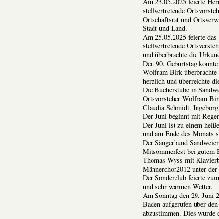
Am 23.05.2025 feierte Herr
stellvertretende Ortsvorst
Ortschaftsrat und Ortsverw
Stadt und Land.
Am 25.05.2025 feierte das 
stellvertretende Ortsverst
und überbrachte die Urkund
Den 90. Geburtstag konnte 
Wolfram Birk überbrachte 
herzlich und überreichte d
Die Bücherstube in Sandwei
Ortsvorsteher Wolfram Bir
Claudia Schmidt, Ingeborg 
Der Juni beginnt mit Rege
Der Juni ist zu einem hei
und am Ende des Monats s
Der Sängerbund Sandweier 
Mitsommerfest bei gutem B
Thomas Wyss mit Klavierb
Männerchor2012 unter der n
Der Sonderclub feierte zum
und sehr warmen Wetter.
Am Sonntag den 29. Juni 2
Baden aufgerufen über den
abzustimmen. Dies wurde d