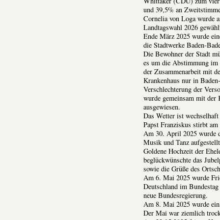
Whittaker (CDU) zum viert
und 39,5% an Zweitstimmen
Cornelia von Loga wurde a
Landtagswahl 2026 gewähl
Ende März 2025 wurde eine
die Stadtwerke Baden-Baden
Die Bewohner der Stadt mü
es um die Abstimmung im St
der Zusammenarbeit mit de
Krankenhaus nur in Baden-B
Verschlechterung der Vers
wurde gemeinsam mit der Kli
ausgewiesen.
Das Wetter ist wechselhaf
Papst Franziskus stirbt am
Am 30. April 2025 wurde 
Musik und Tanz aufgestellt
Goldene Hochzeit der Ehel
beglückwünschte das Jubel
sowie die Grüße des Ortsch
Am 6. Mai 2025 wurde Frie
Deutschland im Bundestag
neue Bundesregierung.
Am 8. Mai 2025 wurde ein
Der Mai war ziemlich troc