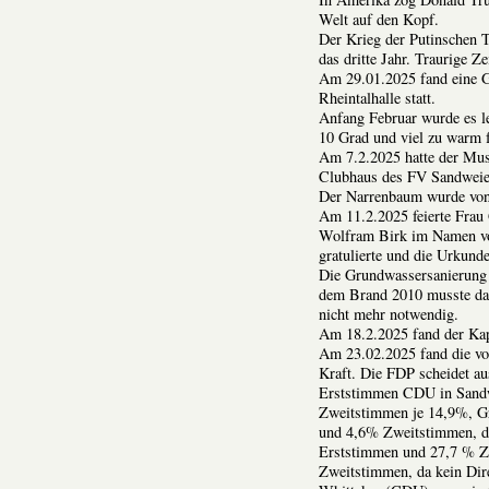
Welt auf den Kopf.
Der Krieg der Putinschen T
das dritte Jahr. Traurige Z
Am 29.01.2025 fand eine Gl
Rheintalhalle statt.
Anfang Februar wurde es le
10 Grad und viel zu warm f
Am 7.2.2025 hatte der Mus
Clubhaus des FV Sandweie
Der Narrenbaum wurde von 
Am 11.2.2025 feierte Frau 
Wolfram Birk im Namen von
gratulierte und die Urkund
Die Grundwassersanierung 
dem Brand 2010 musste das
nicht mehr notwendig.
Am 18.2.2025 fand der Kapp
Am 23.02.2025 fand die vo
Kraft. Die FDP scheidet a
Erststimmen CDU in Sand
Zweitstimmen je 14,9%, G
und 4,6% Zweitstimmen, di
Erststimmen und 27,7 % Z
Zweitstimmen, da kein Dire