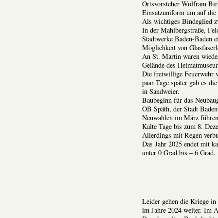
Ortsvorsteher Wolfram Bir
Einsatzuniform um auf die 
Als wichtiges Bindeglied 
In der Mahlbergstraße, Fel
Stadtwerke Baden-Baden ein
Möglichkeit von Glasfaser
An St. Martin waren wieder
Gelände des Heimatmuseu
Die freiwillige Feuerwehr 
paar Tage später gab es d
in Sandweier.
Baubeginn für das Neubau
OB Späth, der Stadt Baden
Neuwahlen im März führen
Kalte Tage bis zum 8. Dez
Allerdings mit Regen verb
Das Jahr 2025 endet mit k
unter 0 Grad bis – 6 Grad.
Leider gehen die Kriege in
im Jahre 2024 weiter. Im A