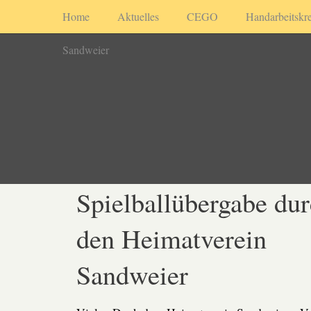
Home
Aktuelles
CEGO
Handarbeitskre
Sandweier
Spielballübergabe du
den Heimatverein
Sandweier