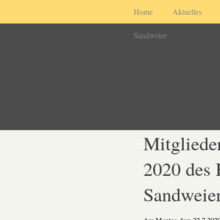
Home
Aktuelles
Sandweier
Mitglied
2020 des 
Sandweie