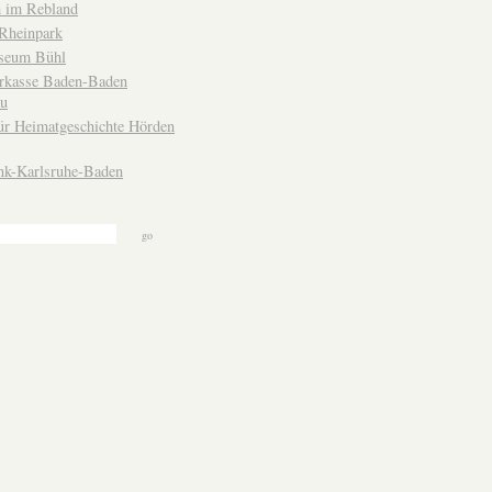
 im Rebland
Rheinpark
seum Bühl
arkasse Baden-Baden
u
ür Heimatgeschichte Hörden
nk-Karlsruhe-Baden