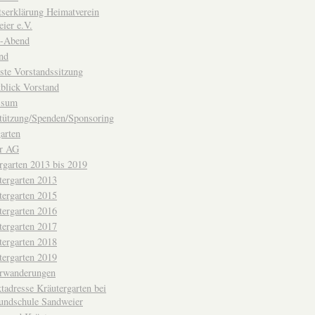
ttserklärung Heimatverein
ier e.V.
-Abend
nd
ste Vorstandssitzung
blick Vorstand
ssum
tützung/Spenden/Sponsoring
arten
er AG
rgarten 2013 bis 2019
tergarten 2013
tergarten 2015
tergarten 2016
tergarten 2017
tergarten 2018
tergarten 2019
erwanderungen
tadresse Kräutergarten bei
undschule Sandweier