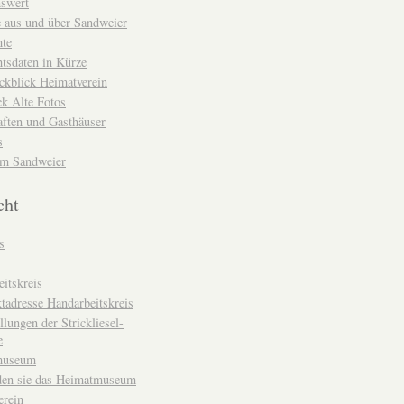
nswert
e aus und über Sandweier
hte
tsdaten in Kürze
ckblick Heimatverein
k Alte Fotos
aften und Gasthäuser
s
um Sandweier
cht
s
itskreis
tadresse Handarbeitskreis
llungen der Strickliesel-
e
museum
den sie das Heimatmuseum
erein