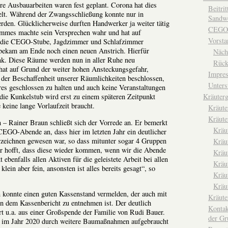
ere Ausbauarbeiten waren fest geplant. Corona hat dies
Beitri
elt. Während der Zwangsschließung konnte nur in
Sandwe
erden. Glücklicherweise durften Handwerker ja weiter tätig
CEGO
mmes machte sein Versprechen wahr und hat auf
Vorsta
 die CEGO-Stube, Jagdzimmer und Schlafzimmer
 bekam am Ende noch einen neuen Anstrich. Hierfür
Näch
nk. Diese Räume werden nun in aller Ruhe neu
Rück
 hat auf Grund der weiter hohen Ansteckungsgefahr,
Impre
der Beschaffenheit unserer Räumlichkeiten beschlossen,
Unters
es geschlossen zu halten und auch keine Veranstaltungen
Kräuterg
 die Kunkelstub wird erst zu einem späteren Zeitpunkt
e keine lange Vorlaufzeit braucht.
Kräut
Kräute
n – Rainer Braun schließt sich der Vorrede an. Er bemerkt
Kräu
EGO-Abende an, dass hier im letzten Jahr ein deutlicher
rzeichnen gewesen war, so dass mitunter sogar 4 Gruppen
Kräu
Er hofft, dass diese wieder kommen, wenn wir die Abende
Kräu
ebenfalls allen Aktiven für die geleistete Arbeit bei allen
Kräu
lein aber fein, ansonsten ist alles bereits gesagt“, so
Kräu
Kräu
 konnte einen guten Kassenstand vermelden, der auch mit
Kräut
n dem Kassenbericht zu entnehmen ist. Der deutlich
Kontak
rt u.a. aus einer Großspende der Familie von Rudi Bauer.
der Gr
 im Jahr 2020 durch weitere Baumaßnahmen aufgebraucht