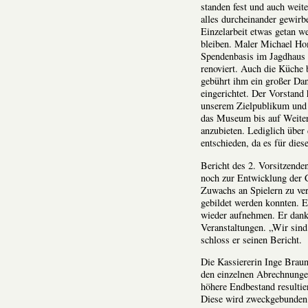
standen fest und auch weit
alles durcheinander gewirb
Einzelarbeit etwas getan w
bleiben. Maler Michael Ho
Spendenbasis im Jagdhaus
renoviert. Auch die Küche
gebührt ihm ein großer Da
eingerichtet. Der Vorstand
unserem Zielpublikum und 
das Museum bis auf Weiter
anzubieten. Lediglich über
entschieden, da es für dies
Bericht des 2. Vorsitzende
noch zur Entwicklung der C
Zuwachs an Spielern zu ve
gebildet werden konnten. 
wieder aufnehmen. Er dankt 
Veranstaltungen. „Wir sind k
schloss er seinen Bericht.
Die Kassiererin Inge Braun
den einzelnen Abrechnunge
höhere Endbestand resultie
Diese wird zweckgebunden