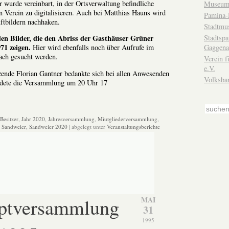
r wurde vereinbart, in der Ortsverwaltung befindliche
Museum
en Verein zu digitalisieren. Auch bei Matthias Hauns wird
Pamina-
tbildern nachhaken.
Stadtmu
Stadtsp
en Bilder, die den Abriss der Gasthäuser Grüner
1 zeigen.
Gaggena
Hier wird ebenfalls noch über Aufrufe im
nach gesucht werden.
Verein f
e.V.
zende Florian Gantner bedankte sich bei allen Anwesenden
Volksba
endete die Versammlung um 20 Uhr 17
Besitzer
,
Jahr 2020
,
Jahresversammlung
,
Miutgliederversammlung
,
,
Sandweier
,
Sandweier 2020
| abgelegt unter
Veranstaltungsberichte
uptversammlung
MAI
31
1995