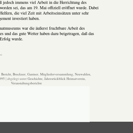
ß jedoch immens viel Arbeit in die Herrichtung des
orden sei, das am 19. Mai offiziell eröffnet wurde. Dabei
Helfern, die viel Zeit mit Arbeitseinsätzen unter sehr
ement investiert haben.
matmuseums war die äußerst fruchtbare Arbeit des
es und das gute Wetter haben dazu beigetragen, daß das
 Erfolg wurde.
n…
:
Bericht
,
Bruckner
,
Gantner
,
Mitgliederversammlung
,
Neuwahlen
,
995
| abgelegt unter
Geschichte
,
Jahresrückblick Heimatverein
,
Veranstaltungsberichte