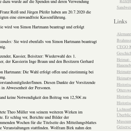
Rezept
e dazu wurde auf die Spenden und deren Verwendung
Sandwei
Franz Reiß und Jürgen Pfeifer haben am 20.7.2020 die
igten eine einwandfreie Kassenführung.
Links
ie wird von Simon Hartmann beantragt und erfolgt
Alemann
Brahms
tandes:
Sie wird ebenfalls von Simon Hartmann beantragt
mig.
CEGO Ka
Geschic
zender, Kassier, Beisitzer: Wiederwahl des 1.
Heimat- 
er, der Kassierin Inge Braun und den Besitzern Gerhard
Haueneb
Heimatp
on Hartmann: Die Wahl erfolgt offen und einstimmig bei
ung.
Heimatv
orstandsmitglieder/Innen. Diesen Dankte der Vorsitzende
Historis
h in Abwesenheit der Personen.
Otterswe
Histori
tand keine Notwendigkeit den Beitrag von 12,50€ zu
Historis
Lichtent
htete Theo Müller von seinem weiteren Wirken im
Überbli
e. Er schlug vor, Berichte und Bilder der
Museum 
mmenden Wochen für die Titelseite des Mitteilungsblattes
Geisers
e Veranstaltungen stattfinden. Wolfram Birk nahm den