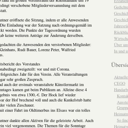
fand im großen Vereinsraum der Rheintalhalle um 19
Erzähle
edingt verschobene Mitgliederversammlung mit dem
Gedicht
tatt.
Geschic
Geschich
ntner eröffnete die Sitzung, indem er alle Anwesenden
 Die Einladung war der Satzung nach ordnungsgemäß im
Jahresrü
ckt worden. Die Punkte der Tagesordnung wurden
Rückblic
gab keine weiteren Anträge zur Änderung derselben.
Wirtsch
gedachten die Anwesenden den verstorbenen Mitglieder:
Über un
einhans, Rudi Bauer, Lorenz Peter, Walfried
In und 
ns.
Übersi
tsbericht des Vorstandes
abedingt zweigeteilt: vor und mit Corona.
folgreiches Jahr für den Verein. Alle Veranstaltungen
Aktuelle
ogar sehr großen Zuspruch.
CEGO
d auch der erstmals veranstaltete Künstlermarkt im
Handarbe
tages kamen gut beim Publikum an. Alleine diese 4
gebnis von etwa 1300,-€. Der Hock lief wieder
Kontak
war der Hof brechend voll und auch die Kunkelstub hatte
Ausste
der vielen Zuschauer.
Grupp
it einer Fahrt im Oldtimerbus ins Elsass war ein tolles
Heimat
So fin
tner dankte allen Aktiven für die geleistete Arbeit. Auch
rein viel vorgenommen. Die Themen für die Sonntage
Heimatv