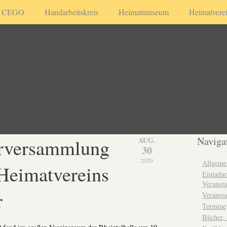
CEGO
Handarbeitskreis
Heimatmuseum
Heimatvere
erversammlung
Naviga
AUG.
30
2020
Allgeme
Heimatvereins
Einladun
Veransta
r
Veransta
Termine
Bücher,