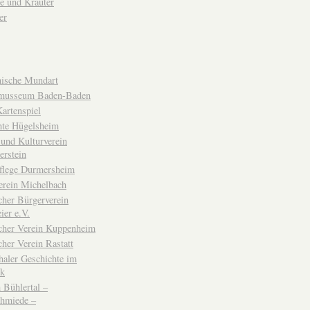
e und Kräuter
er
ische Mundart
musseum Baden-Baden
rtenspiel
hte Hügelsheim
und Kulturverein
erstein
flege Durmersheim
erein Michelbach
cher Bürgerverein
ier e.V.
scher Verein Kuppenheim
cher Verein Rastatt
haler Geschichte im
ck
Bühlertal –
chmiede –