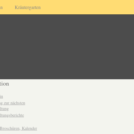
in
Kräutergarten
tion
in
g zur nächsten
ltung
ltungsberichte
 Broschüren, Kalender