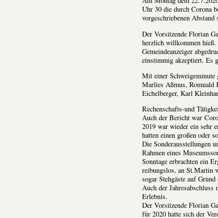
Am Montag dem 22.7.2020 
Uhr 30 die durch Corona b
vorgeschriebenen Abstand s
Der Vorsitzende Florian Ga
herzlich willkommen hieß.
Gemeindeanzeiger abgedru
einstimmig akzeptiert. Es 
Mit einer Schweigeminute 
Marlies Aßmus, Romuald Kl
Eichelberger, Karl Kleinha
Rechenschafts-und Tätigkei
Auch der Bericht war Coron
2019 war wieder ein sehr er
hatten einen großen oder s
Die Sonderausstellungen un
Rahmen eines Museumssonn
Sonntage erbrachten ein Er
reibungslos, an St.Martin 
sogar Stehgäste auf Grund 
Auch der Jahresabschluss m
Erlebnis.
Der Vorsitzende Florian Gan
für 2020 hatte sich der Ve