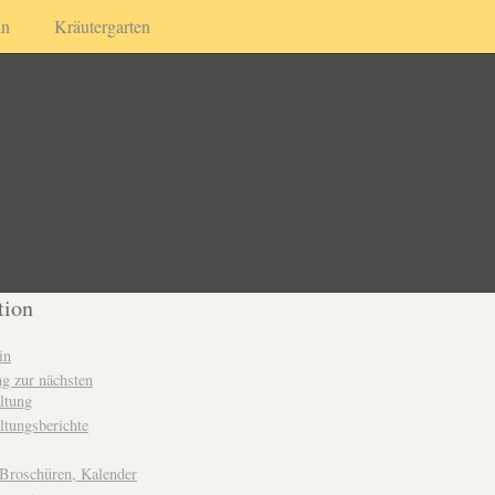
in
Kräutergarten
tion
in
g zur nächsten
ltung
ltungsberichte
 Broschüren, Kalender