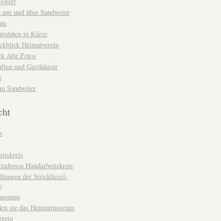
nswert
e aus und über Sandweier
hte
tsdaten in Kürze
ckblick Heimatverein
k Alte Fotos
aften und Gasthäuser
s
um Sandweier
cht
s
itskreis
tadresse Handarbeitskreis
llungen der Strickliesel-
e
museum
den sie das Heimatmuseum
erein