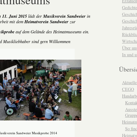
Erzähle
Gedicht
Geschic
 11. Juni 2015
Musikverein Sandweier
lädt der
in
Geschich
Heimatverein Sandweier
beit mit dem
zur
Jahresrü
sikprobe
auf dem Gelände des Heimatmuseums ein.
Rückblic
Wirtsch
d Musikliebhaber sind gern Willkommen
Über un
In und 
Übersi
Aktuelle
CEGO
Handarbe
Kontak
Ausste
Grupp
Heimat
So fin
usikverein Sandweier Musikprobe 2014
Heimatv