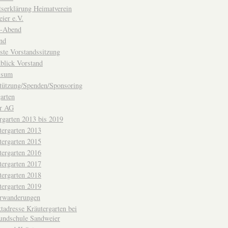
ttserklärung Heimatverein
ier e.V.
-Abend
nd
ste Vorstandssitzung
blick Vorstand
ssum
tützung/Spenden/Sponsoring
arten
er AG
rgarten 2013 bis 2019
tergarten 2013
tergarten 2015
tergarten 2016
tergarten 2017
tergarten 2018
tergarten 2019
erwanderungen
tadresse Kräutergarten bei
undschule Sandweier