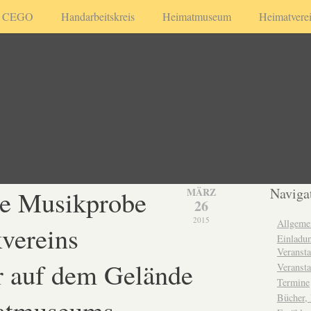
CEGO
Handarbeitskreis
Heimatmuseum
Heimatvere
he Musikprobe
Naviga
MÄRZ
26
2015
Allgeme
vereins
Einladun
Veransta
r auf dem Gelände
Veransta
Termine
Bücher,
atmuseums