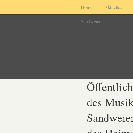
Home
Aktuelles
Sandweier
Öffentlic
des Musik
Sandweie
des Heim