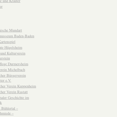
e und Kräuter
er
ische Mundart
musseum Baden-Baden
rtenspiel
hte Hügelsheim
und Kulturverein
erstein
flege Durmersheim
erein Michelbach
cher Bürgerverein
ier e.V.
scher Verein Kuppenheim
cher Verein Rastatt
haler Geschichte im
ck
Bühlertal –
chmiede –