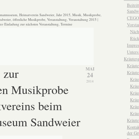
Beitri
Sandwe
imatmuseum
,
Heimatverein Sandweier
,
Jahr 2015
,
Musik
,
Musikprobe
,
CEGO
ndweier
,
öffenliche Musikprobe
,
Veranstaltung
,
Veranstaltung 2015
|
Vorsta
ter
Einladung zur nächsten Veranstaltung
,
Termine
Näch
Rück
Impre
Unters
Kräuterg
Kräut
 zur
MAI
Kräute
24
Kräu
2014
hen Musikprobe
Kräu
Kräu
Kräu
vereins beim
Kräu
Kräu
seum Sandweier
Kräut
Kontak
der Gr