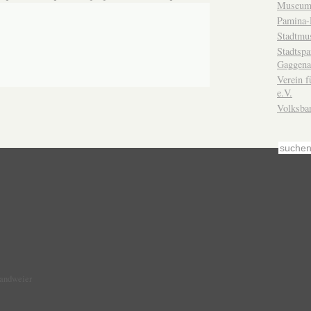
Museum
Pamina-
Stadtmu
Stadtsp
Gaggena
Verein f
e.V.
Volksba
Sandweier