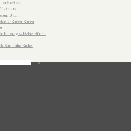
 im Rebland
Rheinpark
seum Bühl
arkasse Baden-Baden
u
ür Heimatgeschichte Hörden
nk-Karlsruhe-Baden