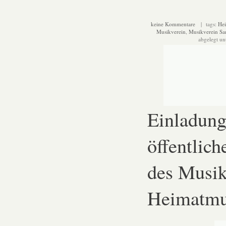
keine Kommentare
| tags:
He
Musikverein
,
Musikverein Sa
abgelegt un
Einladung
öffentlic
des Musik
Heimatmu