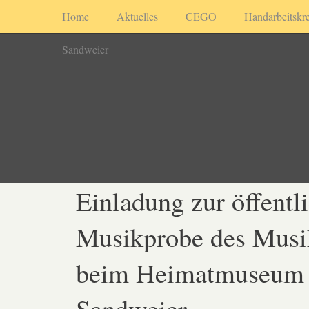
Home
Aktuelles
CEGO
Handarbeitskre
Sandweier
Einladung zur öffentl
Musikprobe des Musi
beim Heimatmuseum
Sandweier