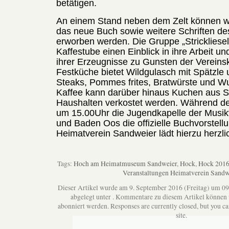
betätigen.
An einem Stand neben dem Zelt können 
das neue Buch sowie weitere Schriften de
erworben werden. Die Gruppe „Strickliesel“
Kaffestube einen Einblick in ihre Arbeit und
ihrer Erzeugnisse zu Gunsten der Vereins
Festküche bietet Wildgulasch mit Spätzle 
Steaks, Pommes frites, Bratwürste und Wu
Kaffee kann darüber hinaus Kuchen aus 
Haushalten verkostet werden. Während der
um 15.00Uhr die Jugendkapelle der Musi
und Baden Oos die offizielle Buchvorstel
Heimatverein Sandweier lädt hierzu herzlic
Tags:
Hoch am Heimatmuseum Sandweier
,
Hock
,
Hock 201
Veranstaltungen Heimatverein Sandw
Dieser Artikel wurde am 9. September 2016 (Freitag) um 09
abgelegt unter . Kommentare zu diesem Artikel können
abonniert werden. Responses are currently closed, but you c
site.