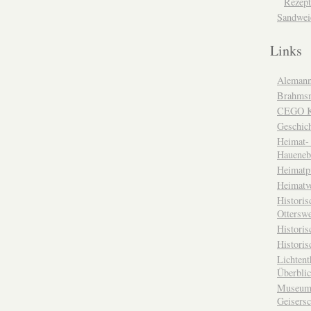
Rezept
Sandwei
Links
Alemann
Brahms
CEGO Ka
Geschic
Heimat- 
Haueneb
Heimatp
Heimatv
Historis
Otterswe
Histori
Historis
Lichtent
Überbli
Museum 
Geisers