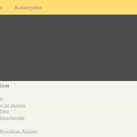
in
Kräutergarten
tion
in
g zur nächsten
ltung
ltungsberichte
 Broschüren, Kalender