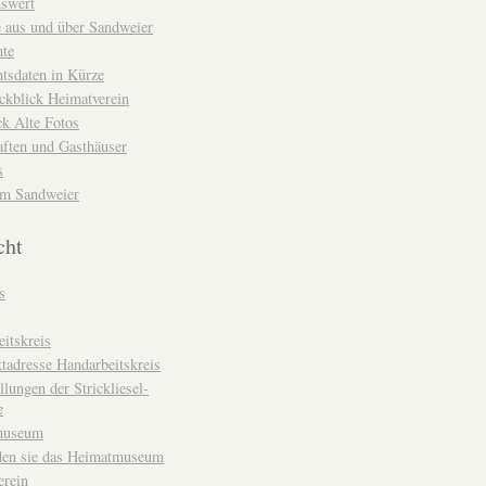
nswert
e aus und über Sandweier
hte
tsdaten in Kürze
ckblick Heimatverein
k Alte Fotos
aften und Gasthäuser
s
um Sandweier
cht
s
itskreis
tadresse Handarbeitskreis
llungen der Strickliesel-
e
museum
den sie das Heimatmuseum
erein