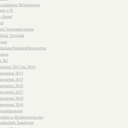
ttserklärung Heimatverein
ier e.V.
-Abend
nd
ste Vorstandssitzung
blick Vorstand
ssum
tützung/Spenden/Sponsoring
arten
er AG
rgarten 2013 bis 2019
tergarten 2013
tergarten 2015
tergarten 2016
tergarten 2017
tergarten 2018
tergarten 2019
erwanderungen
tadresse Kräutergarten bei
undschule Sandweier