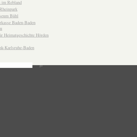
 im Rebland
Rheinpark
seum Bühl
arkasse Baden-Baden
u
ür Heimatgeschichte Hörden
nk-Karlsruhe-Baden