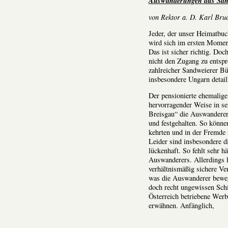
Auswanderungen aus Sand
von Rektor a. D. Karl Bru
Jeder, der unser Heimatbuch
wird sich im ersten Moment
Das ist sicher richtig. Do
nicht den Zugang zu entsp
zahlreicher Sandweierer B
insbesondere Ungarn detaill
Der pensionierte ehemalig
hervorragender Weise in 
Breisgau“ die Auswanderer 
und festgehalten. So könne
kehrten und in der Fremde 
Leider sind insbesondere 
lückenhaft. So fehlt sehr h
Auswanderers. Allerdings lä
verhältnismäßig sichere V
was die Auswanderer bewegt
doch recht ungewissen Schi
Österreich betriebene Werb
erwähnen. Anfänglich,