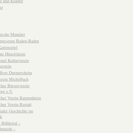
e und Kräuter
er
ische Mundart
musseum Baden-Baden
rtenspiel
hte Hügelsheim
und Kulturverein
erstein
flege Durmersheim
erein Michelbach
cher Bürgerverein
ier e.V.
scher Verein Kuppenheim
cher Verein Rastatt
haler Geschichte im
ck
Bühlertal –
chmiede –