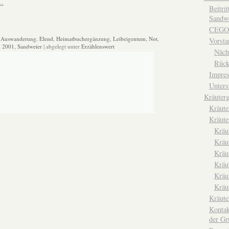
n…
Beitri
Sandwe
CEGO
:
Auswanderung
,
Elend
,
Heimatbuchergänzung
,
Leibeigentum
,
Not
,
Vorsta
k 2001
,
Sandweier
| abgelegt unter
Erzählenswert
Näch
Rück
Impre
Unters
Kräuterg
Kräut
Kräute
Kräu
Kräu
Kräu
Kräu
Kräu
Kräu
Kräut
Kontak
der Gr