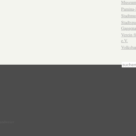
Museum
Pamina-
Stadtmu
Stadtsp
Gaggena
Verein f
e.V.
Volksba
Sandweier