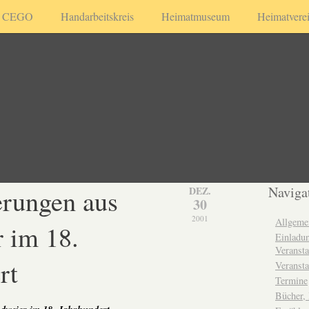
CEGO
Handarbeitskreis
Heimatmuseum
Heimatvere
rungen aus
Naviga
DEZ.
30
2001
Allgeme
 im 18.
Einladun
Veransta
rt
Veransta
Termine
Bücher,