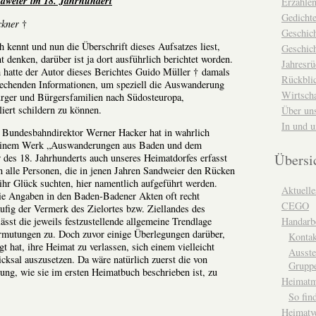
weier im 18. Jahrhundert
Erzähle
Gedicht
ckner
†
Geschic
 kennt und nun die Überschrift dieses Aufsatzes liest,
Geschich
 denken, darüber ist ja dort ausführlich berichtet worden.
Jahresrü
ch hatte der Autor dieses Berichtes Guido Müller † damals
Rückblic
rechenden Informationen, um speziell die Auswanderung
Wirtsch
ürger und Bürgersfamilien nach Südosteuropa,
iert schildern zu können.
Über un
In und 
e Bundesbahndirektor Werner Hacker hat in wahrlich
seinem Werk „Auswanderungen aus Baden und dem
Übersi
des 18. Jahrhunderts auch unseres Heimatdorfes erfasst
n alle Personen, die in jenen Jahren Sandweier den Rücken
ihr Glück suchten, hier namentlich aufgeführt werden.
Aktuelle
die Angaben in den Baden-Badener Akten oft recht
CEGO
äufig der Vermerk des Zielortes bzw. Ziellandes des
Handarbe
sst die jeweils festzustellende allgemeine Trendlage
ermutungen zu. Doch zuvor einige Überlegungen darüber,
Kontak
 hat, ihre Heimat zu verlassen, sich einem vielleicht
Ausste
cksal auszusetzen. Da wäre natürlich zuerst die von
Grupp
ung, wie sie im ersten Heimatbuch beschrieben ist, zu
Heimat
So fin
Heimatv