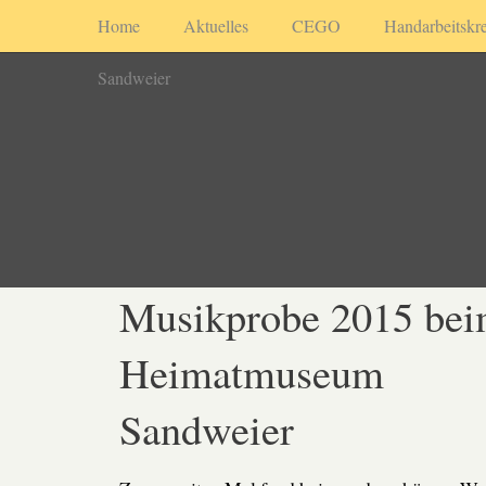
Home
Aktuelles
CEGO
Handarbeitskre
Sandweier
Musikprobe 2015 be
Heimatmuseum
Sandweier