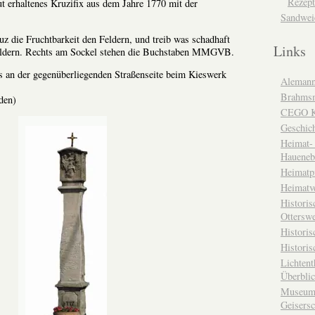
Rezept
t erhaltenes Kruzifix aus dem Jahre 1770 mit der
Sandwei
uz die Fruchtbarkeit den Feldern, und treib was schadhaft
Links
äldern. Rechts am Sockel stehen die Buchstaben MMGVB.
s an der gegenüberliegenden Straßenseite beim Kieswerk
Alemann
Brahms
den)
CEGO Ka
Geschic
Heimat- 
Haueneb
Heimatp
Heimatv
Historis
Otterswe
Histori
Historis
Lichtent
Überbli
Museum 
Geisers