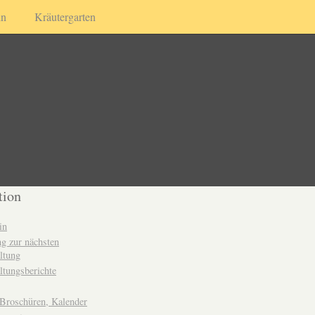
in
Kräutergarten
tion
in
g zur nächsten
ltung
ltungsberichte
 Broschüren, Kalender