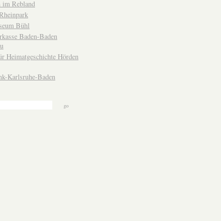
 im Rebland
Rheinpark
seum Bühl
arkasse Baden-Baden
u
ür Heimatgeschichte Hörden
nk-Karlsruhe-Baden