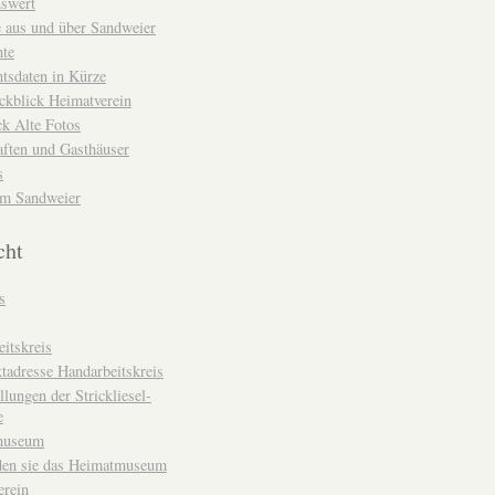
nswert
e aus und über Sandweier
hte
tsdaten in Kürze
ckblick Heimatverein
k Alte Fotos
aften und Gasthäuser
s
um Sandweier
cht
s
itskreis
tadresse Handarbeitskreis
llungen der Strickliesel-
e
museum
den sie das Heimatmuseum
erein