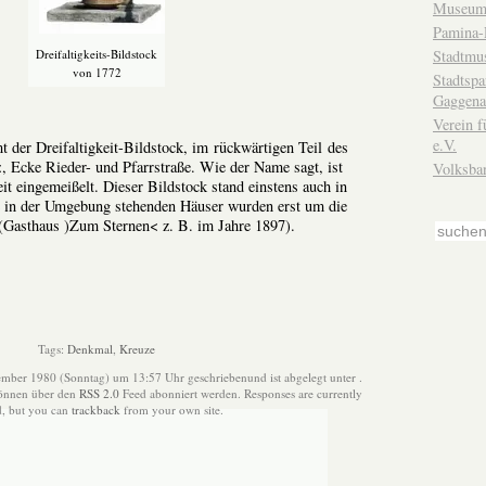
Museum
Pamina-
Stadtmu
Dreifaltigkeits-Bildstock
von 1772
Stadtsp
Gaggena
Verein f
e.V.
der Dreifaltigkeit-Bildstock, im rückwärtigen Teil des
 Ecke Rieder- und Pfarrstraße. Wie der Name sagt, ist
Volksba
keit eingemeißelt. Dieser Bildstock stand einstens auch in
te in der Umgebung stehenden Häuser wurden erst um die
 (Gasthaus )Zum Sternen< z. B. im Jahre 1897).
Tags:
Denkmal
,
Kreuze
ember 1980 (Sonntag) um 13:57 Uhr geschriebenund ist abgelegt unter .
können über den
RSS 2.0
Feed abonniert werden. Responses are currently
d, but you can
trackback
from your own site.