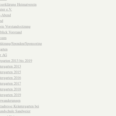
ttserklärung Heimatverein
ier e.V.
-Abend
nd
ste Vorstandssitzung
blick Vorstand
ssum
tützung/Spenden/Sponsoring
arten
er AG
rgarten 2013 bis 2019
tergarten 2013
tergarten 2015
tergarten 2016
tergarten 2017
tergarten 2018
tergarten 2019
erwanderungen
tadresse Kräutergarten bei
undschule Sandweier