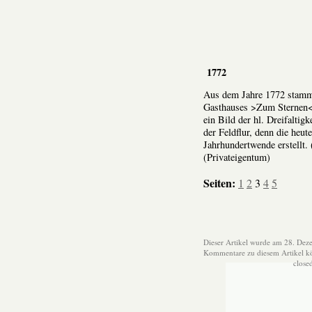
1772
Aus dem Jahre 1772 stammt 
Gasthauses >Zum Sternen<,
ein Bild der hl. Dreifaltig
der Feldflur, denn die heu
Jahrhundertwende erstellt.
(Privateigentum)
Seiten:
1
2
3
4
5
Dieser Artikel wurde am 28. Dez
Kommentare zu diesem Artikel 
close