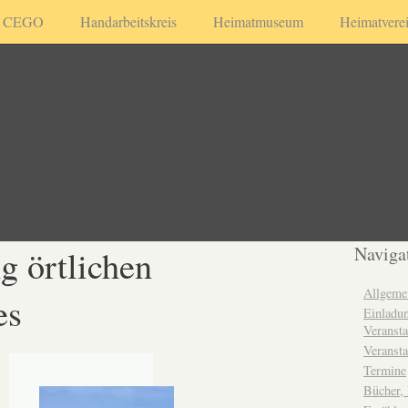
CEGO
Handarbeitskreis
Heimatmuseum
Heimatvere
 örtlichen
Naviga
Allgeme
es
Einladun
Veransta
Veransta
Termine
Bücher,