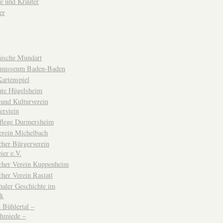
e und Kräuter
er
ische Mundart
musseum Baden-Baden
rtenspiel
hte Hügelsheim
und Kulturverein
erstein
flege Durmersheim
erein Michelbach
cher Bürgerverein
ier e.V.
scher Verein Kuppenheim
cher Verein Rastatt
haler Geschichte im
ck
Bühlertal –
chmiede –