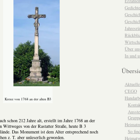
Erzähle
Gedicht
Geschic
Geschich
Jahresrü
Rückblic
Wirtsch
Über un
In und 
Übersi
Aktuelle
CEGO
Handarbe
Kreuz von 1768 an der alten B3
Kontak
Ausste
Grupp
uch schon 212 Jahre alt, erstellt im Jahre 1768 an der
Heimat
 Wittweges von der Rastatter Straße, heute B 3
So fin
gelände. Das Monument ist dem Alter entsprechend noch
ichen z. T. aber unleserlich geworden.
Heimatv