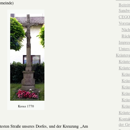
emeinde)
Beitri
Sandwe
CEGO
Vorsta
Näch
Rück
Impre
Unters
Kräuterg
Kräut
Kräute
Kräu
Kräu
Kräu
Kräu
Kräu
Kräu
Kreuz 1770
Kräut
Kontak
der Gr
ltesten Straße unseres Dorfes, und der Kreuzung „Am