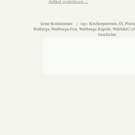
Artikel weiterlesen…
keine Kommentare
| tags:
Kirchenpatronin
,
Öl
,
Pfarre
Walburga
,
Wallburga-Fest
,
Wallburga-Kapelle
,
Wallfahrt
| a
Geschichte