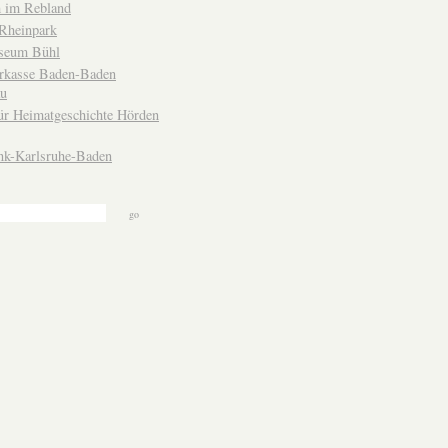
 im Rebland
Rheinpark
seum Bühl
arkasse Baden-Baden
u
ür Heimatgeschichte Hörden
nk-Karlsruhe-Baden