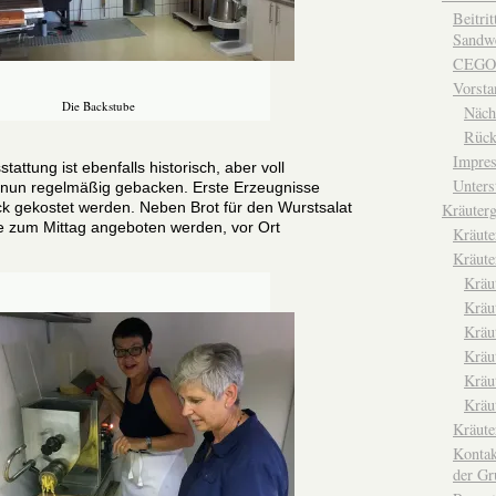
Beitri
Sandwe
CEGO
Vorsta
Die Backstube
Näch
Rück
Impre
tattung ist ebenfalls historisch, aber voll
Unters
rd nun regelmäßig gebacken. Erste Erzeugnisse
k gekostet werden. Neben Brot für den Wurstsalat
Kräuterg
ie zum Mittag angeboten werden, vor Ort
Kräut
Kräute
Kräu
Kräu
Kräu
Kräu
Kräu
Kräu
Kräut
Kontak
der Gr