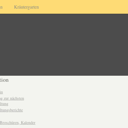
in
Kräutergarten
tion
in
g zur nächsten
ltung
ltungsberichte
 Broschüren, Kalender