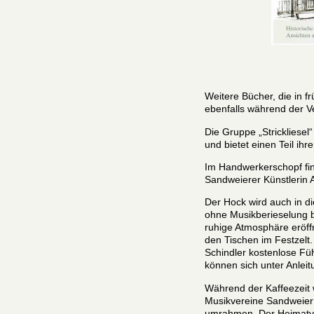
Weitere Bücher, die in 
ebenfalls während der Ve
Die Gruppe „Strickliesel“
und bietet einen Teil ih
Im Handwerkerschopf fin
Sandweierer Künstlerin A
Der Hock wird auch in d
ohne Musikberieselung b
ruhige Atmosphäre eröff
den Tischen im Festzelt
Schindler kostenlose F
können sich unter Anleit
Während der Kaffeezeit 
Musikvereine Sandweier 
umrahmen. Der Heimatver