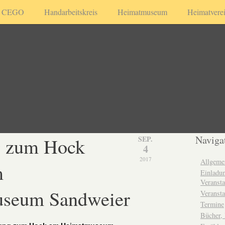
CEGO
Handarbeitskreis
Heimatmuseum
Heimatvere
g zum Hock
Naviga
SEP.
4
2017
Allgeme
m
Einladun
Veransta
seum Sandweier
Veransta
Termine
Bücher,