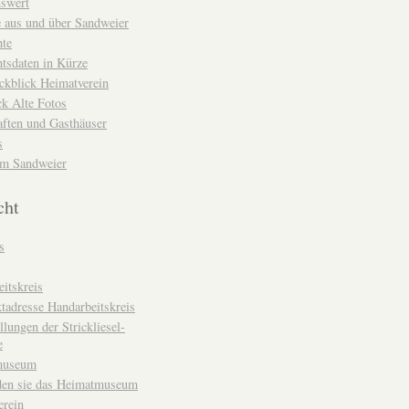
nswert
e aus und über Sandweier
hte
tsdaten in Kürze
ckblick Heimatverein
k Alte Fotos
aften und Gasthäuser
s
um Sandweier
cht
s
itskreis
tadresse Handarbeitskreis
llungen der Strickliesel-
e
museum
den sie das Heimatmuseum
erein