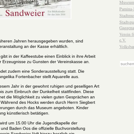
Museum
Pamina-
Stadtmu
Stadtsp
Gaggena
Verein f
e.V.
früheren Jahren herausgegeben wurden, sind
Volksba
ranstaltung an der Kasse erhältlich.
 gibt in der Kaffeestube einen Einblick in ihre Arbeit
rer Erzeugnisse zu Gunsten der Vereinskasse an.
det zudem eine Sonderausstellung statt. Die
ngelika Fortenbacher stellt Aquarelle aus.
iesem Jahr in der gewohnt ruhigen und geselligen Art
is zum Einbruch der Dunkelheit stattfinden. Diese
net die Möglichkeit zu vielen guten Gesprächen an
. Während des Hocks werden durch Herrn Siegbert
ührungen durch das Museum angeboten. Kinder
ung künstlerisch betätigen.
wird um 15.00 Uhr die Jugendkapelle der
und Baden Oos die offizielle Buchvorstellung
ein Sandweier lädt hierzu herzlich ein.