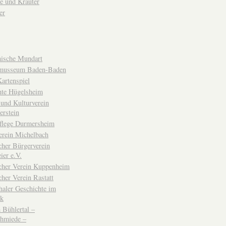
e und Kräuter
er
ische Mundart
musseum Baden-Baden
rtenspiel
hte Hügelsheim
und Kulturverein
erstein
flege Durmersheim
erein Michelbach
cher Bürgerverein
ier e.V.
scher Verein Kuppenheim
cher Verein Rastatt
haler Geschichte im
ck
Bühlertal –
chmiede –