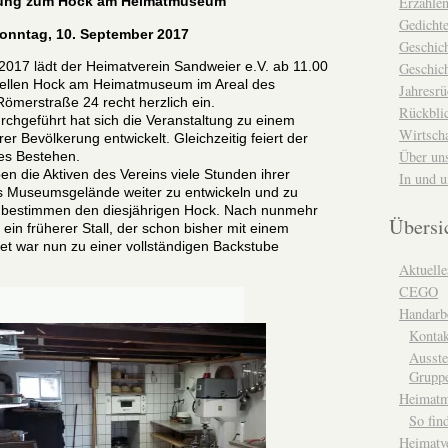
Erzähle
dung zum Hock am Heimatmuseum
Gedicht
onntag, 10. September 2017
Geschic
017 lädt der Heimatverein Sandweier e.V. ab 11.00
Geschich
onellen Hock am Heimatmuseum im Areal des
Jahresrü
merstraße 24 recht herzlich ein.
Rückblic
hgeführt hat sich die Veranstaltung zu einem
Wirtsch
er Bevölkerung entwickelt. Gleichzeitig feiert der
Über un
ges Bestehen.
n die Aktiven des Vereins viele Stunden ihrer
In und 
as Museumsgelände weiter zu entwickeln und zu
 bestimmen den diesjährigen Hock. Nach nunmehr
Übersi
t ein früherer Stall, der schon bisher mit einem
et war nun zu einer vollständigen Backstube
Aktuelle
CEGO
Handarbe
Kontak
Ausste
Grupp
Heimat
So fin
Heimatv