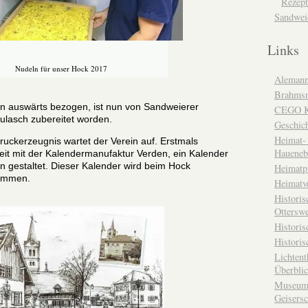
Rezept
Sandwei
Links
Nudeln für unser Hock 2017
Alemann
Brahms
on auswärts bezogen, ist nun von Sandweierer
CEGO Ka
Gulasch zubereitet worden.
Geschic
Heimat- 
uckerzeugnis wartet der Verein auf. Erstmals
Haueneb
t mit der Kalendermanufaktur Verden, ein Kalender
en gestaltet. Dieser Kalender wird beim Hock
Heimatp
kommen.
Heimatv
Historis
Otterswe
Histori
Historis
Lichtent
Überbli
Museum 
Geisers