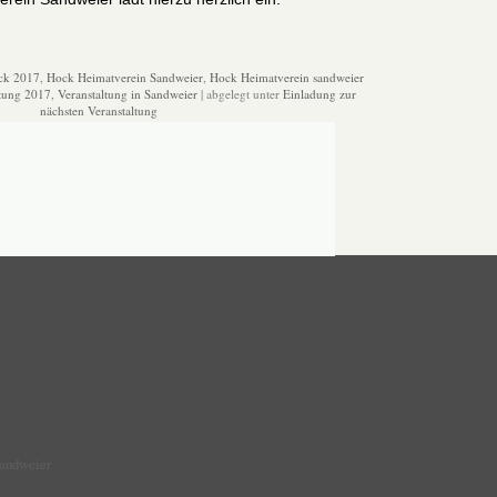
ck 2017
,
Hock Heimatverein Sandweier
,
Hock Heimatverein sandweier
ltung 2017
,
Veranstaltung in Sandweier
| abgelegt unter
Einladung zur
nächsten Veranstaltung
Sandweier