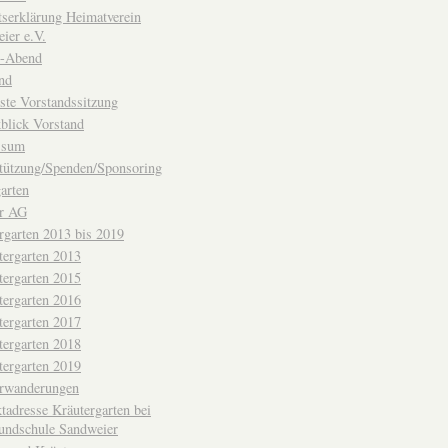
ttserklärung Heimatverein
ier e.V.
-Abend
nd
ste Vorstandssitzung
blick Vorstand
ssum
tützung/Spenden/Sponsoring
arten
er AG
rgarten 2013 bis 2019
tergarten 2013
tergarten 2015
tergarten 2016
tergarten 2017
tergarten 2018
tergarten 2019
erwanderungen
tadresse Kräutergarten bei
undschule Sandweier