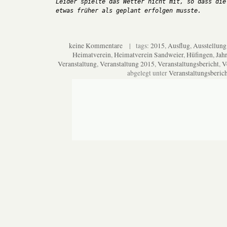
Leider spielte das Wetter nicht mit, so dass die 
keine Kommentare
| tags:
2015
,
Ausflug
,
Ausstellung
Heimatverein
,
Heimatverein Sandweier
,
Hüfingen
,
Jah
Veranstaltung
,
Veranstaltung 2015
,
Veranstaltungsbericht
,
V
abgelegt unter
Veranstaltungsberich