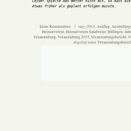
Leider spielte das Wetter nicht mit, so dass die 
keine Kommentare
| tags:
2015
,
Ausflug
,
Ausstellung
Heimatverein
,
Heimatverein Sandweier
,
Hüfingen
,
Jah
Veranstaltung
,
Veranstaltung 2015
,
Veranstaltungsbericht
,
V
abgelegt unter
Veranstaltungsberich