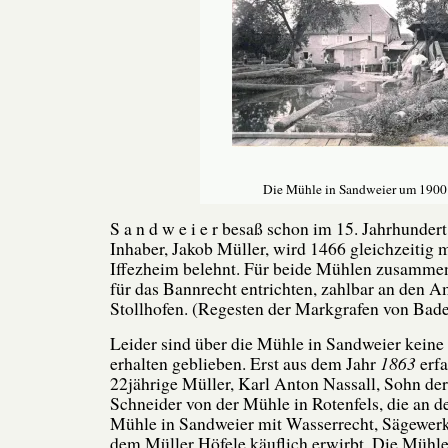
Die Mühle in Sandweier um 1900
S a n d w e i e r besaß schon im 15. Jahrhunder
Inhaber, Jakob Müller, wird 1466 gleichzeitig 
Iffezheim belehnt. Für beide Mühlen zusamme
für das Bannrecht entrichten, zahlbar an den 
Stollhofen. (Regesten der Markgrafen von Bad
Leider sind über die Mühle in Sandweier keine
erhalten geblieben. Erst aus dem Jahr
1863
erf
22jährige Müller, Karl Anton Nassall, Sohn der
Schneider von der Mühle in Rotenfels, die an
Mühle in Sandweier mit Wasserrecht, Sägewerk
dem Müller Höfele käuflich erwirbt. Die Mühle