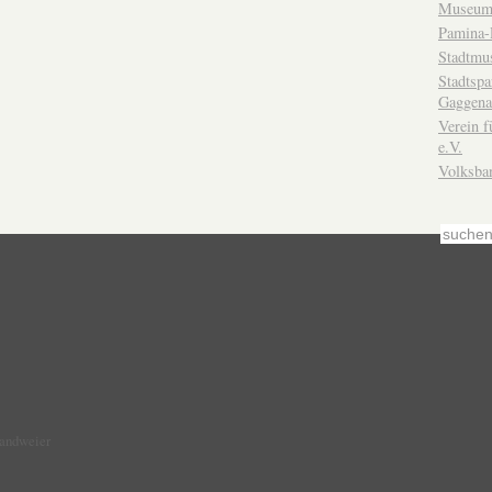
Museum
Pamina-
Stadtmu
Stadtsp
Gaggena
Verein f
e.V.
Volksba
Sandweier