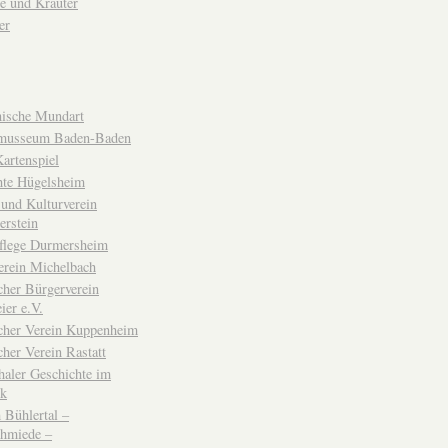
e und Kräuter
er
ische Mundart
musseum Baden-Baden
rtenspiel
hte Hügelsheim
und Kulturverein
erstein
flege Durmersheim
erein Michelbach
cher Bürgerverein
ier e.V.
scher Verein Kuppenheim
cher Verein Rastatt
haler Geschichte im
ck
Bühlertal –
chmiede –