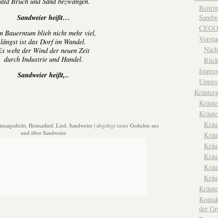
ald Bruch und Sand bezwangen.
Beitri
Sandweier heißt…
Sandwe
CEGO
 Bauerntum blieb nicht mehr viel,
Vorsta
längst ist das Dorf im Wandel.
Näch
Es weht der Wind der neuen Zeit
durch Industrie und Handel.
Rück
Impre
Sandweier heißt,..
Unters
Kräuterg
Kräut
Kräute
Kräu
imatgedicht
,
Heimatlied
,
Lied
,
Sandweier
| abgelegt unter
Gedichte aus
und über Sandweier
Kräu
Kräu
Kräu
Kräu
Kräu
Kräut
Kontak
der Gr