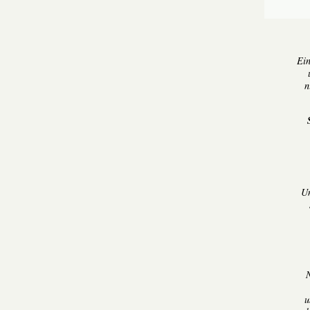
Ein
n
Um
u