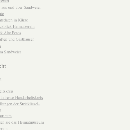
nswert
e aus und über Sandweier
hte
tsdaten in Kürze
ckblick Heimatverein
k Alte Fotos
aften und Gasthäuser
s
um Sandweier
cht
s
itskreis
tadresse Handarbeitskreis
llungen der Strickliesel-
e
museum
den sie das Heimatmuseum
erein