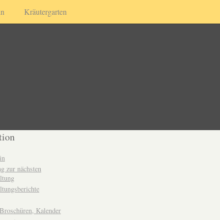
in
Kräutergarten
tion
in
g zur nächsten
ltung
ltungsberichte
 Broschüren, Kalender