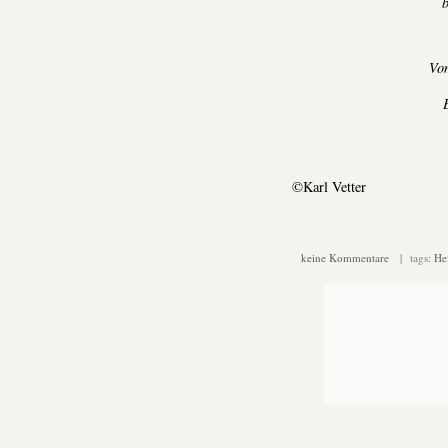
b
Vom
©Karl Vetter
keine Kommentare
| tags:
He