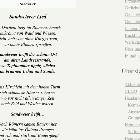
Erzähle
Sandweier
Gedicht
Geschic
Sandweierer Lied
Geschich
 Dörflein liegt im Blumenschmuck,
Jahresrü
umkränzt von Wald und Wiesen,
Rückblic
icht weit vom alten Kinzigstrom,
Wirtsch
wo bunte Blumen sprießen.
Über un
Sandweier heißt der schöne Ort
In und 
am alten Landseestrande,
wo Topinambur üppig wächst
Übersi
im braunen Lehm und Sande.
Aktuelle
s Kirchlein mit dem hohen Turm
CEGO
sich schmucke Häuser scharen,
Handarbe
wo vor nicht allzu langer Zeit
noch Feld und Weiden waren.
Kontak
Ausste
Sandweier heißt…
Grupp
Nach Römern kamen Bauern her,
Heimat
die kühn ins Ödland drangen
So fin
nd zäh und stark mit Bauernfleiß
Heimatv