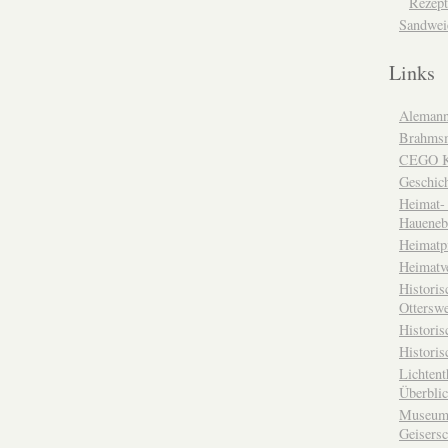
Rezept
Sandwei
Links
Alemann
Brahms
CEGO Ka
Geschic
Heimat- 
Haueneb
Heimatp
Heimatv
Historis
Otterswe
Histori
Historis
Lichtent
Überbli
Museum 
Geisers