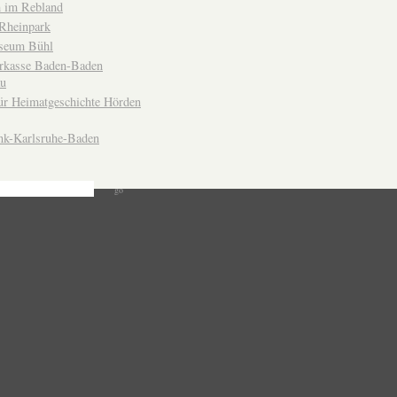
 im Rebland
Rheinpark
seum Bühl
arkasse Baden-Baden
u
ür Heimatgeschichte Hörden
nk-Karlsruhe-Baden