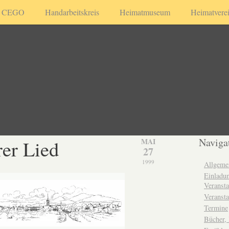
CEGO
Handarbeitskreis
Heimatmuseum
Heimatvere
er Lied
Naviga
MAI
27
1999
Allgeme
Einladun
Veransta
Veransta
Termine
Bücher,