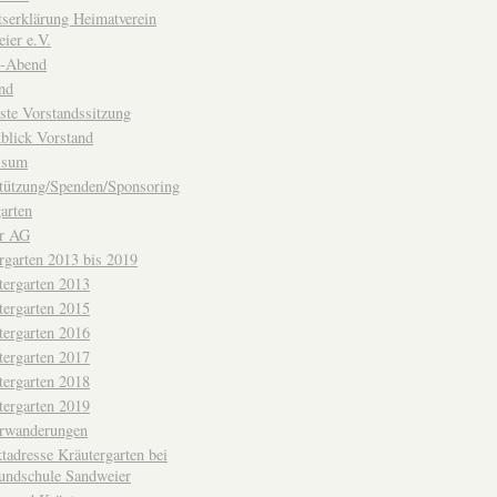
ttserklärung Heimatverein
ier e.V.
-Abend
nd
ste Vorstandssitzung
blick Vorstand
ssum
tützung/Spenden/Sponsoring
arten
er AG
rgarten 2013 bis 2019
tergarten 2013
tergarten 2015
tergarten 2016
tergarten 2017
tergarten 2018
tergarten 2019
erwanderungen
tadresse Kräutergarten bei
undschule Sandweier