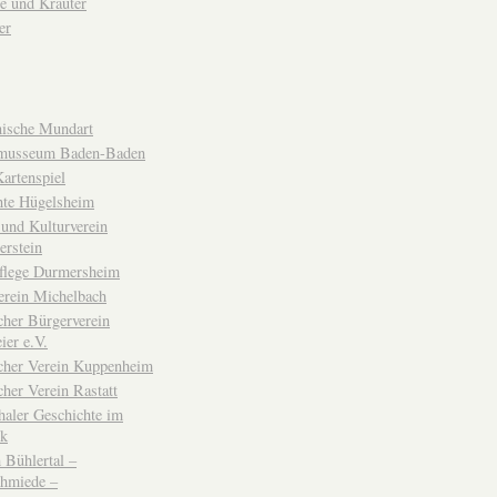
e und Kräuter
er
ische Mundart
musseum Baden-Baden
rtenspiel
hte Hügelsheim
und Kulturverein
erstein
flege Durmersheim
erein Michelbach
cher Bürgerverein
ier e.V.
scher Verein Kuppenheim
cher Verein Rastatt
haler Geschichte im
ck
Bühlertal –
chmiede –