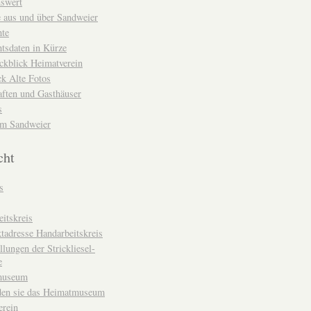
nswert
e aus und über Sandweier
hte
tsdaten in Kürze
ckblick Heimatverein
k Alte Fotos
aften und Gasthäuser
s
um Sandweier
cht
s
itskreis
tadresse Handarbeitskreis
llungen der Strickliesel-
e
museum
den sie das Heimatmuseum
erein