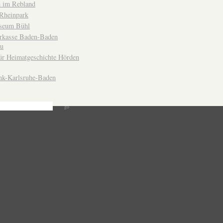
 im Rebland
Rheinpark
seum Bühl
arkasse Baden-Baden
u
ür Heimatgeschichte Hörden
nk-Karlsruhe-Baden