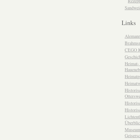
Rezept
Sandwei
Links
Alemann
Brahms
CEGO Ka
Geschic
Heimat- 
Haueneb
Heimatp
Heimatv
Historis
Otterswe
Histori
Historis
Lichtent
Überbli
Museum 
Geisers