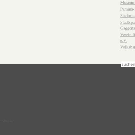
Museum
Pamina-
Stadtmu
Stadtsp
Gaggena
Verein f
e.V.
Volksba
Sandweier