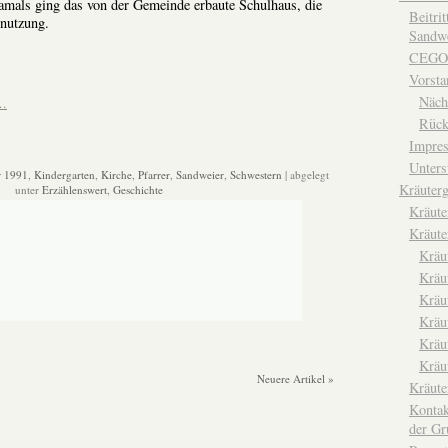
amals ging das von der Gemeinde erbaute Schulhaus, die
Beitri
enutzung.
Sandwe
CEGO
Vorsta
Näch
n…
Rück
Impre
Unters
r 1991
,
Kindergarten
,
Kirche
,
Pfarrer
,
Sandweier
,
Schwestern
| abgelegt
Kräuterg
unter
Erzählenswert
,
Geschichte
Kräut
Kräute
Kräu
Kräu
Kräu
Kräu
Kräu
Kräu
Neuere Artikel »
Kräut
Kontak
der Gr