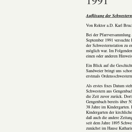
Auflösung der Schwestern
Von Rektor a.D. Karl Bruc
Bei der Pfarrversammlung 
September 1991 versuchte P
der Schwesternstation zu e
möglich war. Im Folgenden
einen oder anderen Hinwei
Ein Blick auf die Geschich
Sandweier bringt uns scho
erstmals Ordensschwestern
Als erstes fixes Datum ste
Schwestern aus Gengenbach
die Zeit zuvor zurück. Dor
Gengenbach bereits über 50
38 Jahre im Kindergarten. D
Kindergarten der kirchlich
daß auch die andere Zeitang
seit dem Jahre 1895 Schwe
zunächst im Hause Kathari