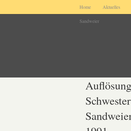
Home
Aktuelles
Sandweier
Auflösung
Schwester
Sandweie
1991