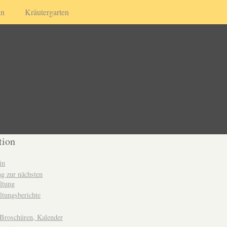
in
Kräutergarten
tion
in
g zur nächsten
ltung
ltungsberichte
 Broschüren, Kalender