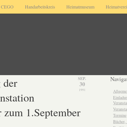
CEGO
Handarbeitskreis
Heimatmuseum
Heimatvere
 der
Naviga
SEP.
30
1991
Allgeme
nstation
Einladun
Veransta
r zum 1.September
Veransta
Termine
Bücher,