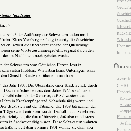
Erzähle
Gedicht
Geschic
station Sandweier
Geschich
kner †
Jahresrü
Rückblic
aus Anlaß der Auflösung der Schwesternstation am 1.
Wirtsch
fadm. Klaus Vornberger schlaglichtartig die Geschichte
rhellen, soweit dies überhaupt anhand der Quellenlage
Über un
 seien seine Worte zusammengestellt, ergänzt durch den
In und 
s, der im Nachhinein noch geboten wurde.
te der Schwestern vom Göttlichen Herzen Jesu in
Übersi
n zum ersten Problem. Wir haben keine Unterlagen, wann
 den Dienst in Sandweier übernommen haben.
Aktuelle
ht das Jahr 1901. Die Übernahme einer Kinderschule durch
CEGO
. Doch ein Schreiben aus dem Jahre 1945 weist uns auf
Handarbe
t schreibt nämlich der Superior, daß Schwestern aus
Kontak
 Jahre in Krankenpflege und Nähschule tätig waren und
Ausste
ies deckt sich mit der Tatsache, daß 1939 tatsächlich der
Grupp
en Trägerschaft entrissen wurde. Deshalb ist anzunehmen,
abe richtig ist, die darauf hinweist, daß also mindestens
Heimat
stern in Sandweier tätig waren. Diese Schwestern wohnten
So fin
nastraße 1. Seit dem Sommer 1901 wohnte sie dann aber
Heimatv