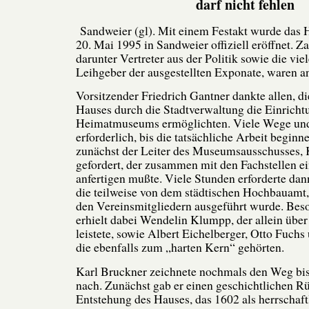
darf nicht fehlen
Sandweier (gl). Mit einem Festakt wurde da
20. Mai 1995 in Sandweier offiziell eröffnet. Z
darunter Vertreter aus der Politik sowie die vi
Leihgeber der ausgestellten Exponate, waren a
Vorsitzender Friedrich Gantner dankte allen, d
Hauses durch die Stadtverwaltung die Einricht
Heimatmuseums ermöglichten. Viele Wege un
erforderlich, bis die tatsächliche Arbeit beginn
zunächst der Leiter des Museumsausschusses, 
gefordert, der zusammen mit den Fachstellen 
anfertigen mußte. Viele Stunden erforderte da
die teilweise von dem städtischen Hochbauamt
den Vereinsmitgliedern ausgeführt wurde. Be
erhielt dabei Wendelin Klumpp, der allein übe
leistete, sowie Albert Eichelberger, Otto Fuchs
die ebenfalls zum „harten Kern“ gehörten.
Karl Bruckner zeichnete nochmals den Weg bi
nach. Zunächst gab er einen geschichtlichen Rü
Entstehung des Hauses, das 1602 als herrschaf