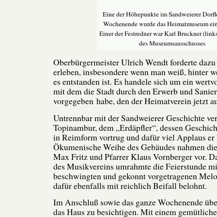
Eine der Höhepunkte im Sandweierer Dorf
Wochenende wurde das Heimatmuseum ein
Einer der Festredner war Karl Bruckner (links
des Museumsausschusses
Oberbürgermeister Ulrich Wendt forderte dazu 
erleben, insbesondere wenn man weiß, hinter 
es entstanden ist. Es handele sich um ein wert
mit dem die Stadt durch den Erwerb und Sani
vorgegeben habe, den der Heimatverein jetzt a
Untrennbar mit der Sandweierer Geschichte ver
Topinambur, dem „Erdäpfler“, dessen Geschi
in Reimform vortrug und dafür viel Applaus er 
Ökumenische Weihe des Gebäudes nahmen die 
Max Fritz und Pfarrer Klaus Vornberger vor. D
des Musikvereins umrahmte die Feierstunde mi
beschwingten und gekonnt vorgetragenen Mel
dafür ebenfalls mit reichlich Beifall belohnt.
Im Anschluß sowie das ganze Wochenende über
das Haus zu besichtigen. Mit einem gemütlich