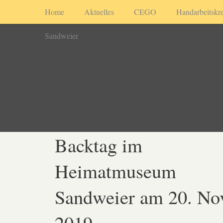
Home
Aktuelles
CEGO
Handarbeitskre
Sandweier
Backtag im
Heimatmuseum
Sandweier am 20. N
2019