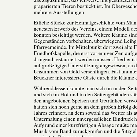
präparierten Tieren bestückt ist. Im Obergesch
mehrere Ausstellungen
Etliche Stücke zur Heimatgeschichte vom Ma
neuesten Erwerb des Vereins, einem Modell de
konnten besichtigt werden. Weitere Räume sind
Gegenständen vorbehalten, überwiegend Leihg
Pfarrgemeinde. Im Mittelpunkt dort zwei alte F
Friedhofskapelle, die erst vor einiger Zeit au
dringend restauriert werden müssen. Hierbei ist
auf großzügige Unterstützung angewiesen, da
Unsummen von Geld verschlingen. Fast ununter
Bruckner interessierte Gäste durch die Räume 
Währenddessen konnte man sich im in den Sei
und sich im Hof und in den Seitengebäuden stä
den angebotenen Speisen und Getränken verwöh
hatten sich noch gerne an dem großen Erfolg d
Jahres erinnert, an dem sowohl das Wetter als 
Untermalung einen unvergesslichen Eindruck hi
Aufgrund einer kurzfristigen Absage mußte ma
Musik vom Band zurückgreifen und die Sitzgel
geschützte Räume verlegen.