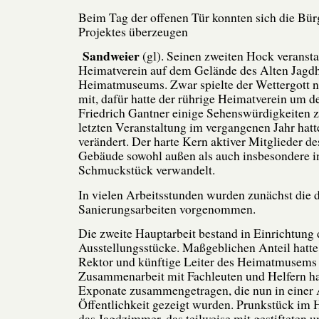
Beim Tag der offenen Tür konnten sich die Bü
Projektes überzeugen
Sandweier
(gl). Seinen zweiten Hock veransta
Heimatverein auf dem Gelände des Alten Jagd
Heimatmuseums. Zwar spielte der Wettergott n
mit, dafür hatte der rührige Heimatverein um d
Friedrich Gantner einige Sehenswürdigkeiten zu
letzten Veranstaltung im vergangenen Jahr hatte
verändert. Der harte Kern aktiver Mitglieder de
Gebäude sowohl außen als auch insbesondere 
Schmuckstück verwandelt.
In vielen Arbeitsstunden wurden zunächst die 
Sanierungsarbeiten vorgenommen.
Die zweite Hauptarbeit bestand in Einrichtung 
Ausstellungsstücke. Maßgeblichen Anteil hatte 
Rektor und künftige Leiter des Heimatmusems 
Zusammenarbeit mit Fachleuten und Helfern hat
Exponate zusammengetragen, die nun in einer 
Öffentlichkeit gezeigt wurden. Prunkstück im H
das Jagdzimmer, das teilweise mit gestifteten 