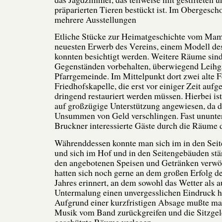
präparierten Tieren bestückt ist. Im Obergesch
mehrere Ausstellungen
Etliche Stücke zur Heimatgeschichte vom Ma
neuesten Erwerb des Vereins, einem Modell de
konnten besichtigt werden. Weitere Räume sind
Gegenständen vorbehalten, überwiegend Leihg
Pfarrgemeinde. Im Mittelpunkt dort zwei alte F
Friedhofskapelle, die erst vor einiger Zeit au
dringend restauriert werden müssen. Hierbei ist
auf großzügige Unterstützung angewiesen, da
Unsummen von Geld verschlingen. Fast ununter
Bruckner interessierte Gäste durch die Räume 
Währenddessen konnte man sich im in den Sei
und sich im Hof und in den Seitengebäuden stä
den angebotenen Speisen und Getränken verwöh
hatten sich noch gerne an dem großen Erfolg d
Jahres erinnert, an dem sowohl das Wetter als 
Untermalung einen unvergesslichen Eindruck hi
Aufgrund einer kurzfristigen Absage mußte ma
Musik vom Band zurückgreifen und die Sitzgel
geschützte Räume verlegen.