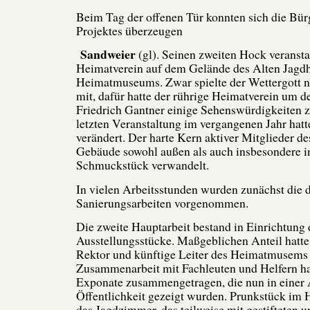
Beim Tag der offenen Tür konnten sich die Bü
Projektes überzeugen
Sandweier
(gl). Seinen zweiten Hock veransta
Heimatverein auf dem Gelände des Alten Jagd
Heimatmuseums. Zwar spielte der Wettergott n
mit, dafür hatte der rührige Heimatverein um d
Friedrich Gantner einige Sehenswürdigkeiten zu
letzten Veranstaltung im vergangenen Jahr hatte
verändert. Der harte Kern aktiver Mitglieder de
Gebäude sowohl außen als auch insbesondere 
Schmuckstück verwandelt.
In vielen Arbeitsstunden wurden zunächst die 
Sanierungsarbeiten vorgenommen.
Die zweite Hauptarbeit bestand in Einrichtung 
Ausstellungsstücke. Maßgeblichen Anteil hatte 
Rektor und künftige Leiter des Heimatmusems 
Zusammenarbeit mit Fachleuten und Helfern hat
Exponate zusammengetragen, die nun in einer 
Öffentlichkeit gezeigt wurden. Prunkstück im H
das Jagdzimmer, das teilweise mit gestifteten 