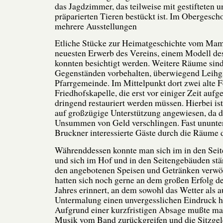
das Jagdzimmer, das teilweise mit gestifteten 
präparierten Tieren bestückt ist. Im Obergesch
mehrere Ausstellungen
Etliche Stücke zur Heimatgeschichte vom Ma
neuesten Erwerb des Vereins, einem Modell de
konnten besichtigt werden. Weitere Räume sind
Gegenständen vorbehalten, überwiegend Leihg
Pfarrgemeinde. Im Mittelpunkt dort zwei alte F
Friedhofskapelle, die erst vor einiger Zeit au
dringend restauriert werden müssen. Hierbei ist
auf großzügige Unterstützung angewiesen, da
Unsummen von Geld verschlingen. Fast ununter
Bruckner interessierte Gäste durch die Räume 
Währenddessen konnte man sich im in den Sei
und sich im Hof und in den Seitengebäuden stä
den angebotenen Speisen und Getränken verwöh
hatten sich noch gerne an dem großen Erfolg d
Jahres erinnert, an dem sowohl das Wetter als 
Untermalung einen unvergesslichen Eindruck hi
Aufgrund einer kurzfristigen Absage mußte ma
Musik vom Band zurückgreifen und die Sitzgel