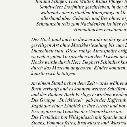
Roland Schäfer, Theo Müller, Klaus Pflüger 
Sandweiers Dorfmitte geschrieben, in der d
während eines virtuellen Rundgangs in kl
allerhand über Gebäude und Bewohner erf
Schmunzeln teils zum Nachdenken ist hier e
Heimatbuches entstanden
Der Hock fand auch in diesem Jahr in der gew
geselligen Art ohne Musikberieselung bis zum 
Dunkelheit statt. Diese ruhige Atmosphäre eröf
zu vielen guten Gesprächen an den Tischen im 
Hocks wurde durch Herr Siegbert Schindler ko
durch das Museum angeboten. Kinder konnten s
künstlerisch betätigen.
An einem Stand neben dem Zelt wurde während
Buch verkauft und es konnten weitere Schriften
und des Badner Buch Verlags erworben werden
Die Gruppe „Strickliesel“ gab in der Kaffestu
Jagdhaus einen Einblick in ihre Arbeit und bot 
Erzeugnisse zu Gunsten der Vereinskasse an.
Die Festküche bot Wildgulasch mit Spätzle und 
Steaks, Pommes frites, Bratwürste und Wurstsa