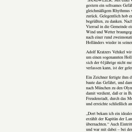
gestern ein seltsames Gefä
gleichmäßigem Rhythmus wi
zurück. Gelegentlich hob e
begrüßten, zu danken. Nach
Vierrad in die Gemeinde ei
Wind und Wetter braungeger
nach einer rund zweimonati
Holländers wieder in seine
Adolf Kratzers Vehikel wir
um einen sogenannten Hollä
sich der 61jährige nicht me
verlassen kann, ist der ge
Ein Zeichner fertigte ihm 
baute das Gefährt, und da
nach München zu den Olymp
damit verdient, daß er in B
Freudenstadt, durch das M
und erreichte schließlich 
„Dort bekam ich ein ideale
erzählt der Kapitän der La
übernachten.“ Auch Eintritt
und war mit dabei – bei de