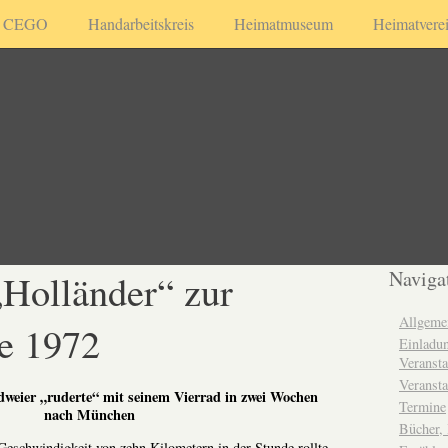
CEGO
Handarbeitskreis
Heimatmuseum
Heimatvere
Holländer“ zur
Naviga
Allgeme
e 1972
Einladun
Veransta
Veransta
dweier „ruderte“ mit seinem Vierrad in zwei Wochen
Termine
nach München
Bücher,
chwindigkeit von zehn Kilometern in der Stunde rollte