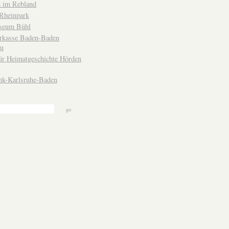
 im Rebland
Rheinpark
seum Bühl
arkasse Baden-Baden
u
ür Heimatgeschichte Hörden
nk-Karlsruhe-Baden