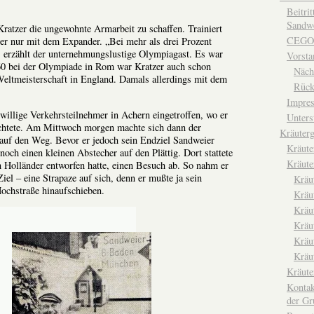
Beitri
Sandwe
atzer die ungewohnte Armarbeit zu schaffen. Trainiert
CEGO
rher nur mit dem Expander. „Bei mehr als drei Prozent
, erzählt der unternehmungslustige Olympiagast. Es war
Vorsta
960 bei der Olympiade in Rom war Kratzer auch schon
Näch
Weltmeisterschaft in England. Damals allerdings mit dem
Rück
Impre
illige Verkehrsteilnehmer in Achern eingetroffen, wo er
Unters
chtete. Am Mittwoch morgen machte sich dann der
Kräuterg
auf den Weg. Bevor er jedoch sein Endziel Sandweier
Kräut
 noch einen kleinen Abstecher auf den Plättig. Dort stattete
Kräute
n Holländer entworfen hatte, einen Besuch ab. So nahm er
el – eine Strapaze auf sich, denn er mußte ja sein
Kräu
ochstraße hinaufschieben.
Kräu
Kräu
Kräu
Kräu
Kräu
Kräut
Kontak
der Gr