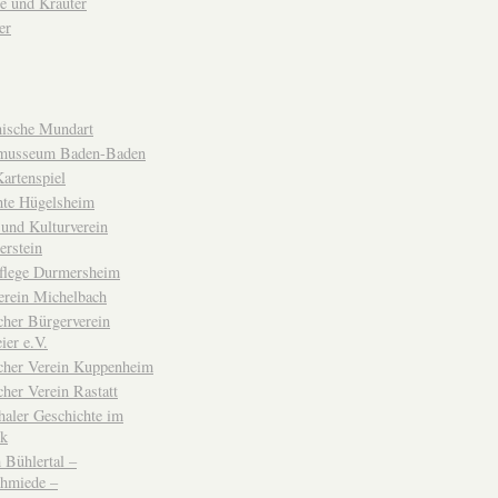
e und Kräuter
er
ische Mundart
musseum Baden-Baden
rtenspiel
hte Hügelsheim
und Kulturverein
erstein
flege Durmersheim
erein Michelbach
cher Bürgerverein
ier e.V.
scher Verein Kuppenheim
cher Verein Rastatt
haler Geschichte im
ck
Bühlertal –
chmiede –