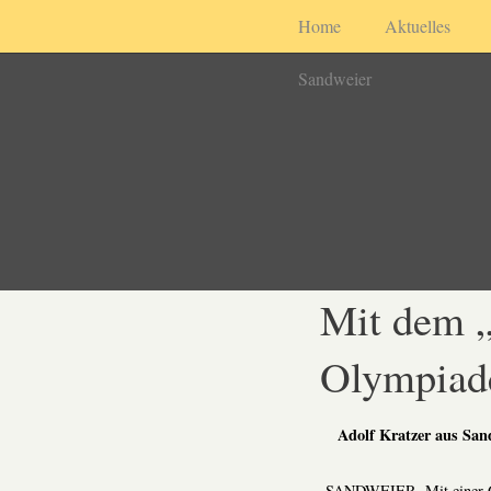
Home
Aktuelles
Sandweier
Mit dem „
Olympiad
Adolf Kratzer aus San
SANDWEIER. Mit einer Ges