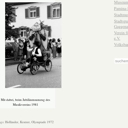
Museum
Pamina-
Stadtmu
Stadtsp
Gaggena
Verein f
e.V.
Volksba
Mit dabei, beim Jubiläumsumzug des
Musikvereins 1981
ags:
Holländer
,
Kratzer
,
Olympiade 1972