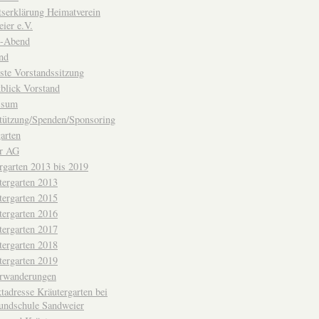
ttserklärung Heimatverein
ier e.V.
-Abend
nd
ste Vorstandssitzung
blick Vorstand
ssum
tützung/Spenden/Sponsoring
arten
er AG
rgarten 2013 bis 2019
tergarten 2013
tergarten 2015
tergarten 2016
tergarten 2017
tergarten 2018
tergarten 2019
erwanderungen
tadresse Kräutergarten bei
undschule Sandweier