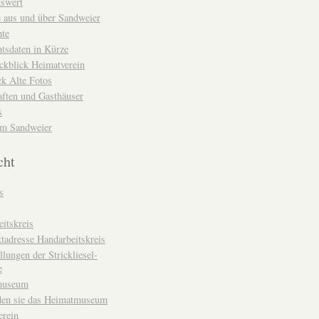
nswert
e aus und über Sandweier
hte
tsdaten in Kürze
ckblick Heimatverein
k Alte Fotos
aften und Gasthäuser
s
um Sandweier
cht
s
itskreis
tadresse Handarbeitskreis
llungen der Strickliesel-
e
museum
den sie das Heimatmuseum
erein