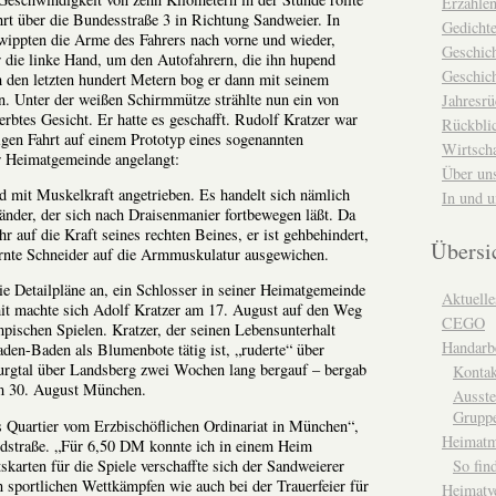
Erzähle
hrt über die Bundesstraße 3 in Richtung Sandweier. In
Gedicht
ppten die Arme des Fahrers nach vorne und wieder,
Geschic
r die linke Hand, um den Autofahrern, die ihn hupend
Geschich
 den letzten hundert Metern bog er dann mit seinem
n. Unter der weißen Schirmmütze strählte nun ein von
Jahresrü
btes Gesicht. Er hatte es geschafft. Rudolf Kratzer war
Rückblic
gen Fahrt auf einem Prototyp eines sogenannten
Wirtsch
r Heimatgemeinde angelangt:
Über un
d mit Muskelkraft angetrieben. Es handelt sich nämlich
In und 
nder, der sich nach Draisenmanier fortbewegen läßt. Da
hr auf die Kraft seines rechten Beines, er ist gehbehindert,
Übersi
lernte Schneider auf die Armmuskulatur ausgewichen.
die Detailpläne an, ein Schlosser in seiner Heimatgemeinde
Aktuelle
mit machte sich Adolf Kratzer am 17. August auf den Weg
CEGO
ischen Spielen. Kratzer, der seinen Lebensunterhalt
Handarbe
aden-Baden als Blumenbote tätig ist, „ruderte“ über
urgtal über Landsberg zwei Wochen lang bergauf – bergab
Kontak
am 30. August München.
Ausste
Grupp
s Quartier vom Erzbischöflichen Ordinariat in München“,
Heimat
ndstraße. „Für 6,50 DM konnte ich in einem Heim
skarten für die Spiele verschaffte sich der Sandweierer
So fin
n sportlichen Wettkämpfen wie auch bei der Trauerfeier für
Heimatv