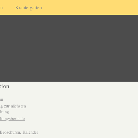
in
Kräutergarten
tion
in
g zur nächsten
ltung
ltungsberichte
 Broschüren, Kalender