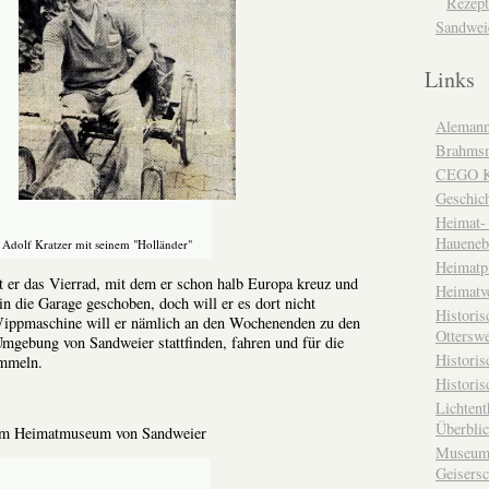
Rezept
Sandwei
Links
Alemann
Brahms
CEGO Ka
Geschic
Heimat- 
Haueneb
Adolf Kratzer mit seinem "Holländer"
Heimatp
er das Vierrad, mit dem er schon halb Europa kreuz und
Heimatv
 in die Garage geschoben, doch will er es dort nicht
Historis
 Wippmaschine will er nämlich an den Wochenenden zu den
Otterswe
 Umgebung von Sandweier stattfinden, fahren und für die
Histori
ammeln.
Historis
Lichtent
Überbli
h im Heimatmuseum von Sandweier
Museum 
Geisers