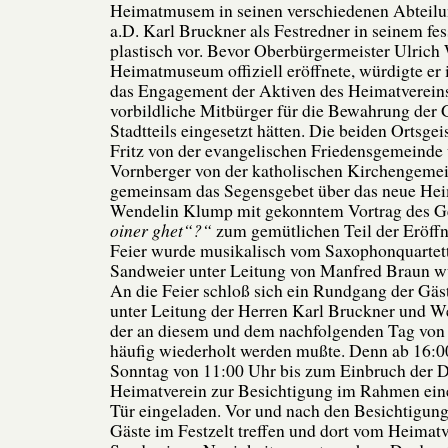
Heimatmusem in seinen verschiedenen Abteilun
a.D. Karl Bruckner als Festredner in seinem fe
plastisch vor. Bevor Oberbürgermeister Ulrich
Heimatmuseum offiziell eröffnete, würdigte er 
das Engagement der Aktiven des Heimatvereins,
vorbildliche Mitbürger für die Bewahrung der 
Stadtteils eingesetzt hätten. Die beiden Ortsgei
Fritz von der evangelischen Friedensgemeinde 
Vornberger von der katholischen Kirchengemei
gemeinsam das Segensgebet über das neue He
Wendelin Klump mit gekonntem Vortrag des Ge
oiner ghet“?“
zum gemütlichen Teil der Eröffn
Feier wurde musikalisch vom Saxophonquartet
Sandweier unter Leitung von Manfred Braun 
An die Feier schloß sich ein Rundgang der Gä
unter Leitung der Herren Karl Bruckner und 
der an diesem und dem nachfolgenden Tag von 
häufig wiederholt werden mußte. Denn ab 16:
Sonntag von 11:00 Uhr bis zum Einbruch der Du
Heimatverein zur Besichtigung im Rahmen ein
Tür eingeladen. Vor und nach den Besichtigung
Gäste im Festzelt treffen und dort vom Heimatv