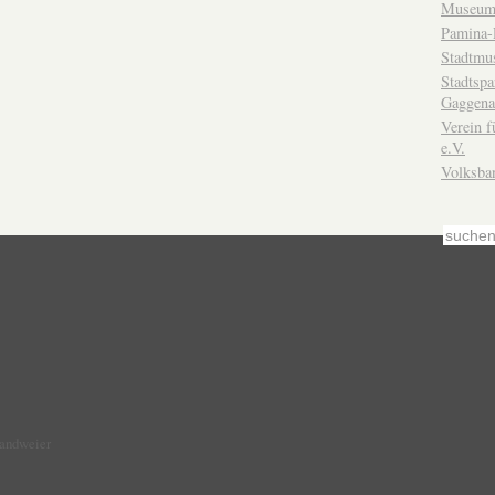
Museum
Pamina-
Stadtmu
Stadtsp
Gaggena
Verein f
e.V.
Volksba
Sandweier