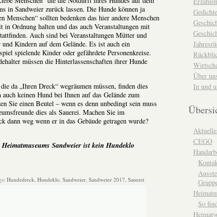
Liebe Menschen“ die die Notdurft ihres Hundes auf dem
Erzähle
 in Sandweier zurück lassen. Die Hunde können ja
Gedicht
ben Menschen“ sollten bedenken das hier andere Menschen
Geschic
eit in Ordnung halten und das auch Veranstaltungen mit
Geschich
attfinden. Auch sind bei Veranstaltungen Mütter und
Jahresrü
r und Kindern auf dem Gelände. Es ist auch ein
spiel spielende Kinder oder gefährdete Personenkreise.
Rückblic
ehalter müssen die Hinterlassenschaften ihrer Hunde
Wirtsch
Über un
die da „Ihren Dreck“ wegräumen müssen, finden dies
In und 
h auch keinen Hund bei Ihnen auf das Gelände zum
zen Sie einen Beutel – wenn es denn unbedingt sein muss
Übersi
eumsfreunde dies als Sauerei. Machen Sie im
k dann weg wenn er in das Gebäude getragen wurde?
Aktuelle
CEGO
s Heimatmuseums Sandweier ist kein Hundeklo
Handarbe
Kontak
Ausste
gs:
Hundedreck
,
Hundeklo
,
Sandweier
,
Sandweier 2017
,
Sauerei
Grupp
Heimat
So fin
Heimatv