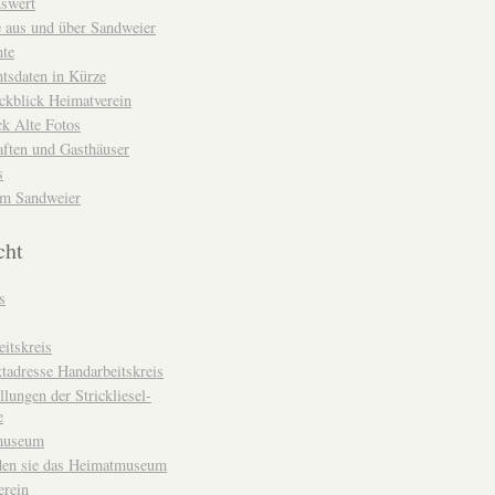
nswert
e aus und über Sandweier
hte
tsdaten in Kürze
ckblick Heimatverein
k Alte Fotos
aften und Gasthäuser
s
um Sandweier
cht
s
itskreis
tadresse Handarbeitskreis
llungen der Strickliesel-
e
museum
den sie das Heimatmuseum
erein