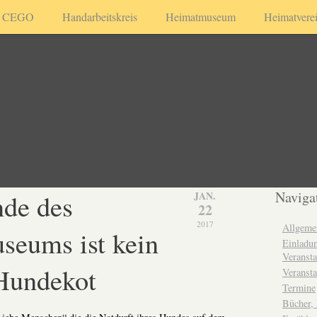
CEGO
Handarbeitskreis
Heimatmuseum
Heimatvere
de des
Naviga
JAN.
22
2017
Allgeme
eums ist kein
Einladun
Veransta
 Hundekot
Veransta
Termine
Bücher,