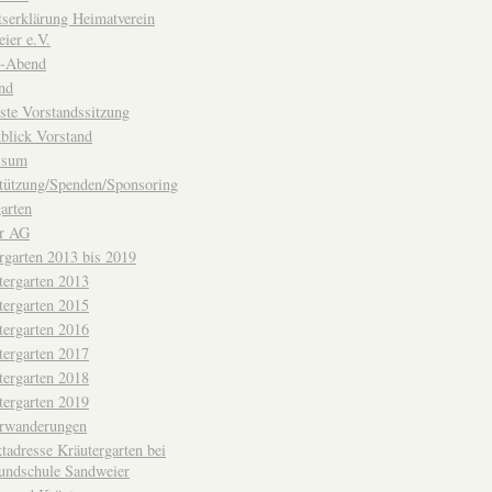
ttserklärung Heimatverein
ier e.V.
-Abend
nd
ste Vorstandssitzung
blick Vorstand
ssum
tützung/Spenden/Sponsoring
arten
er AG
rgarten 2013 bis 2019
tergarten 2013
tergarten 2015
tergarten 2016
tergarten 2017
tergarten 2018
tergarten 2019
erwanderungen
tadresse Kräutergarten bei
undschule Sandweier