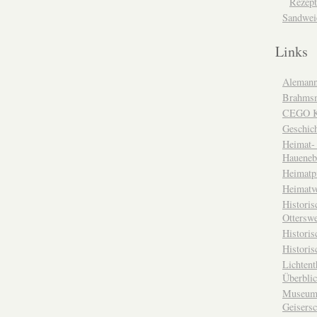
Rezept
Sandwei
Links
Alemann
Brahms
CEGO Ka
Geschic
Heimat- 
Haueneb
Heimatp
Heimatv
Historis
Otterswe
Histori
Historis
Lichtent
Überbli
Museum 
Geisers