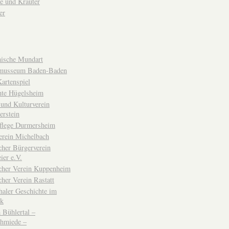
e und Kräuter
er
ische Mundart
musseum Baden-Baden
rtenspiel
hte Hügelsheim
und Kulturverein
erstein
flege Durmersheim
erein Michelbach
cher Bürgerverein
ier e.V.
scher Verein Kuppenheim
cher Verein Rastatt
haler Geschichte im
ck
Bühlertal –
chmiede –