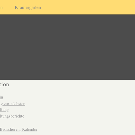
in
Kräutergarten
tion
in
g zur nächsten
ltung
ltungsberichte
 Broschüren, Kalender