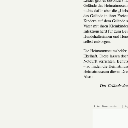
Leider gibt es besonders „
Gelände des Heimatmuseums
nichts dafür aber die „Lie
das Gelände in ihrer Freiz
Kindern auf dem Gelände st
Väter mit ihren Kleinkinde
Infektionsherd für zum Bei
Hundehalterinnen und Hund
selbst entsorgen.
Die Heimatmuseumshelfer, 
Ekelhaft. Diese lassen doc
Notdurft verrichten. Benut
– so finden die Heimatmus
Heimatmuseum diesen Drec
Also :
Das Gelände de
keine Kommentare
| ta