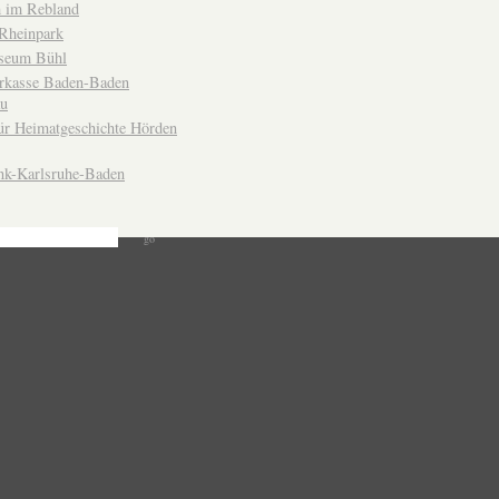
 im Rebland
Rheinpark
seum Bühl
arkasse Baden-Baden
u
ür Heimatgeschichte Hörden
nk-Karlsruhe-Baden