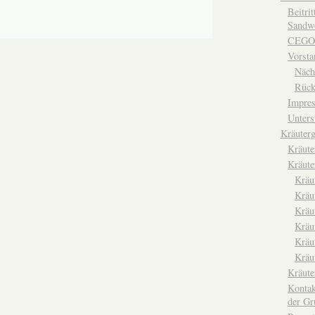
Beitri
Sandwe
CEGO
Vorsta
Näch
Rück
Impre
Unters
Kräuterg
Kräut
Kräute
Kräu
Kräu
Kräu
Kräu
Kräu
Kräu
Kräut
Kontak
der Gr