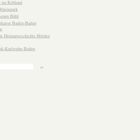
 im Rebland
Rheinpark
seum Bühl
arkasse Baden-Baden
u
ür Heimatgeschichte Hörden
nk-Karlsruhe-Baden