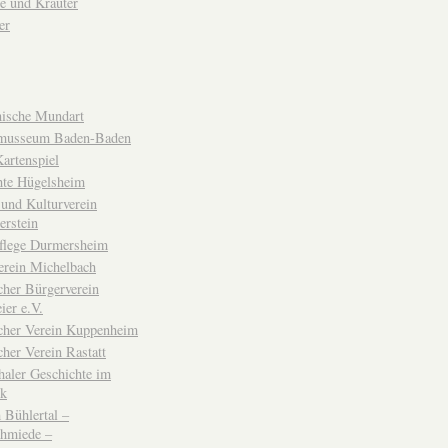
e und Kräuter
er
ische Mundart
musseum Baden-Baden
rtenspiel
hte Hügelsheim
und Kulturverein
erstein
flege Durmersheim
erein Michelbach
cher Bürgerverein
ier e.V.
scher Verein Kuppenheim
cher Verein Rastatt
haler Geschichte im
ck
Bühlertal –
chmiede –