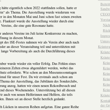
Beitri
ätte eigentlich schon 2022 stattfinden sollen, hatte er
Sandwe
ein“ als Thema. Die Ausstellung wurde wiederum von
CEGO
der in den Monaten Mai und Juni schon fast seinen zweiten
Vorsta
. Flankiert wurde die Ausstellung wieder durch eine
Näch
 Vereins, die eine gute Resonanz hatte.
Rück
r anderen Vereine im Juli keine Konkurrenz zu machen,
Impre
Öffnung in diesem Monat.
Unters
pt des lSE-Festes nahmen wir als Verein aber auch nach
Kräuterg
der an dieser Veranstaltung teil und unterstützten mit
 lange Vorbereitung als auch die Durchführung dieses
Kräut
Kräute
Kräu
ber wurde wieder ein voller Erfolg. Das Fehlen eines
leineren Zelten etwas abgemildert werden, wobei das
Kräu
chutz erforderte. Wie schon an den Museumssonntagen
Kräu
imal für unser Fest. Da wir erstmals auch schon am
Kräu
 Thema der Ausstellung, das Jubiläum des Sonderclubs,
Kräu
erung anzog, hatten wir einen neuen Rekordbesuch und
Kräu
nd dieses Wochenendes. Unterstützung bei all diesen
ir auch von neuen Helferinnen und Helfern, die teils
Kräut
en. Ihnen sei an dieser Stelle herzlich gedankt.
Kontak
der Gr
uch Lücken in unseren Reihen aufgetan. Eine ganze Reihe