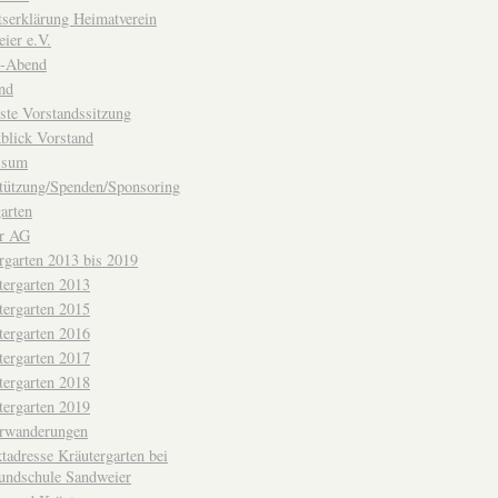
ttserklärung Heimatverein
ier e.V.
-Abend
nd
ste Vorstandssitzung
blick Vorstand
ssum
tützung/Spenden/Sponsoring
arten
er AG
rgarten 2013 bis 2019
tergarten 2013
tergarten 2015
tergarten 2016
tergarten 2017
tergarten 2018
tergarten 2019
erwanderungen
tadresse Kräutergarten bei
undschule Sandweier