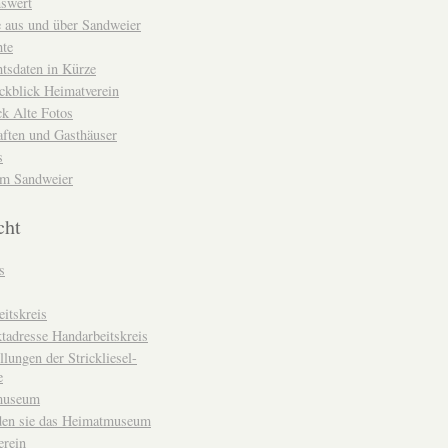
nswert
e aus und über Sandweier
hte
tsdaten in Kürze
ckblick Heimatverein
k Alte Fotos
aften und Gasthäuser
s
um Sandweier
cht
s
itskreis
tadresse Handarbeitskreis
llungen der Strickliesel-
e
museum
den sie das Heimatmuseum
erein