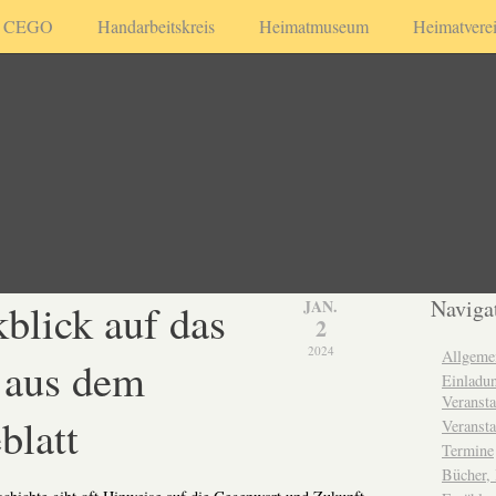
CEGO
Handarbeitskreis
Heimatmuseum
Heimatvere
kblick auf das
Naviga
JAN.
2
2024
Allgeme
 aus dem
Einladun
Veransta
blatt
Veransta
Termine
Bücher,