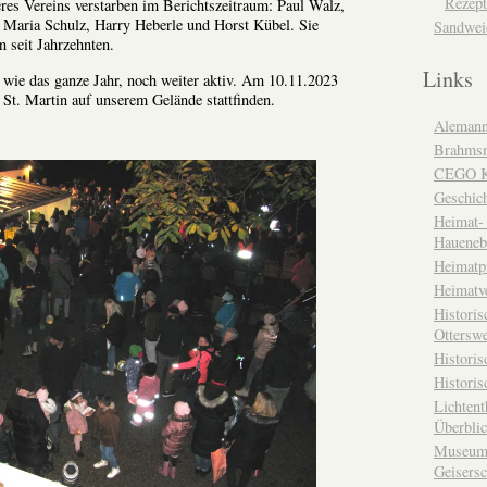
Rezept
eres Vereins verstarben im Berichtszeitraum: Paul Walz,
, Maria Schulz, Harry Heberle und Horst Kübel. Sie
Sandwei
n seit Jahrzehnten.
Links
wie das ganze Jahr, noch weiter aktiv. Am 10.11.2023
 St. Martin auf unserem Gelände stattfinden.
Alemann
Brahms
CEGO Ka
Geschic
Heimat- 
Haueneb
Heimatp
Heimatv
Historis
Otterswe
Histori
Historis
Lichtent
Überbli
Museum 
Geisers