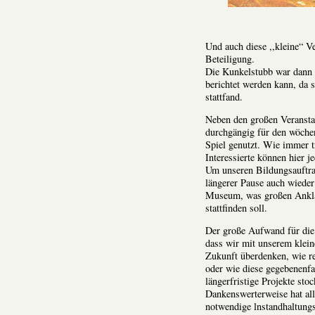
Und auch diese ,,kleine“ Ve
Beteiligung.
Die Kunkelstubb war dann di
berichtet werden kann, da 
stattfand.
Neben den großen Veranst
durchgängig für den wöche
Spiel genutzt. Wie immer 
Interessierte können hier je
Um unseren Bildungsauftrag
längerer Pause auch wieder
Museum, was großen Ankla
stattfinden soll.
Der große Aufwand für die 
dass wir mit unserem klei
Zukunft überdenken, wie r
oder wie diese gegebenenf
längerfristige Projekte sto
Dankenswerterweise hat all
notwendige lnstandhaltun