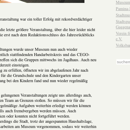
Museum
Pamina-
Stadtmu
ranstaltung war ein toller Erfolg mit rekordverdächtiger
Stadtsp
Gaggena
e letzte größere Veranstaltung, über die hier leider nicht
Verein f
sie erst nach dem Redaktionsschluss des Jahresrückblicks
e.V.
Volksba
altungen wurde unser Museum nun auch wieder
ntlich stattfindenden Handarbeitskreis und das CEGO-
treffen sich die Gruppen mittwochs im Jagdhaus. Auch neu
derzeit einsteigen.
 zu erfüllen, öffneten wir im abgelaufenen Jahr nach
 für die Grundschule und den Kindergarten unser
ng bei den Kindern fand und nun wieder regelmäßig
gelungenen Veranstaltungen zeigte uns allerdings auch,
nen Team an Grenzen stoßen. So müssen wir für die
egelmäßige Aufgaben weiterhin erledigt werden können
alls auch fremdvergeben werden müssen. Auch
cken oder konnten nicht fortgeführt werden.
erdings die Stadt, trotz der angespannten Haushaltslage,
gsarbeiten am Museum vorgenommen, sodass wir weiterhin