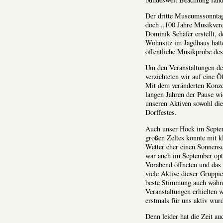
Der dritte Museumssonntag h
doch ,,100 Jahre Musikver
Dominik Schäfer erstellt, 
Wohnsitz im Jagdhaus hatte
öffentliche Musikprobe des
Um den Veranstaltungen de
verzichteten wir auf eine 
Mit dem veränderten Konze
langen Jahren der Pause wie
unseren Aktiven sowohl die
Dorffestes.
Auch unser Hock im Septem
großen Zeltes konnte mit k
Wetter eher einen Sonnens
war auch im September opt
Vorabend öffneten und das
viele Aktive dieser Gruppi
beste Stimmung auch währe
Veranstaltungen erhielten w
erstmals für uns aktiv wurd
Denn leider hat die Zeit a