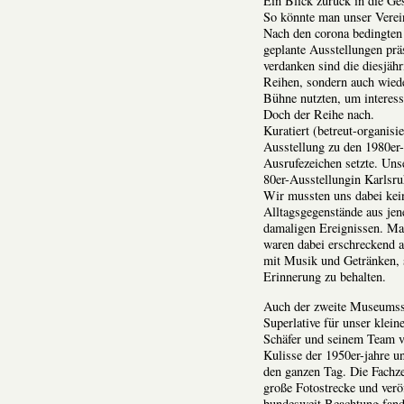
Ein Blick zurück in die Ge
So könnte man unser Verei
Nach den corona bedingten
geplante Ausstellungen präs
verdanken sind die diesjäh
Reihen, sondern auch wied
Bühne nutzten, um interess
Doch der Reihe nach.
Kuratiert (betreut-organis
Ausstellung zu den 1980er-J
Ausrufezeichen setzte. Un
80er-Ausstellungin Karlsru
Wir mussten uns dabei kein
Alltagsgegenstände aus jen
damaligen Ereignissen. M
waren dabei erschreckend a
mit Musik und Getränken, so
Erinnerung zu behalten.
Auch der zweite Museumsson
Superlative für unser klei
Schäfer und seinem Team ve
Kulisse der 1950er-jahre un
den ganzen Tag. Die Fachzei
große Fotostrecke und veröf
bundesweit Beachtung fand