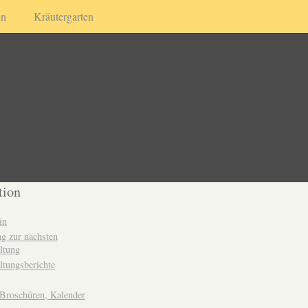
in
Kräutergarten
tion
in
g zur nächsten
ltung
ltungsberichte
 Broschüren, Kalender