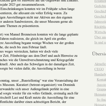
schichte gibt oft Hinweise auf die Gegenwart und Zukunft.
Erzähle
nsjahr 2023 gut zusammenfassen.
Gedicht
 Einschränkungen konnten wir im Frühjahr schon lange
Geschic
entieren, die allesamt ein voller Erfolg waren. Zu
Geschich
rigen Ausstellungen nicht nur Aktiven aus den eigenen
Jahresrü
er anderen Sandweierern, die unser Museum gerne als
ante Themen zu präsentieren.
Rückblic
Wirtsch
iert) von Manuel Brenneisen konnten wir die lange geplante
Über un
ahren realisieren, die gleich im April ein großes
In und 
sere Ausstellung begann wenige Wochen vor der großen
he, die noch bis zum Februar läuft.
es weges verstecken, hatten wir doch viele
Übersi
er Zeit, Filmbeiträge aus dem Dorf und auch Hinweise zu
anches wie die Umweltverschmutzung und Kriegsgefahr
Aktuelle
ktuell. Aber auch das Schwelgen in der damaligen Zeit,
rgte bei vielen dafür, die Ausstellung in bester
CEGO
Handarbe
Kontak
ntag, unser ,,Baustellentag“ war eine Veranstaltung der
nes Museum. Kuratiert (betreut-organisiert) von Dominik
Ausste
rwandelte sich unser Außengelände perfekt in eine
Grupp
d sorgte wieder für ein volles Gelände, erstmalig auch für
Heimat
tschrift Last und Kraft nutzte die Ausstellung für eine
So fin
fentlichte darüber einen achtseitigen Bericht, der
Heimatv
.