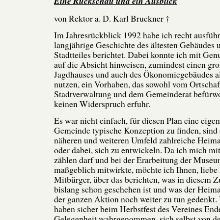
Eine Rückschau und ein Ausblick
von Rektor a. D. Karl Bruckner †
Im Jahresrückblick 1992 habe ich recht ausführ
langjährige Geschichte des ältesten Gebäudes 
Stadtteiles berichtet. Dabei konnte ich mit G
auf die Absicht hinweisen, zumindest einen gro
Jagdhauses und auch des Ökonomiegebäudes 
nutzen, ein Vorhaben, das sowohl vom Ortschaft
Stadtverwaltung und dem Gemeinderat befürwo
keinen Widerspruch erfuhr.
Es war nicht einfach, für diesen Plan eine eigen
Gemeinde typische Konzeption zu finden, sind
näheren und weiteren Umfeld zahlreiche Heim
oder dabei, sich zu entwickeln. Da ich mich mit
zählen darf und bei der Erarbeitung der Muse
maßgeblich mitwirkte, möchte ich Ihnen, lieb
Mitbürger, über das berichten, was in diese
bislang schon geschehen ist und was der Heima
der ganzen Aktion noch weiter zu tun gedenkt.
haben sicher beim Herbstfest des Vereines End
Gelegenheit wahrgenommen, sich selbst von de