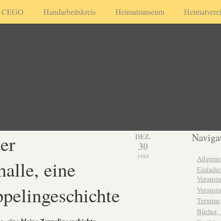
CEGO
Handarbeitskreis
Heimatmuseum
Heimatvere
er
Naviga
DEZ.
30
1988
Allgeme
halle, eine
Einladun
Veransta
ppelingeschichte
Veransta
Termine
Bücher,