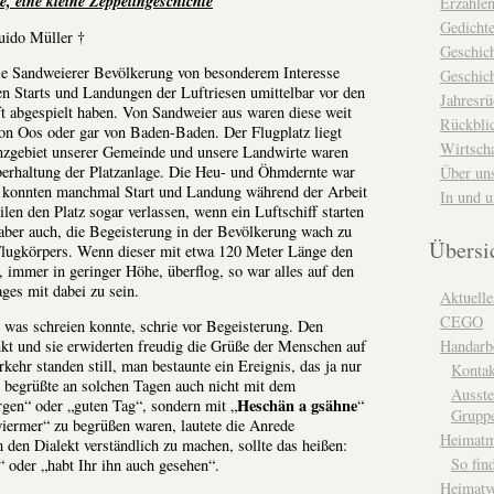
le, eine kleine Zeppelingeschichte
Erzähle
Gedicht
uido Müller †
Geschic
die Sandweierer Bevölkerung von besonderem Interesse
Geschich
gen Starts und Landungen der Luftriesen umittelbar vor den
Jahresrü
t abgespielt haben. Von Sandweier aus waren diese weit
Rückblic
von Oos oder gar von Baden-Baden. Der Flugplatz liegt
Wirtsch
nzgebiet unserer Gemeinde und unsere Landwirte waren
erhaltung der Platzanlage. Die Heu- und Öhmdernte war
Über un
e konnten manchmal Start und Landung während der Arbeit
In und 
len den Platz sogar verlassen, wenn ein Luftschiff starten
t aber auch, die Begeisterung in der Bevölkerung wach zu
Übersi
 Flugkörpers. Wenn dieser mit etwa 120 Meter Länge den
, immer in geringer Höhe, überflog, so war alles auf den
ges mit dabei zu sein.
Aktuelle
CEGO
 was schreien konnte, schrie vor Begeisterung. Den
Handarbe
kt und sie erwiderten freudig die Grüße der Menschen auf
kehr standen still, man bestaunte ein Ereignis, das ja nur
Kontak
 begrüßte an solchen Tagen auch nicht mit dem
Ausste
Heschän a gsähne
gen“ oder „guten Tag“, sondern mit „
“
Grupp
ermer“ zu begrüßen waren, lautete die Anrede
Heimat
 den Dialekt verständlich zu machen, sollte das heißen:
So fin
 oder „habt Ihr ihn auch gesehen“.
Heimatv