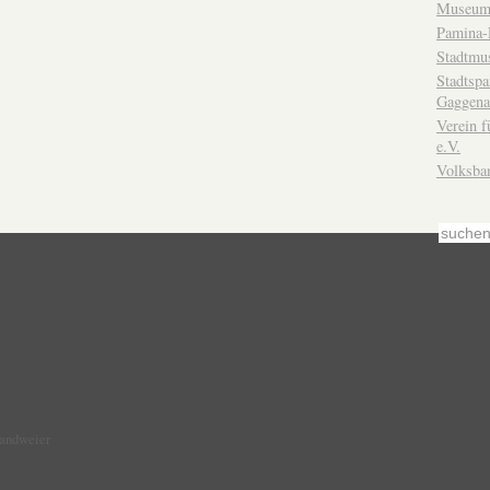
Museum
Pamina-
Stadtmu
Stadtsp
Gaggena
Verein f
e.V.
Volksba
Sandweier