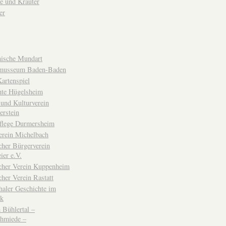
e und Kräuter
er
ische Mundart
musseum Baden-Baden
rtenspiel
hte Hügelsheim
und Kulturverein
erstein
flege Durmersheim
erein Michelbach
cher Bürgerverein
ier e.V.
scher Verein Kuppenheim
cher Verein Rastatt
haler Geschichte im
ck
Bühlertal –
chmiede –