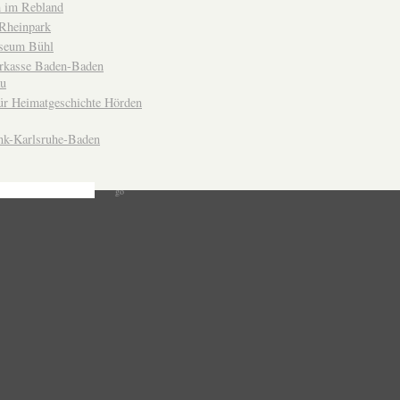
 im Rebland
Rheinpark
seum Bühl
arkasse Baden-Baden
u
ür Heimatgeschichte Hörden
nk-Karlsruhe-Baden