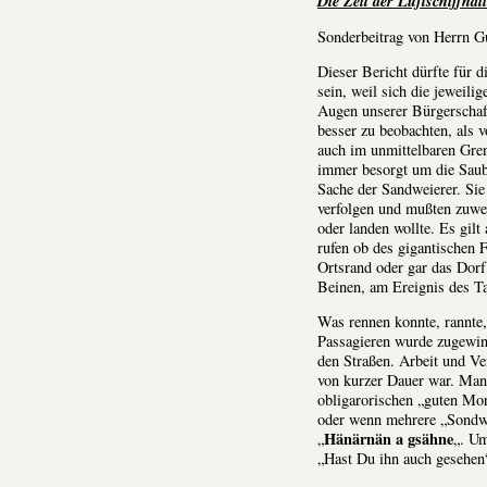
Die Zeit der Luftschiffhal
Sonderbeitrag von Herrn G
Dieser Bericht dürfte für 
sein, weil sich die jeweili
Augen unserer Bürgerschaf
besser zu beobachten, als 
auch im unmittelbaren Gre
immer besorgt um die Saub
Sache der Sandweierer. Si
verfolgen und mußten zuwei
oder landen wollte. Es gil
rufen ob des gigantischen
Ortsrand oder gar das Dorf
Beinen, am Ereignis des Ta
Was rennen konnte, rannte,
Passagieren wurde zugewin
den Straßen. Arbeit und Ver
von kurzer Dauer war. Man
obligarorischen „guten Mor
oder wenn mehrere „Sondwi
Hänärnän a gsähne
„
„. Um
„Hast Du ihn auch gesehen“