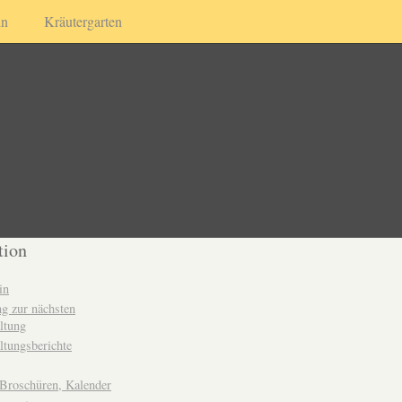
in
Kräutergarten
tion
in
g zur nächsten
ltung
ltungsberichte
 Broschüren, Kalender