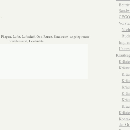
Beitri
Sandwe
n…
CEGO
Vorsta
Näch
Rück
:
Fliegen
,
Lüfte
,
Luftschiff
,
Oos
,
Reisen
,
Sandweier
| abgelegt unter
Erzählenswert
,
Geschichte
Impre
Unters
Kräuterg
Kräut
Kräute
Kräu
Kräu
Kräu
Kräu
Kräu
Kräu
Kräut
Kontak
der Gr