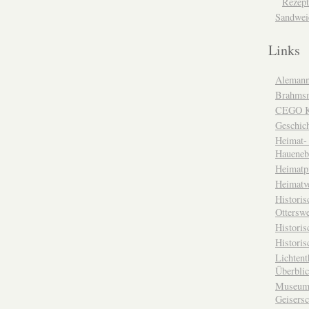
Rezept
Sandwei
Links
Alemann
Brahms
CEGO Ka
Geschic
Heimat- 
Haueneb
Heimatp
Heimatv
Historis
Otterswe
Histori
Historis
Lichtent
Überbli
Museum 
Geisers