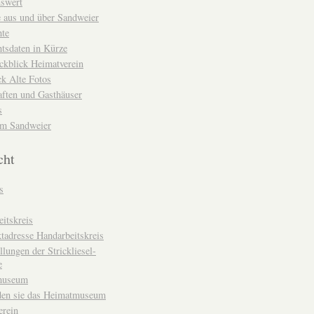
nswert
e aus und über Sandweier
hte
tsdaten in Kürze
ckblick Heimatverein
k Alte Fotos
aften und Gasthäuser
s
um Sandweier
cht
s
itskreis
tadresse Handarbeitskreis
llungen der Strickliesel-
e
museum
den sie das Heimatmuseum
erein