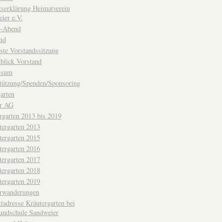
ttserklärung Heimatverein
ier e.V.
-Abend
nd
ste Vorstandssitzung
blick Vorstand
ssum
tützung/Spenden/Sponsoring
arten
er AG
rgarten 2013 bis 2019
tergarten 2013
tergarten 2015
tergarten 2016
tergarten 2017
tergarten 2018
tergarten 2019
erwanderungen
tadresse Kräutergarten bei
undschule Sandweier