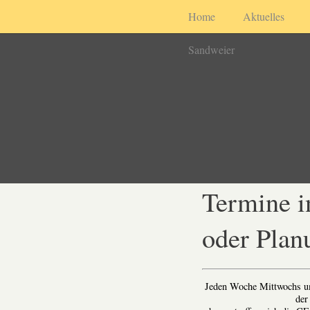
Home
Aktuelles
Sandweier
Termine i
oder Plan
Jeden Woche Mittwochs um 
der