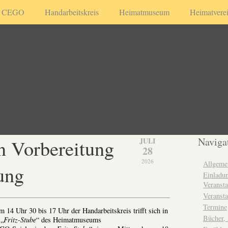
CEGO
Handarbeitskreis
Heimatmuseum
Heimatvere
n Vorbereitung
Naviga
JULI
28
2026
Allgeme
ung
Einladun
Veransta
Veransta
Termine
14 Uhr 30 bis 17 Uhr der Handarbeitskreis trifft sich in
Bücher,
 „
Fritz-Stube
“ des Heimatmuseums