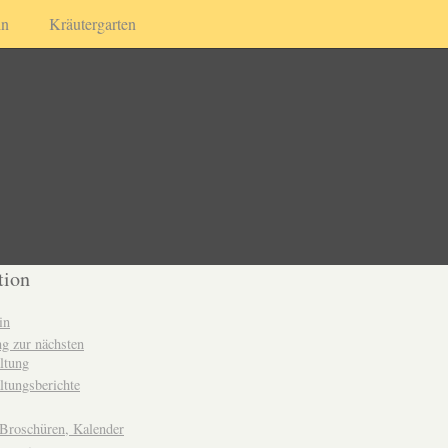
in
Kräutergarten
tion
in
g zur nächsten
ltung
ltungsberichte
 Broschüren, Kalender