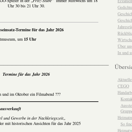
GO-Spieler in der „
Fritz-Stube
“ immer Mittwochs um 18
Erzähle
Uhr 30 bis 21 Uhr 30.
Gedicht
Geschic
Geschich
Jahresrü
tseinsatz-Termine für das Jahr 2026
Rückblic
15 Uhr
tmuseum,
um
Wirtsch
Über un
In und 
——————————————————————————–
Übersi
Termine für das Jahr 2026
Aktuelle
CEGO
Handarbe
in und im Oktober ein Filmabend ???
Kontak
Ausste
 ausverkauft
Grupp
Heimat
l und Gewerbe in der Nachkriegszeit
„
er mit historischen Ansichten für das Jahr 2025
So fin
Heimatv