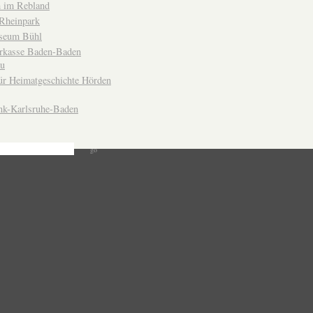
 im Rebland
Rheinpark
seum Bühl
arkasse Baden-Baden
u
ür Heimatgeschichte Hörden
nk-Karlsruhe-Baden