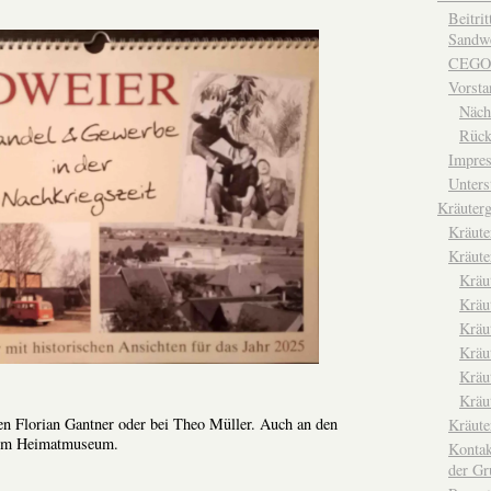
Beitri
Sandwe
CEGO
Vorsta
Näch
Rück
Impre
Unters
Kräuterg
Kräut
Kräute
Kräu
Kräu
Kräu
Kräu
Kräu
Kräu
en Florian Gantner oder bei Theo Müller. Auch an den
Kräut
 im Heimatmuseum.
Kontak
der Gr