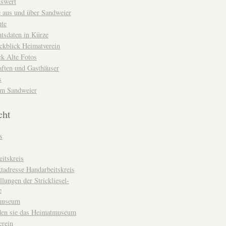
nswert
e aus und über Sandweier
hte
tsdaten in Kürze
ckblick Heimatverein
k Alte Fotos
aften und Gasthäuser
s
um Sandweier
cht
s
itskreis
tadresse Handarbeitskreis
llungen der Strickliesel-
e
museum
den sie das Heimatmuseum
erein