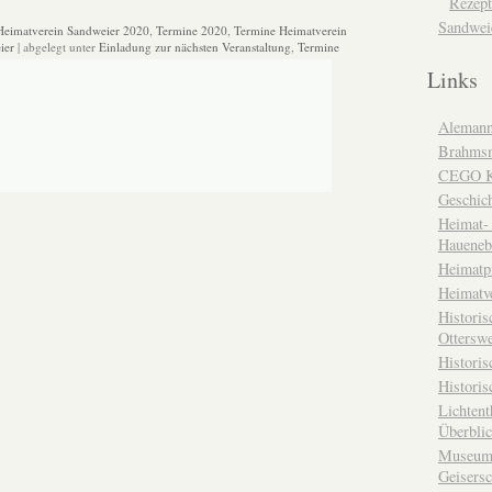
Rezept
Sandwei
Heimatverein Sandweier 2020
,
Termine 2020
,
Termine Heimatverein
ier
| abgelegt unter
Einladung zur nächsten Veranstaltung
,
Termine
Links
Alemann
Brahms
CEGO Ka
Geschic
Heimat- 
Haueneb
Heimatp
Heimatv
Historis
Otterswe
Histori
Historis
Lichtent
Überbli
Museum 
Geisers