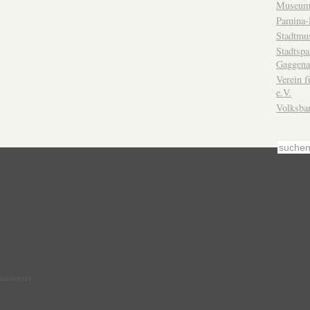
Museum
Pamina-
Stadtmu
Stadtsp
Gaggena
Verein f
e.V.
Volksba
Sandweier