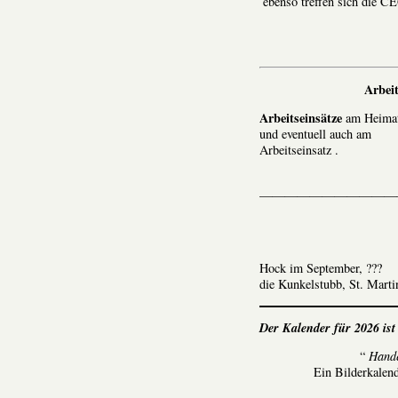
ebenso treffen sich die CE
Arbei
Arbeitseinsätze
am Heima
und eventuell auch am
Arbeitseinsatz .
———————————
Hock im September, ???
die Kunkelstubb, St. Mart
Der Kalender für 2026 ist
“
Hande
Ein Bilderkalend