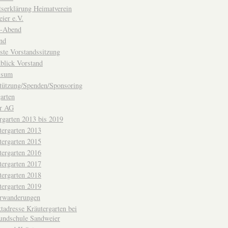
ttserklärung Heimatverein
ier e.V.
-Abend
nd
ste Vorstandssitzung
blick Vorstand
ssum
tützung/Spenden/Sponsoring
arten
er AG
rgarten 2013 bis 2019
tergarten 2013
tergarten 2015
tergarten 2016
tergarten 2017
tergarten 2018
tergarten 2019
erwanderungen
tadresse Kräutergarten bei
undschule Sandweier