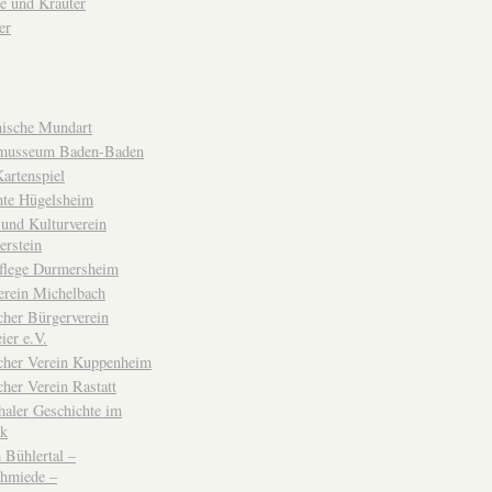
e und Kräuter
er
ische Mundart
musseum Baden-Baden
rtenspiel
hte Hügelsheim
und Kulturverein
erstein
flege Durmersheim
erein Michelbach
cher Bürgerverein
ier e.V.
scher Verein Kuppenheim
cher Verein Rastatt
haler Geschichte im
ck
Bühlertal –
chmiede –